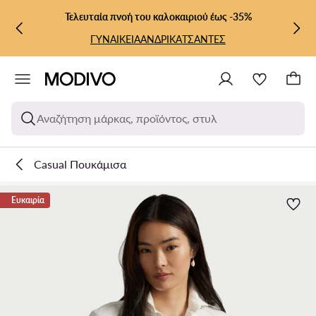
ΜΕΤΆΒΑΣΗ ΣΤΟ ΚΎΡΙΟ ΠΕΡΙΕΧΌΜΕΝΟ
ΜΕΤΆΒΑΣΗ ΣΤΗΝ ΑΝΑΖΉΤΗΣΗ
Τελευταία πνοή του καλοκαιριού έως -35%
ΓΥΝΑΙΚΕΙΑ
ΑΝΔΡΙΚΑ
ΤΣΑΝΤΕΣ
Αναζήτηση μάρκας, προϊόντος, στυλ
Casual Πουκάμισα
Ευκαιρία