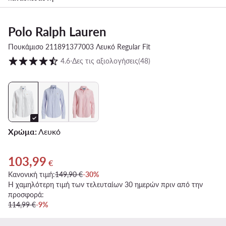
Polo Ralph Lauren
Πουκάμισο 211891377003 Λευκό Regular Fit
Βαθμολογία πελατών σε κλίμακα 1 έως 5
4.6
⋅
Δες τις αξιολογήσεις
(48)
Χρώμα:
Λευκό
103,99
Τρέχουσα τιμή 103,99 €
€
Κανονική τιμή:
149,90 €
-30%
Η χαμηλότερη τιμή των τελευταίων 30 ημερών πριν από την
προσφορά:
114,99 €
-9%