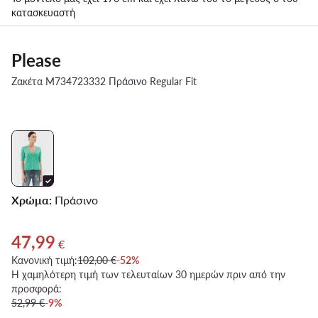
κατασκευαστή
Please
Ζακέτα M734723332 Πράσινο Regular Fit
Χρώμα:
Πράσινο
47,99
Τρέχουσα τιμή 47,99 €
€
Κανονική τιμή:
102,00 €
-52%
Η χαμηλότερη τιμή των τελευταίων 30 ημερών πριν από την
προσφορά:
52,99 €
-9%