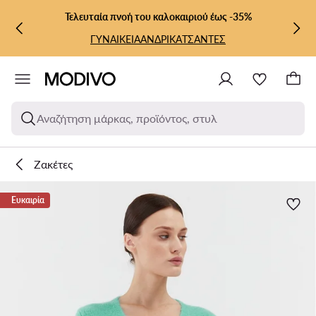
ΜΕΤΆΒΑΣΗ ΣΤΟ ΚΎΡΙΟ ΠΕΡΙΕΧΌΜΕΝΟ
ΜΕΤΆΒΑΣΗ ΣΤΗΝ ΑΝΑΖΉΤΗΣΗ
Τελευταία πνοή του καλοκαιριού έως -35%
ΓΥΝΑΙΚΕΙΑ
ΑΝΔΡΙΚΑ
ΤΣΑΝΤΕΣ
Αναζήτηση μάρκας, προϊόντος, στυλ
Ζακέτες
Ευκαιρία