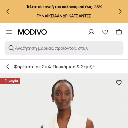
ΜΕΤΆΒΑΣΗ ΣΤΟ ΚΎΡΙΟ ΠΕΡΙΕΧΌΜΕΝΟ
ΜΕΤΆΒΑΣΗ ΣΤΗΝ ΑΝΑΖΉΤΗΣΗ
Τελευταία πνοή του καλοκαιριού έως -35%
ΓΥΝΑΙΚΕΙΑ
ΑΝΔΡΙΚΑ
ΤΣΑΝΤΕΣ
Αναζήτηση μάρκας, προϊόντος, στυλ
Φορέματα σε Στυλ Πουκάμισο & Σεμιζιέ
Ευκαιρία