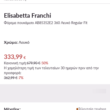
Elisabetta Franchi
Φόρεμα πουκάμισο AB85352E2 360 Λευκό Regular Fit
Χρώμα:
Λευκό
333,99
Τρέχουσα τιμή 333,99 €
€
Κανονική τιμή:
679,90 €
-50%
Η χαμηλότερη τιμή των τελευταίων 30 ημερών πριν από την
προσφορά:
362,99 €
-7%
Μέγεθος:
Τελευταία τεμάχια