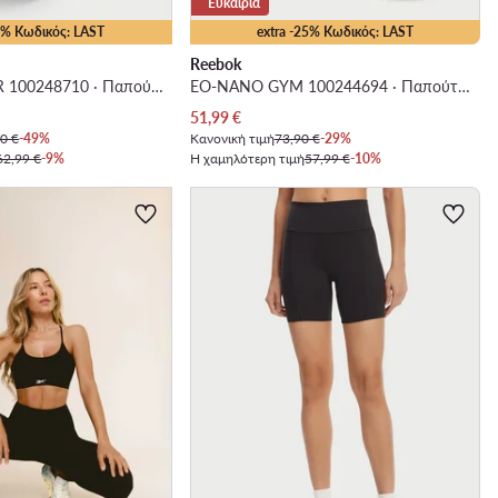
Ευκαιρία
25% Κωδικός: LAST
extra -25% Κωδικός: LAST
Reebok
EO-ERS TRAINER 100248710 · Παπούτσια για Γυμναστήριο
EO-NANO GYM 100244694 · Παπούτσια για Γυμναστήριο
Τρέχουσα τιμή
51,99
€
0 €
-49%
Κανονική τιμή
73,90 €
-29%
62,99 €
-9%
Η χαμηλότερη τιμή
57,99 €
-10%