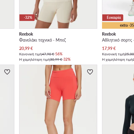
-32%
Ευκαιρία
extra -
Reebok
Reebok
Φανελάκι τεχνικό · Μπεζ
Αθλητικό σορτς ·
Τρέχουσα τιμή
Τρέχουσα τιμή
20,99
€
17,99
€
Κανονική τιμή
47,90 €
-56%
Κανονική τιμή
25,00
Η χαμηλότερη τιμή
30,99 €
-32%
Η χαμηλότερη τιμή