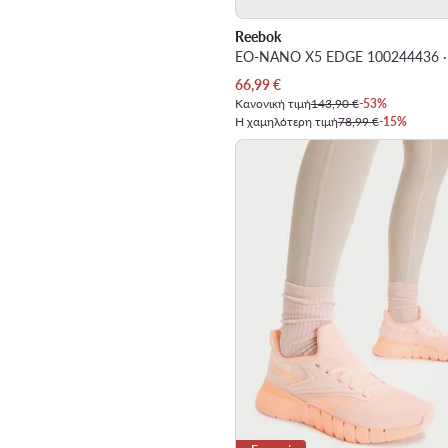
Reebok
Τρέχουσα τιμή
66,99
€
Κανονική τιμή
143,90 €
-53%
Η χαμηλότερη τιμή
78,99 €
-15%