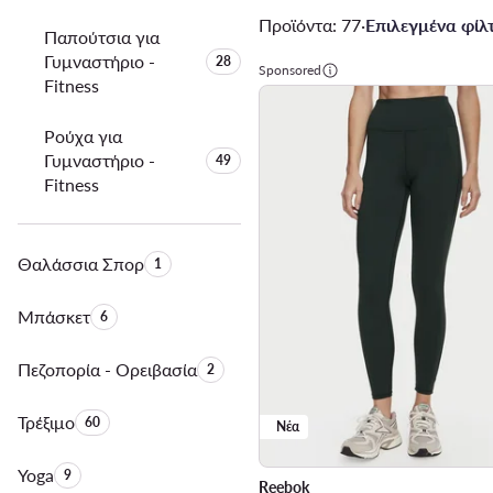
Προϊόντα: 77
·
Επιλεγμένα φίλτ
Παπούτσια για
Γυμναστήριο -
Αριθμός προϊόντων:
28
Sponsored
Fitness
Ρούχα για
Γυμναστήριο -
Αριθμός προϊόντων:
49
Fitness
Θαλάσσια Σπορ
Αριθμός προϊόντων:
1
Μπάσκετ
Αριθμός προϊόντων:
6
Πεζοπορία - Ορειβασία
Αριθμός προϊόντων:
2
Τρέξιμο
Αριθμός προϊόντων:
60
Νέα
Yoga
Αριθμός προϊόντων:
9
Reebok