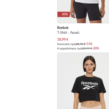
-20%
Reebok
T-Shirt · Λευκό
Τρέχουσα τιμή
18,99
€
Κανονική τιμή
38,90 €
-51%
Η χαμηλότερη τιμή
23,99 €
-20%