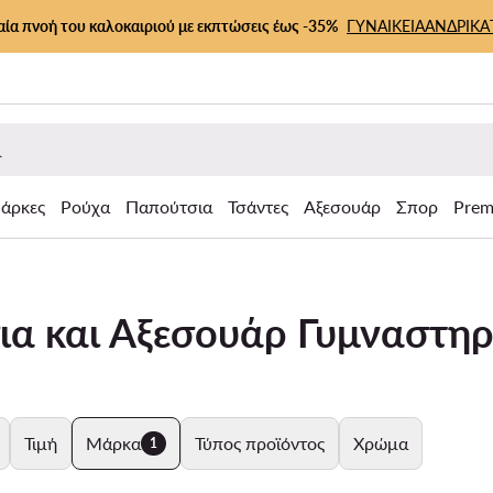
αία πνοή του καλοκαιριού με εκπτώσεις έως -35%
ΓΥΝΑΙΚΕΙΑ
ΑΝΔΡΙΚΑ
άρκες
Ρούχα
Παπούτσια
Τσάντες
Αξεσουάρ
Σπορ
Prem
ια και Αξεσουάρ Γυμναστη
Τιμή
Μάρκα
Τύπος προϊόντος
Χρώμα
1