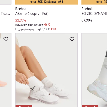
extra -35% Κωδικός: LAST
extra -
Reebok
Reebok
EO-NANO X5 EDGE 100244436 · Παπούτσια για Γυμναστήριο
Αθλητικό σορτς · Ροζ
Τρέχουσα τιμή
22,99
€
87,90
€
Κανονική τιμή
42,90 €
-46%
Η χαμηλότερη τιμή
25,99 €
-11%