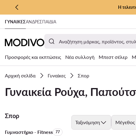
Η τελευτ
ΜΕΤΆΒΑΣΗ ΣΤΟ ΚΎΡΙΟ ΠΕΡΙΕΧΌΜΕΝΟ
ΓΥΝΑΊΚΕΣ
ΑΝΔΡΕΣ
ΠΑΙΔΙΑ
ΜΕΤΆΒΑΣΗ ΣΤΗΝ ΑΝΑΖΉΤΗΣΗ
Προσφορές και εκπτώσεις
Νέα συλλογή
Μπεστ σέλερ
Μ
Αρχική σελίδα
Γυναίκες
Σπορ
Γυναικεία Ρούχα, Παπούτσ
Σπορ
Ταξινόμηση
Μέγεθος
Γυμναστήριο - Fitness
Αριθμός προϊόντων:
77