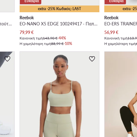
Ευκαιρία
Ευκαιρία
extra -25% Κωδικός: LAST
extra -
Reebok
Reebok
EO-NANO GYM 100244695 · Παπούτσια για Γυμναστήριο
EO-NANO X5 EDGE 100249417 · Παπούτσια για Γυμναστήριο
Τρέχουσα τιμή
Τρέχουσα τιμή
79,99
€
56,99
€
Κανονική τιμή
143,90 €
-44%
Κανονική τιμή
113,9
Η χαμηλότερη τιμή
88,99 €
-10%
Η χαμηλότερη τιμή