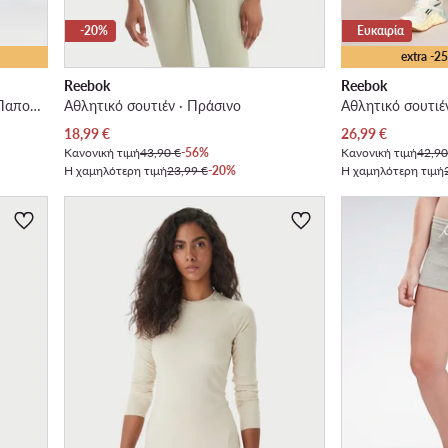
-20%
Ευκαιρία
extra -
Reebok
Reebok
CEO ERS TRAINER 100227491 · Παπούτσια για Γυμναστήριο
Αθλητικό σουτιέν · Πράσινο
Αθλητικό σουτιέ
Τρέχουσα τιμή
Τρέχουσα τιμή
18,99
€
26,99
€
Κανονική τιμή
43,90 €
-56%
Κανονική τιμή
42,90
Η χαμηλότερη τιμή
23,99 €
-20%
Η χαμηλότερη τιμή