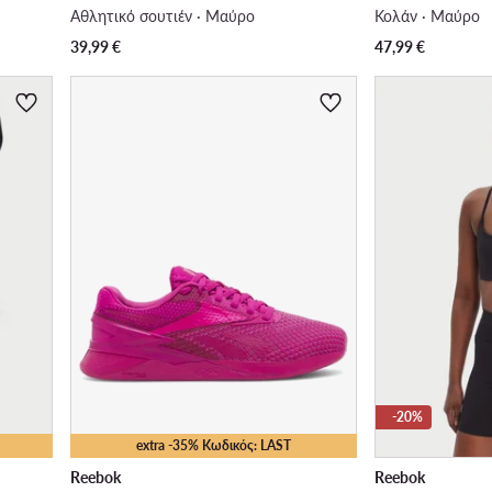
Αθλητικό σουτιέν · Μαύρο
Κολάν · Μαύρο
39,99
€
47,99
€
-20%
extra -35% Κωδικός: LAST
Reebok
Reebok