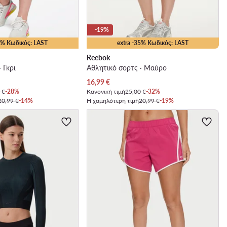
-19%
35% Κωδικός: LAST
extra -35% Κωδικός: LAST
Reebok
 Γκρι
Αθλητικό σορτς · Μαύρο
Τρέχουσα τιμή
16,99
€
 €
-28%
Κανονική τιμή
25,00 €
-32%
20,99 €
-14%
Η χαμηλότερη τιμή
20,99 €
-19%