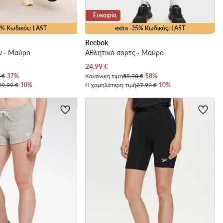
Ευκαιρία
25% Κωδικός: LAST
extra -35% Κωδικός: LAST
Reebok
ν · Μαύρο
Αθλητικό σορτς · Μαύρο
Τρέχουσα τιμή
24,99
€
 €
-37%
Κανονική τιμή
59,90 €
-58%
29,99 €
-10%
Η χαμηλότερη τιμή
27,99 €
-10%