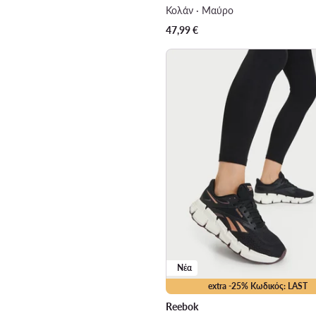
Κολάν · Μαύρο
47,99
€
Νέα
extra -25% Κωδικός: LAST
Reebok