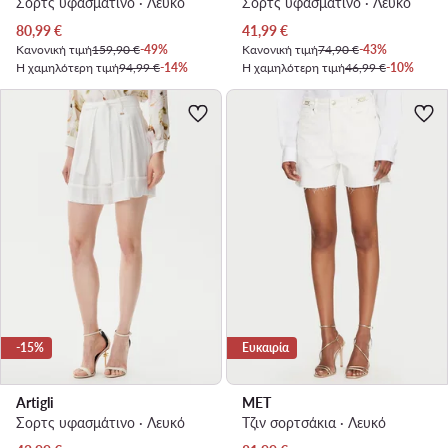
Σορτς υφασμάτινο · Λευκό
Σορτς υφασμάτινο · Λευκό
Τρέχουσα τιμή
Τρέχουσα τιμή
80,99
€
41,99
€
Κανονική τιμή
159,90 €
-49%
Κανονική τιμή
74,90 €
-43%
Η χαμηλότερη τιμή
94,99 €
-14%
Η χαμηλότερη τιμή
46,99 €
-10%
-15%
Ευκαιρία
Artigli
MET
Σορτς υφασμάτινο · Λευκό
Τζιν σορτσάκια · Λευκό