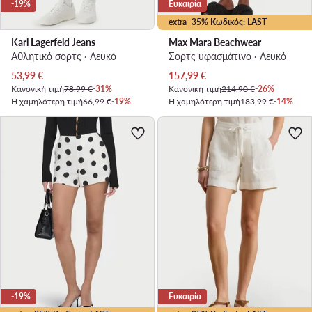
-19%
Ευκαιρία
extra -35% Κωδικός: LAST
Karl Lagerfeld Jeans
Max Mara Beachwear
Αθλητικό σορτς · Λευκό
Σορτς υφασμάτινο · Λευκό
Τρέχουσα τιμή
Τρέχουσα τιμή
53,99
€
157,99
€
Κανονική τιμή
78,99 €
-31%
Κανονική τιμή
214,90 €
-26%
Η χαμηλότερη τιμή
66,99 €
-19%
Η χαμηλότερη τιμή
183,99 €
-14%
-19%
Ευκαιρία