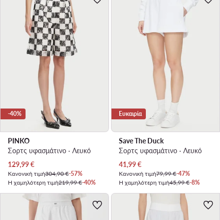
-40%
Ευκαιρία
PINKO
Save The Duck
Σορτς υφασμάτινο · Λευκό
Σορτς υφασμάτινο · Λευκό
Τρέχουσα τιμή
Τρέχουσα τιμή
129,99
€
41,99
€
Κανονική τιμή
304,90 €
-57%
Κανονική τιμή
79,99 €
-47%
Η χαμηλότερη τιμή
219,99 €
-40%
Η χαμηλότερη τιμή
45,99 €
-8%