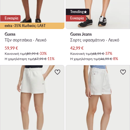
Trending
Ευκαιρία
Ευκαιρία
extra -35% Κωδικός: LAST
Guess
Guess Jeans
Τζιν σορτσάκια · Λευκό
Σορτς υφασμάτινο · Λευκό
Τρέχουσα τιμή
Τρέχουσα τιμή
59,99
€
42,99
€
Κανονική τιμή
89,99 €
-33%
Κανονική τιμή
68,99 €
-37%
Η χαμηλότερη τιμή
67,99 €
-11%
Η χαμηλότερη τιμή
46,99 €
-8%