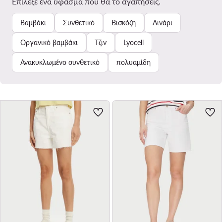
Επίλεξε ένα ύφασμα που θα το αγαπήσεις.
Βαμβάκι
Συνθετικό
Βισκόζη
Λινάρι
Οργανικό βαμβάκι
Τζιν
Lyocell
Ανακυκλωμένο συνθετικό
πολυαμίδη