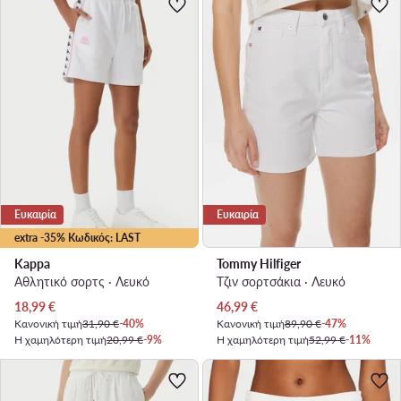
Ευκαιρία
Ευκαιρία
extra -35% Κωδικός: LAST
Kappa
Tommy Hilfiger
Αθλητικό σορτς · Λευκό
Τζιν σορτσάκια · Λευκό
Τρέχουσα τιμή
Τρέχουσα τιμή
18,99
€
46,99
€
Κανονική τιμή
31,90 €
-40%
Κανονική τιμή
89,90 €
-47%
Η χαμηλότερη τιμή
20,99 €
-9%
Η χαμηλότερη τιμή
52,99 €
-11%