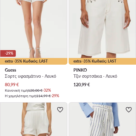
-29%
extra -35% Κωδικός: LAST
extra -35% Κωδικός: LAST
Guess
PINKO
Σορτς υφασμάτινο · Λευκό
Τζιν σορτσάκια · Λευκό
Τρέχουσα τιμή
80,99
€
120,99
€
Κανονική τιμή
120,00 €
-32%
Η χαμηλότερη τιμή
114,99 €
-29%