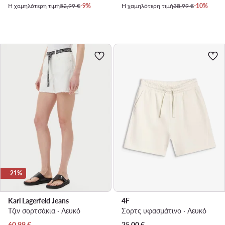
Η χαμηλότερη τιμή
52,99 €
-9%
Η χαμηλότερη τιμή
38,99 €
-10%
-21%
Karl Lagerfeld Jeans
4F
Τζιν σορτσάκια · Λευκό
Σορτς υφασμάτινο · Λευκό
Τρέχουσα τιμή
60,99
€
25,00
€