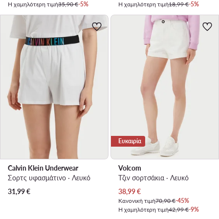
Η χαμηλότερη τιμή
35,90 €
-5%
Η χαμηλότερη τιμή
18,99 €
-5%
Ευκαιρία
Calvin Klein Underwear
Volcom
Σορτς υφασμάτινο · Λευκό
Τζιν σορτσάκια · Λευκό
Τρέχουσα τιμή
31,99
€
38,99
€
Κανονική τιμή
70,90 €
-45%
Η χαμηλότερη τιμή
42,99 €
-9%