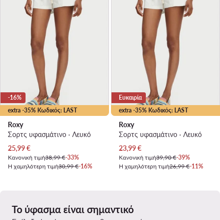
-16%
Ευκαιρία
extra -35% Κωδικός: LAST
extra -35% Κωδικός: LAST
Roxy
Roxy
Σορτς υφασμάτινο · Λευκό
Σορτς υφασμάτινο · Λευκό
Τρέχουσα τιμή
Τρέχουσα τιμή
25,99
€
23,99
€
Κανονική τιμή
38,99 €
-33%
Κανονική τιμή
39,90 €
-39%
Η χαμηλότερη τιμή
30,99 €
-16%
Η χαμηλότερη τιμή
26,99 €
-11%
Το ύφασμα είναι σημαντικό