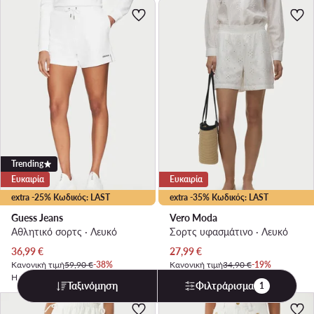
Trending
Ευκαιρία
Ευκαιρία
extra -25% Κωδικός: LAST
extra -35% Κωδικός: LAST
Guess Jeans
Vero Moda
Αθλητικό σορτς · Λευκό
Σορτς υφασμάτινο · Λευκό
Τρέχουσα τιμή
Τρέχουσα τιμή
36,99
€
27,99
€
Κανονική τιμή
59,90 €
-38%
Κανονική τιμή
34,90 €
-19%
Η χαμηλότερη τιμή
42,99 €
-13%
Η χαμηλότερη τιμή
29,99 €
-6%
Ταξινόμηση
Φιλτράρισμα
1