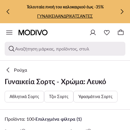
ΜΕΤΆΒΑΣΗ ΣΤΟ ΚΎΡΙΟ ΠΕΡΙΕΧΌΜΕΝΟ
ΜΕΤΆΒΑΣΗ ΣΤΗΝ ΑΝΑΖΉΤΗΣΗ
Τελευταία πνοή του καλοκαιριού έως -35%
ΓΥΝΑΙΚΕΙΑ
ΑΝΔΡΙΚΑ
ΤΣΑΝΤΕΣ
Αναζήτηση μάρκας, προϊόντος, στυλ
Ρούχα
Γυναικεία Σορτς - Χρώμα: Λευκό
Αθλητικά Σορτς
Τζιν Σορτς
Υφασμάτινα Σορτς
Προϊόντα: 100
·
Επιλεγμένα φίλτρα (1)