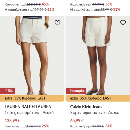
Κανονική τιμή
158,99 €
-45%
Κανονική τιμή
49,99 €
-36%
Η χαμηλότερη τιμή
97,99 €
-11%
Η χαμηλότερη τιμή
35,99 €
-11%
-18%
Ευκαιρία
extra -35% Κωδικός: LAST
extra -35% Κωδικός: LAST
LAUREN RALPH LAUREN
Calvin Klein Jeans
Σορτς υφασμάτινο · Λευκό
Σορτς υφασμάτινο · Λευκό
Τρέχουσα τιμή
Τρέχουσα τιμή
128,99
€
65,99
€
Κανονική τιμή
174,99 €
-26%
Κανονική τιμή
99,99 €
-34%