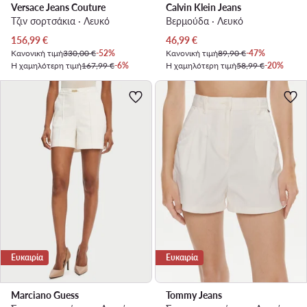
Versace Jeans Couture
Calvin Klein Jeans
Τζιν σορτσάκια · Λευκό
Βερμούδα · Λευκό
Τρέχουσα τιμή
Τρέχουσα τιμή
156,99
€
46,99
€
Κανονική τιμή
330,00 €
-52%
Κανονική τιμή
89,90 €
-47%
Η χαμηλότερη τιμή
167,99 €
-6%
Η χαμηλότερη τιμή
58,99 €
-20%
Ευκαιρία
Ευκαιρία
Marciano Guess
Tommy Jeans