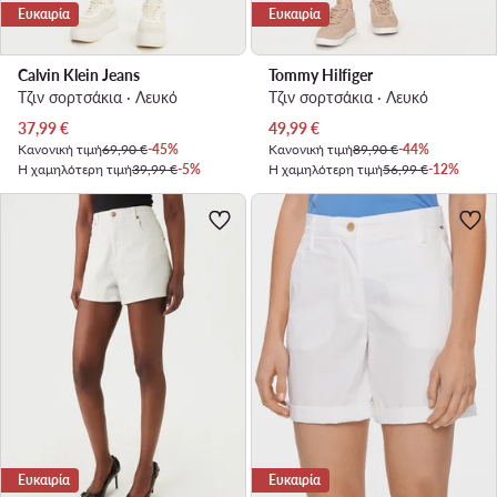
Ευκαιρία
Ευκαιρία
Calvin Klein Jeans
Tommy Hilfiger
Τζιν σορτσάκια · Λευκό
Τζιν σορτσάκια · Λευκό
Τρέχουσα τιμή
Τρέχουσα τιμή
37,99
€
49,99
€
Κανονική τιμή
69,90 €
-45%
Κανονική τιμή
89,90 €
-44%
Η χαμηλότερη τιμή
39,99 €
-5%
Η χαμηλότερη τιμή
56,99 €
-12%
Ευκαιρία
Ευκαιρία