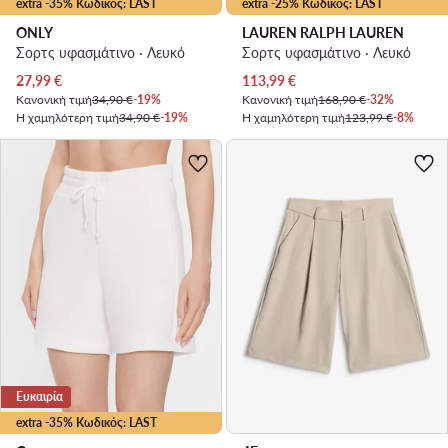
extra -35% Κωδικός: LAST
extra -25% Κωδικός: LAST
ONLY
LAUREN RALPH LAUREN
Σορτς υφασμάτινο · Λευκό
Σορτς υφασμάτινο · Λευκό
Τρέχουσα τιμή
Τρέχουσα τιμή
27,99
€
113,99
€
Κανονική τιμή
34,90 €
-19%
Κανονική τιμή
168,90 €
-32%
Η χαμηλότερη τιμή
34,90 €
-19%
Η χαμηλότερη τιμή
123,99 €
-8%
Ευκαιρία
extra -35% Κωδικός: LAST