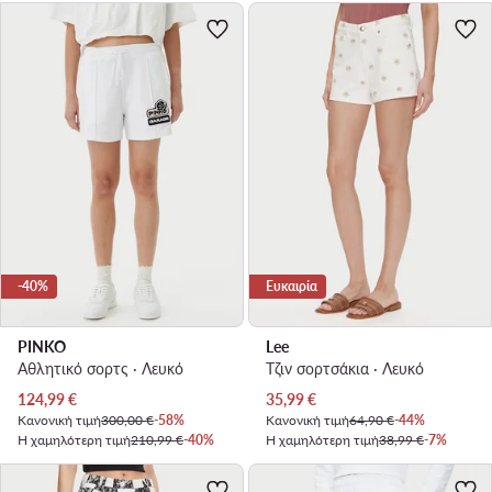
-40%
Ευκαιρία
PINKO
Lee
Αθλητικό σορτς · Λευκό
Τζιν σορτσάκια · Λευκό
Τρέχουσα τιμή
Τρέχουσα τιμή
124,99
€
35,99
€
Κανονική τιμή
300,00 €
-58%
Κανονική τιμή
64,90 €
-44%
Η χαμηλότερη τιμή
210,99 €
-40%
Η χαμηλότερη τιμή
38,99 €
-7%