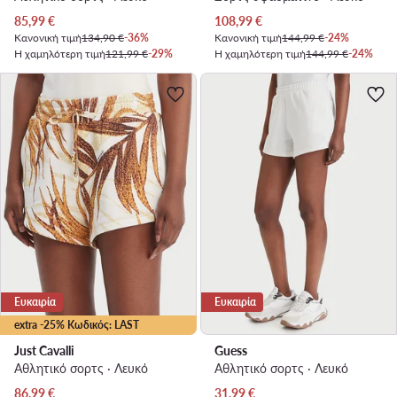
Τρέχουσα τιμή
Τρέχουσα τιμή
85,99
€
108,99
€
Κανονική τιμή
134,90 €
-36%
Κανονική τιμή
144,99 €
-24%
Η χαμηλότερη τιμή
121,99 €
-29%
Η χαμηλότερη τιμή
144,99 €
-24%
Ευκαιρία
Ευκαιρία
extra -25% Κωδικός: LAST
Just Cavalli
Guess
Αθλητικό σορτς · Λευκό
Αθλητικό σορτς · Λευκό
Τρέχουσα τιμή
Τρέχουσα τιμή
86,99
€
31,99
€