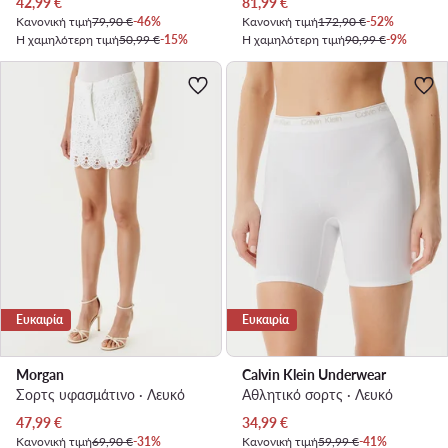
Τρέχουσα τιμή
Τρέχουσα τιμή
42,99
€
81,99
€
Κανονική τιμή
79,90 €
-46%
Κανονική τιμή
172,90 €
-52%
Η χαμηλότερη τιμή
50,99 €
-15%
Η χαμηλότερη τιμή
90,99 €
-9%
Ευκαιρία
Ευκαιρία
Morgan
Calvin Klein Underwear
Σορτς υφασμάτινο · Λευκό
Αθλητικό σορτς · Λευκό
Τρέχουσα τιμή
Τρέχουσα τιμή
47,99
€
34,99
€
Κανονική τιμή
69,90 €
-31%
Κανονική τιμή
59,99 €
-41%