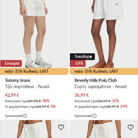
Trending
Ευκαιρία
-19%
extra -25% Κωδικός: LAST
extra -35% Κωδικός: LAST
Tommy Jeans
Beverly Hills Polo Club
Τζιν σορτσάκια · Λευκό
Σορτς υφασμάτινο · Λευκό
Τρέχουσα τιμή
Τρέχουσα τιμή
42,99
€
36,99
€
Κανονική τιμή
69,90 €
-38%
Κανονική τιμή
54,99 €
-32%
Η χαμηλότερη τιμή
44,99 €
-4%
Η χαμηλότερη τιμή
45,99 €
-19%
Sponsored
Sponsored