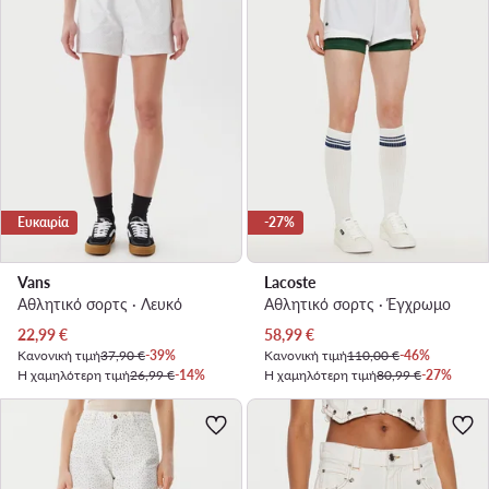
Ευκαιρία
-27%
Vans
Lacoste
Αθλητικό σορτς · Λευκό
Αθλητικό σορτς · Έγχρωμο
Τρέχουσα τιμή
Τρέχουσα τιμή
22,99
€
58,99
€
Κανονική τιμή
37,90 €
-39%
Κανονική τιμή
110,00 €
-46%
Η χαμηλότερη τιμή
26,99 €
-14%
Η χαμηλότερη τιμή
80,99 €
-27%