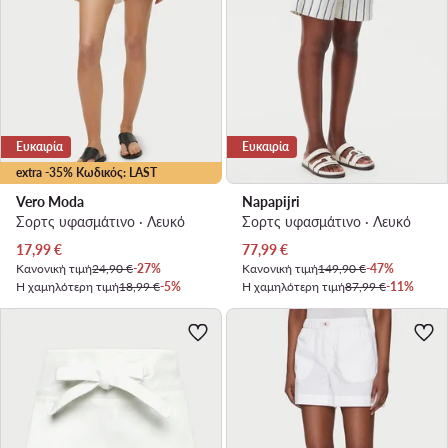
Ευκαιρία
Ευκαιρία
extra -35% Κωδικός: LAST
Vero Moda
Napapijri
Σορτς υφασμάτινο · Λευκό
Σορτς υφασμάτινο · Λευκό
Τρέχουσα τιμή
Τρέχουσα τιμή
17,99
€
77,99
€
Κανονική τιμή
24,90 €
-27%
Κανονική τιμή
149,90 €
-47%
Η χαμηλότερη τιμή
18,99 €
-5%
Η χαμηλότερη τιμή
87,99 €
-11%