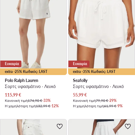
Ευκαιρία
Ευκαιρία
extra -25% Κωδικός: LAST
extra -35% Κωδικός: LAST
Polo Ralph Lauren
Seafolly
Σορτς υφασμάτινο · Λευκό
Σορτς υφασμάτινο · Λευκό
Τρέχουσα τιμή
Τρέχουσα τιμή
115,99
€
55,99
€
Κανονική τιμή
174,90 €
-33%
Κανονική τιμή
79,90 €
-29%
Η χαμηλότερη τιμή
132,99 €
-12%
Η χαμηλότερη τιμή
61,99 €
-9%