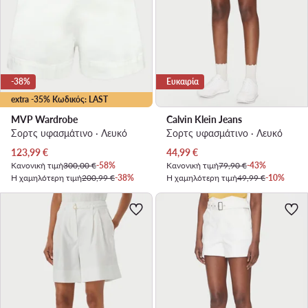
-38%
Ευκαιρία
extra -35% Κωδικός: LAST
MVP Wardrobe
Calvin Klein Jeans
Σορτς υφασμάτινο · Λευκό
Σορτς υφασμάτινο · Λευκό
Τρέχουσα τιμή
Τρέχουσα τιμή
123,99
€
44,99
€
Κανονική τιμή
300,00 €
-58%
Κανονική τιμή
79,90 €
-43%
Η χαμηλότερη τιμή
200,99 €
-38%
Η χαμηλότερη τιμή
49,99 €
-10%