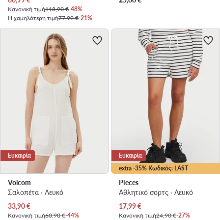
Κανονική τιμή
118,90 €
-48%
Η χαμηλότερη τιμή
77,99 €
-21%
Ευκαιρία
Ευκαιρία
extra -35% Κωδικός: LAST
Volcom
Pieces
Σαλοπέτα · Λευκό
Αθλητικό σορτς · Λευκό
Τρέχουσα τιμή
Τρέχουσα τιμή
33,90
€
17,99
€
Κανονική τιμή
60,90 €
-44%
Κανονική τιμή
24,90 €
-27%