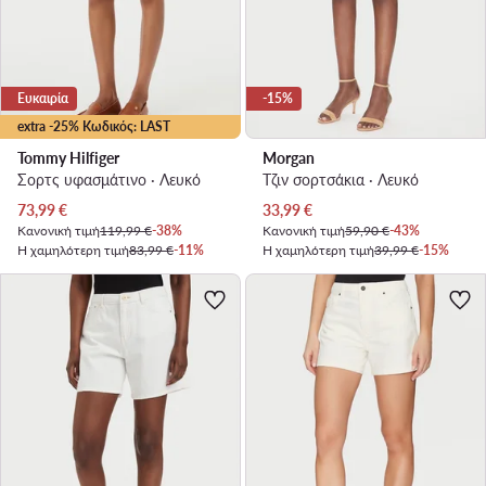
Ευκαιρία
-15%
extra -25% Κωδικός: LAST
Tommy Hilfiger
Morgan
Σορτς υφασμάτινο · Λευκό
Τζιν σορτσάκια · Λευκό
Τρέχουσα τιμή
Τρέχουσα τιμή
73,99
€
33,99
€
Κανονική τιμή
119,99 €
-38%
Κανονική τιμή
59,90 €
-43%
Η χαμηλότερη τιμή
83,99 €
-11%
Η χαμηλότερη τιμή
39,99 €
-15%