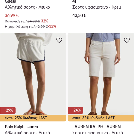
Guess
4F
Αθλητικό σορτς · Λευκό
Σορτς υφασμάτινο · Κρεμ
Τρέχουσα τιμή
36,99
€
42,50
€
Κανονική τιμή
54,99 €
-32%
Η χαμηλότερη τιμή
42,99 €
-13%
-29%
-24%
extra -25% Κωδικός: LAST
extra -35% Κωδικός: LAST
Polo Ralph Lauren
LAUREN RALPH LAUREN
Αθλητικό σορτς · Λευκό
Σορτς υφασμάτινο · Λευκό