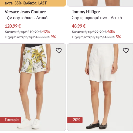
extra -35% Κωδικός: LAST
Versace Jeans Couture
Tommy Hilfiger
Τζιν σορτσάκια · Λευκό
Σορτς υφασμάτινο · Λευκό
Τρέχουσα τιμή
Τρέχουσα τιμή
120,99
€
48,99
€
Κανονική τιμή
210,90 €
-42%
Κανονική τιμή
99,90 €
-50%
Η χαμηλότερη τιμή
133,99 €
-9%
Η χαμηλότερη τιμή
51,99 €
-5%
Ευκαιρία
-20%