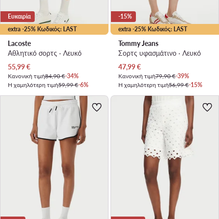
Ευκαιρία
-15%
extra -25% Κωδικός: LAST
extra -25% Κωδικός: LAST
Lacoste
Tommy Jeans
Αθλητικό σορτς · Λευκό
Σορτς υφασμάτινο · Λευκό
Τρέχουσα τιμή
Τρέχουσα τιμή
55,99
€
47,99
€
Κανονική τιμή
84,90 €
-34%
Κανονική τιμή
79,90 €
-39%
Η χαμηλότερη τιμή
59,99 €
-6%
Η χαμηλότερη τιμή
56,99 €
-15%