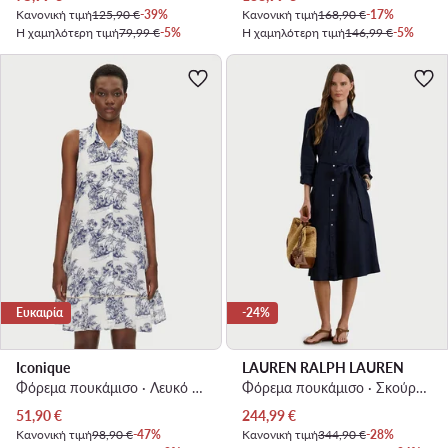
Κανονική τιμή
125,90 €
-39%
Κανονική τιμή
168,90 €
-17%
Η χαμηλότερη τιμή
79,99 €
-5%
Η χαμηλότερη τιμή
146,99 €
-5%
Ευκαιρία
-24%
Iconique
LAUREN RALPH LAUREN
Φόρεμα πουκάμισο · Λευκό · Midi
Φόρεμα πουκάμισο · Σκούρο μπλε · Midi
Τρέχουσα τιμή
Τρέχουσα τιμή
51,90
€
244,99
€
Κανονική τιμή
98,90 €
-47%
Κανονική τιμή
344,90 €
-28%