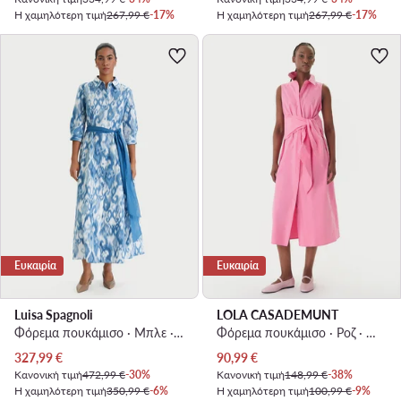
Η χαμηλότερη τιμή
267,99 €
-17%
Η χαμηλότερη τιμή
267,99 €
-17%
Ευκαιρία
Ευκαιρία
Luisa Spagnoli
LOLA CASADEMUNT
Φόρεμα πουκάμισο · Μπλε · Midi
Φόρεμα πουκάμισο · Ροζ · Midi
Τρέχουσα τιμή
Τρέχουσα τιμή
327,99
€
90,99
€
Κανονική τιμή
472,99 €
-30%
Κανονική τιμή
148,99 €
-38%
Η χαμηλότερη τιμή
350,99 €
-6%
Η χαμηλότερη τιμή
100,99 €
-9%