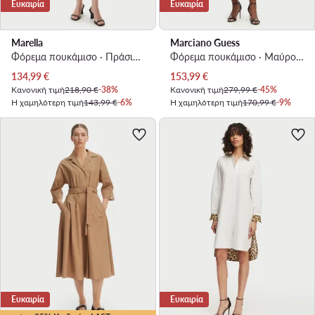
Ευκαιρία
Ευκαιρία
Marella
Marciano Guess
Φόρεμα πουκάμισο · Πράσινο · Midi
Φόρεμα πουκάμισο · Μαύρο · Maxi
Τρέχουσα τιμή
Τρέχουσα τιμή
134,99
€
153,99
€
Κανονική τιμή
218,90 €
-38%
Κανονική τιμή
279,99 €
-45%
Η χαμηλότερη τιμή
143,99 €
-6%
Η χαμηλότερη τιμή
170,99 €
-9%
Ευκαιρία
Ευκαιρία