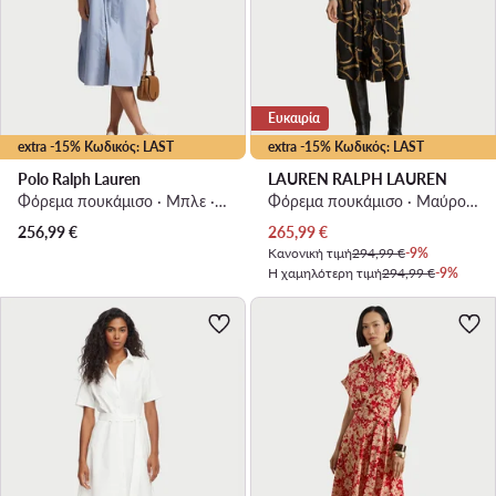
Ευκαιρία
extra -15% Κωδικός: LAST
extra -15% Κωδικός: LAST
Polo Ralph Lauren
LAUREN RALPH LAUREN
Φόρεμα πουκάμισο · Μπλε · Midi
Φόρεμα πουκάμισο · Μαύρο · Midi
Τρέχουσα τιμή
256,99
€
265,99
€
Κανονική τιμή
294,99 €
-9%
Η χαμηλότερη τιμή
294,99 €
-9%