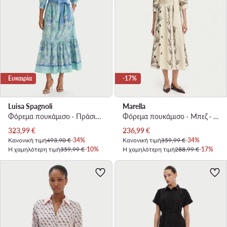
Ευκαιρία
-17%
Luisa Spagnoli
Marella
Φόρεμα πουκάμισο · Πράσινο · Midi
Φόρεμα πουκάμισο · Μπεζ · Midi
Τρέχουσα τιμή
Τρέχουσα τιμή
323,99
€
236,99
€
Κανονική τιμή
493,90 €
-34%
Κανονική τιμή
359,99 €
-34%
Η χαμηλότερη τιμή
359,99 €
-10%
Η χαμηλότερη τιμή
288,99 €
-17%