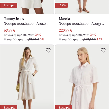
Ευκαιρία
-17%
Tommy Jeans
Marella
Φόρεμα πουκάμισο · Λευκό · Mini
Φόρεμα πουκάμισο · Ανοιχτό μπλε · Midi
Τρέχουσα τιμή
Τρέχουσα τιμή
69,99
€
220,99
€
Κανονική τιμή
109,90 €
-36%
Κανονική τιμή
334,99 €
-34%
Η χαμηλότερη τιμή
73,99 €
-5%
Η χαμηλότερη τιμή
267,99 €
-17%
Ευκαιρία
Ευκαιρία