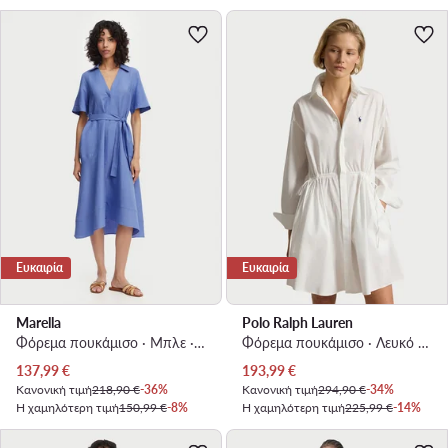
Ευκαιρία
Ευκαιρία
Marella
Polo Ralph Lauren
Φόρεμα πουκάμισο · Μπλε · Midi
Φόρεμα πουκάμισο · Λευκό · Mini
Τρέχουσα τιμή
Τρέχουσα τιμή
137,99
€
193,99
€
Κανονική τιμή
218,90 €
-36%
Κανονική τιμή
294,90 €
-34%
Η χαμηλότερη τιμή
150,99 €
-8%
Η χαμηλότερη τιμή
225,99 €
-14%