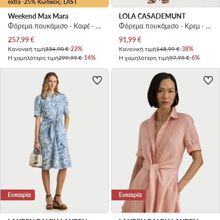
extra -25% Κωδικός: LAST
Weekend Max Mara
LOLA CASADEMUNT
Φόρεμα πουκάμισο · Καφέ · Midi
Φόρεμα πουκάμισο · Κρεμ · Mini
Τρέχουσα τιμή
Τρέχουσα τιμή
257,99
€
91,99
€
Κανονική τιμή
334,90 €
-22%
Κανονική τιμή
148,99 €
-38%
Η χαμηλότερη τιμή
299,99 €
-14%
Η χαμηλότερη τιμή
97,99 €
-6%
Ευκαιρία
Ευκαιρία