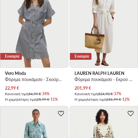
Ευκαιρία
Ευκαιρία
Vero Moda
LAUREN RALPH LAUREN
Φόρεμα πουκάμισο · Σκούρο μπλε · Mini
Φόρεμα πουκάμισο · Εκρού · Midi
Τρέχουσα τιμή
Τρέχουσα τιμή
22,99
€
201,99
€
Κανονική τιμή
34,99 €
-34%
Κανονική τιμή
324,90 €
-37%
Η χαμηλότερη τιμή
25,99 €
-11%
Η χαμηλότερη τιμή
231,99 €
-12%