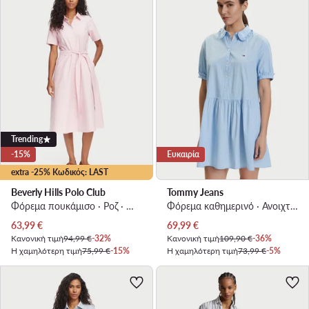
Trending
-15%
Ευκαιρία
extra -25% Κωδικός: LAST
Beverly Hills Polo Club
Tommy Jeans
Φόρεμα πουκάμισο · Ροζ · Midi
Φόρεμα καθημερινό · Ανοιχτό μπλε · Mini
Τρέχουσα τιμή
Τρέχουσα τιμή
63,99
€
69,99
€
Κανονική τιμή
94,99 €
-32%
Κανονική τιμή
109,90 €
-36%
Η χαμηλότερη τιμή
75,99 €
-15%
Η χαμηλότερη τιμή
73,99 €
-5%