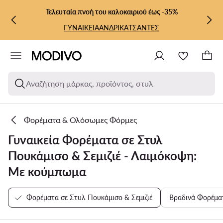
ΜΕΤΆΒΑΣΗ ΣΤΟ ΚΎΡΙΟ ΠΕΡΙΕΧΌΜΕΝΟ
ΜΕΤΆΒΑΣΗ ΣΤΗΝ ΑΝΑΖΉΤΗΣΗ
Τελευταία πνοή του καλοκαιριού έως -35%
ΓΥΝΑΙΚΕΙΑ
ΑΝΔΡΙΚΑ
ΤΣΑΝΤΕΣ
Αναζήτηση μάρκας, προϊόντος, στυλ
Φορέματα & Ολόσωμες Φόρμες
Γυναικεία Φορέματα σε Στυλ
Πουκάμισο & Σεμιζιέ - Λαιμόκοψη:
Με κούμπωμα
Φορέματα σε Στυλ Πουκάμισο & Σεμιζιέ
Βραδινά Φορέμα