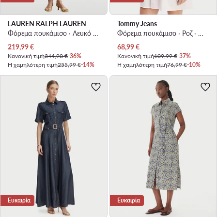
LAUREN RALPH LAUREN
Tommy Jeans
Φόρεμα πουκάμισο · Λευκό · Midi
Φόρεμα πουκάμισο · Ροζ · Mini
Τρέχουσα τιμή
Τρέχουσα τιμή
219,99
€
68,99
€
Κανονική τιμή
344,90 €
-36%
Κανονική τιμή
109,99 €
-37%
Η χαμηλότερη τιμή
255,99 €
-14%
Η χαμηλότερη τιμή
76,99 €
-10%
Ευκαιρία
Ευκαιρία