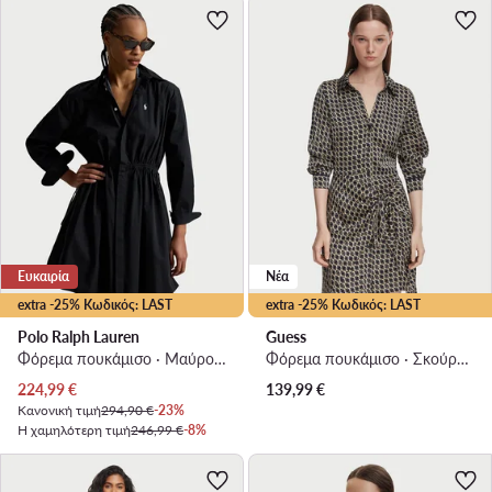
Ευκαιρία
Νέα
extra -25% Κωδικός: LAST
extra -25% Κωδικός: LAST
Polo Ralph Lauren
Guess
Φόρεμα πουκάμισο · Μαύρο · Mini
Φόρεμα πουκάμισο · Σκούρο μπλε · Mini
Τρέχουσα τιμή
224,99
€
139,99
€
Κανονική τιμή
294,90 €
-23%
Η χαμηλότερη τιμή
246,99 €
-8%