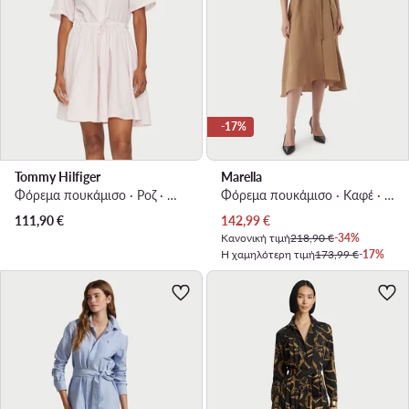
-17%
Tommy Hilfiger
Marella
Φόρεμα πουκάμισο · Ροζ · Mini
Φόρεμα πουκάμισο · Καφέ · Midi
Τρέχουσα τιμή
111,90
€
142,99
€
Κανονική τιμή
218,90 €
-34%
Η χαμηλότερη τιμή
173,99 €
-17%