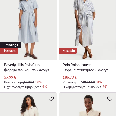
Trending
Ευκαιρία
Ευκαιρία
Beverly Hills Polo Club
Polo Ralph Lauren
Φόρεμα πουκάμισο · Ανοιχτό μπλε · Midi
Φόρεμα πουκάμισο · Ανοιχτό μπλε · Midi
Τρέχουσα τιμή
Τρέχουσα τιμή
57,99
€
186,99
€
Κανονική τιμή
94,99 €
-38%
Κανονική τιμή
274,90 €
-31%
Η χαμηλότερη τιμή
63,99 €
-9%
Η χαμηλότερη τιμή
206,99 €
-9%