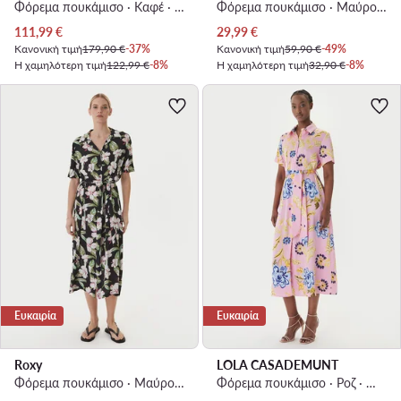
Φόρεμα πουκάμισο · Καφέ · Midi
Φόρεμα πουκάμισο · Μαύρο · Mini
Τρέχουσα τιμή
Τρέχουσα τιμή
111,99
€
29,99
€
Κανονική τιμή
179,90 €
-37%
Κανονική τιμή
59,90 €
-49%
Η χαμηλότερη τιμή
122,99 €
-8%
Η χαμηλότερη τιμή
32,90 €
-8%
Ευκαιρία
Ευκαιρία
Roxy
LOLA CASADEMUNT
Φόρεμα πουκάμισο · Μαύρο · Midi
Φόρεμα πουκάμισο · Ροζ · Midi