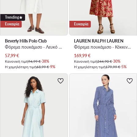
Trending
Ευκαιρία
Ευκαιρία
Beverly Hills Polo Club
LAUREN RALPH LAUREN
Φόρεμα πουκάμισο · Λευκό · Midi
Φόρεμα πουκάμισο · Κόκκινο · Midi
Τρέχουσα τιμή
Τρέχουσα τιμή
57,99
€
169,99
€
Κανονική τιμή
94,99 €
-38%
Κανονική τιμή
244,90 €
-30%
Η χαμηλότερη τιμή
63,99 €
-9%
Η χαμηλότερη τιμή
179,99 €
-5%