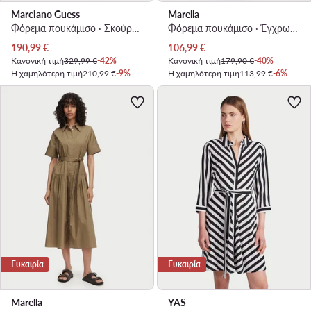
Marciano Guess
Marella
Φόρεμα πουκάμισο · Σκούρο μπλε · Maxi
Φόρεμα πουκάμισο · Έγχρωμο · Midi
Τρέχουσα τιμή
Τρέχουσα τιμή
190,99
€
106,99
€
Κανονική τιμή
329,99 €
-42%
Κανονική τιμή
179,90 €
-40%
Η χαμηλότερη τιμή
210,99 €
-9%
Η χαμηλότερη τιμή
113,99 €
-6%
Ευκαιρία
Ευκαιρία
Marella
YAS