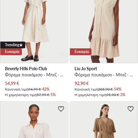
Trending
Ευκαιρία
Ευκαιρία
Beverly Hills Polo Club
Liu Jo Sport
Φόρεμα πουκάμισο · Μπεζ · Midi
Φόρεμα πουκάμισο · Μπεζ · Midi
Τρέχουσα τιμή
Τρέχουσα τιμή
54,99
€
92,90
€
Κανονική τιμή
94,99 €
-42%
Κανονική τιμή
203,90 €
-54%
Η χαμηλότερη τιμή
57,99 €
-5%
Η χαμηλότερη τιμή
95,90 €
-3%