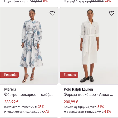
Η χαμηλότερη τιμή
56,90 €
-8%
Η χαμηλότερη τιμή
323,99 €
-24%
Ευκαιρία
Ευκαιρία
Marella
Polo Ralph Lauren
Φόρεμα πουκάμισο · Γαλάζιο · Midi
Φόρεμα πουκάμισο · Λευκό · Midi
Τρέχουσα τιμή
Τρέχουσα τιμή
233,99
€
200,99
€
Κανονική τιμή
359,99 €
-35%
Κανονική τιμή
294,90 €
-31%
Η χαμηλότερη τιμή
251,99 €
-7%
Η χαμηλότερη τιμή
225,99 €
-11%