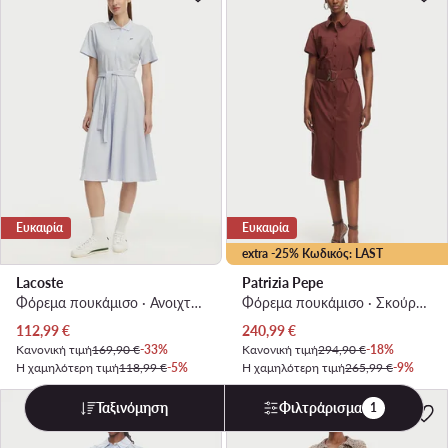
Ευκαιρία
Ευκαιρία
extra -25% Κωδικός: LAST
Lacoste
Patrizia Pepe
Φόρεμα πουκάμισο · Ανοιχτό μπλε · Midi
Φόρεμα πουκάμισο · Σκούρο καφέ · Midi
Τρέχουσα τιμή
Τρέχουσα τιμή
112,99
€
240,99
€
Κανονική τιμή
169,90 €
-33%
Κανονική τιμή
294,90 €
-18%
Η χαμηλότερη τιμή
118,99 €
-5%
Η χαμηλότερη τιμή
265,99 €
-9%
Ταξινόμηση
Φιλτράρισμα
1