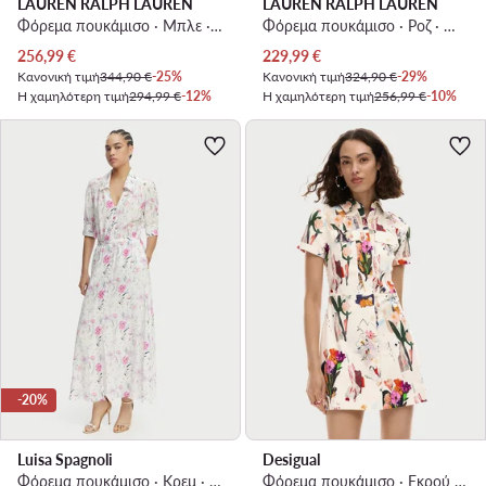
LAUREN RALPH LAUREN
LAUREN RALPH LAUREN
Φόρεμα πουκάμισο · Μπλε · Midi
Φόρεμα πουκάμισο · Ροζ · Midi
Τρέχουσα τιμή
Τρέχουσα τιμή
256,99
€
229,99
€
Κανονική τιμή
344,90 €
-25%
Κανονική τιμή
324,90 €
-29%
Η χαμηλότερη τιμή
294,99 €
-12%
Η χαμηλότερη τιμή
256,99 €
-10%
-20%
Luisa Spagnoli
Desigual
Φόρεμα πουκάμισο · Κρεμ · Midi
Φόρεμα πουκάμισο · Εκρού · Mini