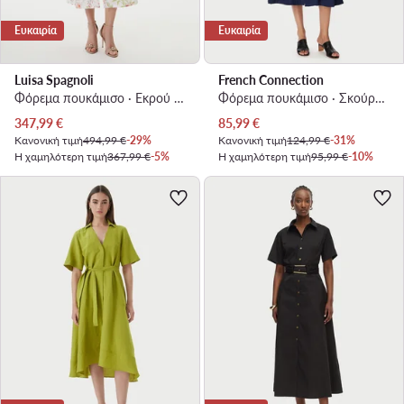
Ευκαιρία
Ευκαιρία
Luisa Spagnoli
French Connection
Φόρεμα πουκάμισο · Εκρού · Midi
Φόρεμα πουκάμισο · Σκούρο μπλε · Midi
Τρέχουσα τιμή
Τρέχουσα τιμή
347,99
€
85,99
€
Κανονική τιμή
494,99 €
-29%
Κανονική τιμή
124,99 €
-31%
Η χαμηλότερη τιμή
367,99 €
-5%
Η χαμηλότερη τιμή
95,99 €
-10%