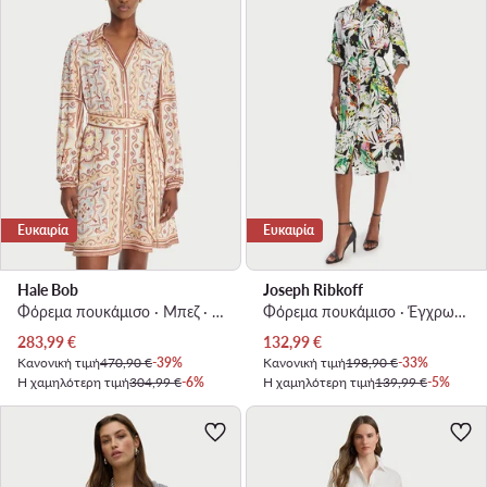
Ευκαιρία
Ευκαιρία
Hale Bob
Joseph Ribkoff
Φόρεμα πουκάμισο · Μπεζ · Mini
Φόρεμα πουκάμισο · Έγχρωμο · Midi
Τρέχουσα τιμή
Τρέχουσα τιμή
283,99
€
132,99
€
Κανονική τιμή
470,90 €
-39%
Κανονική τιμή
198,90 €
-33%
Η χαμηλότερη τιμή
304,99 €
-6%
Η χαμηλότερη τιμή
139,99 €
-5%