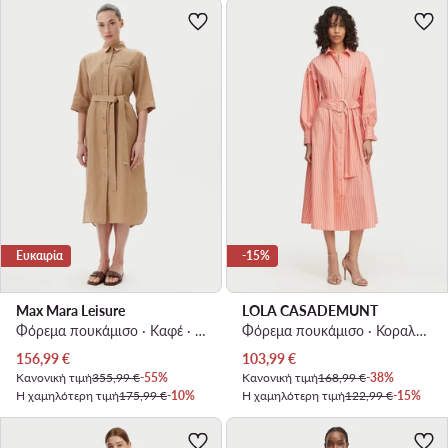
Ευκαιρία
-15%
Max Mara Leisure
LOLA CASADEMUNT
Φόρεμα πουκάμισο · Καφέ · Midi
Φόρεμα πουκάμισο · Κοραλλί · Midi
Τρέχουσα τιμή
Τρέχουσα τιμή
156,99
€
103,99
€
Κανονική τιμή
355,99 €
-55%
Κανονική τιμή
168,99 €
-38%
Η χαμηλότερη τιμή
175,99 €
-10%
Η χαμηλότερη τιμή
122,99 €
-15%