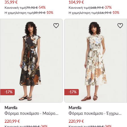
Τρέχουσα τιμή
Τρέχουσα τιμή
35,99
€
104,99
€
Κανονική τιμή
79,90 €
-54%
Κανονική τιμή
168,99 €
-37%
Η χαμηλότερη τιμή
39,99 €
-10%
Η χαμηλότερη τιμή
116,99 €
-10%
-17%
-17%
Marella
Marella
Φόρεμα πουκάμισο · Μαύρο · Midi
Φόρεμα πουκάμισο · Έγχρωμο · Midi
Τρέχουσα τιμή
Τρέχουσα τιμή
220,99
€
220,99
€
Κανονική τιμή
334,99 €
-34%
Κανονική τιμή
334,99 €
-34%