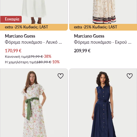
Ευκαιρία
extra -25% Κωδικός: LAST
extra -25% Κωδικός: LAST
Marciano Guess
Marciano Guess
Φόρεμα πουκάμισο · Λευκό · Maxi
Φόρεμα πουκάμισο · Εκρού · Maxi
Τρέχουσα τιμή
170,99
€
209,99
€
Κανονική τιμή
279,99 €
-38%
Η χαμηλότερη τιμή
189,99 €
-10%