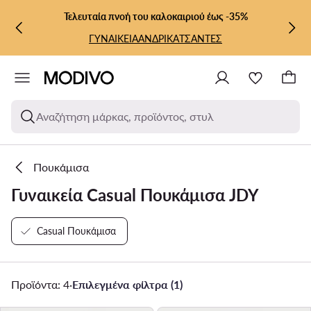
ΜΕΤΆΒΑΣΗ ΣΤΟ ΚΎΡΙΟ ΠΕΡΙΕΧΌΜΕΝΟ
ΜΕΤΆΒΑΣΗ ΣΤΗΝ ΑΝΑΖΉΤΗΣΗ
Τελευταία πνοή του καλοκαιριού έως -35%
ΓΥΝΑΙΚΕΙΑ
ΑΝΔΡΙΚΑ
ΤΣΑΝΤΕΣ
Αναζήτηση μάρκας, προϊόντος, στυλ
Πουκάμισα
Γυναικεία Casual Πουκάμισα JDY
Casual Πουκάμισα
Προϊόντα: 4
·
Επιλεγμένα φίλτρα (1)