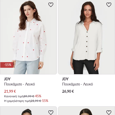
-15%
JDY
JDY
Πουκάμισο · Λευκό
Πουκάμισο · Λευκό
Τρέχουσα τιμή
21,99
€
26,90
€
Κανονική τιμή
39,99 €
-45%
Η χαμηλότερη τιμή
25,99 €
-15%