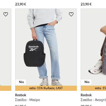
23,90
€
23,90
€
Νέα
Νέα
extra -15% Κωδικός: LAST
extra -
Reebok
Reebok
Σακίδιο · Μαύρο
Σακίδιο · Ανοιχτ