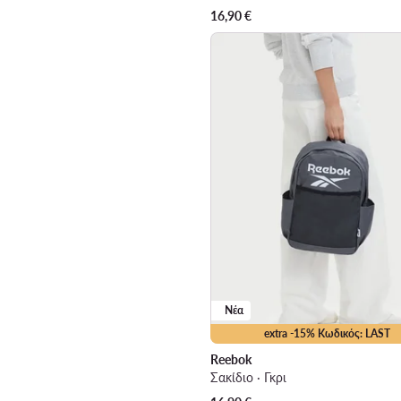
16,90
€
Νέα
extra -15% Κωδικός: LAST
Reebok
Σακίδιο · Γκρι