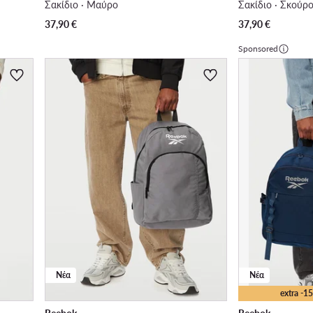
Σακίδιο · Μαύρο
Σακίδιο · Σκούρ
37,90
€
37,90
€
Sponsored
Νέα
Νέα
extra -