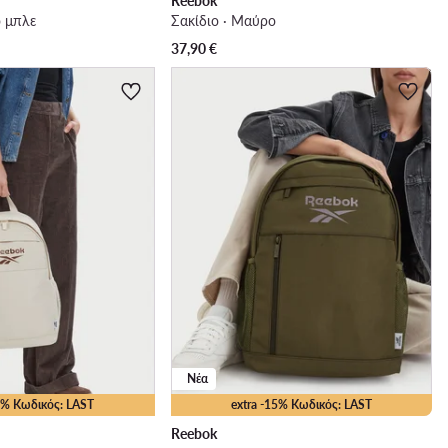
Reebok
ο μπλε
Σακίδιο · Μαύρο
37,90
€
Νέα
15% Κωδικός: LAST
extra -15% Κωδικός: LAST
Reebok