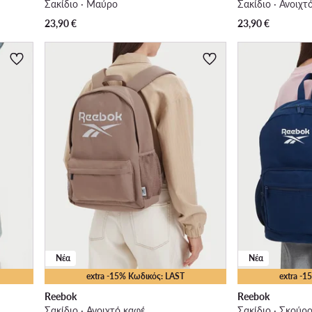
Σακίδιο · Μαύρο
Σακίδιο · Ανοιχτ
23,90
€
23,90
€
Νέα
Νέα
extra -15% Κωδικός: LAST
extra -
Reebok
Reebok
Σακίδιο · Ανοιχτό καφέ
Σακίδιο · Σκούρ