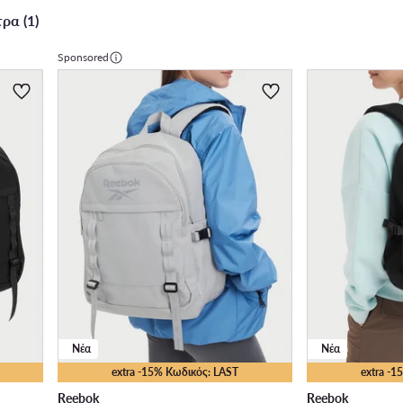
ρα (1)
Sponsored
Νέα
Νέα
extra -15% Κωδικός: LAST
extra -
Reebok
Reebok