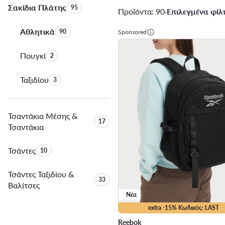
Σακίδια Πλάτης
Αριθμός προϊόντων:
95
Προϊόντα: 90
·
Επιλεγμένα φίλτ
Αθλητικά
Αριθμός προϊόντων:
90
Sponsored
Πουγκί
Αριθμός προϊόντων:
2
Ταξιδίου
Αριθμός προϊόντων:
3
Τσαντάκια Μέσης &
Αριθμός προϊόντων:
17
Τσαντάκια
Τσάντες
Αριθμός προϊόντων:
10
Τσάντες Ταξιδίου &
Αριθμός προϊόντων:
33
Βαλίτσες
Νέα
extra -15% Κωδικός: LAST
Reebok