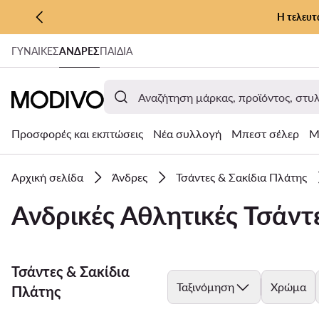
Η τελευτ
ΜΕΤΆΒΑΣΗ ΣΤΟ ΚΎΡΙΟ ΠΕΡΙΕΧΌΜΕΝΟ
ΓΥΝΑΊΚΕΣ
ΑΝΔΡΕΣ
ΠΑΙΔΙΑ
ΜΕΤΆΒΑΣΗ ΣΤΗΝ ΑΝΑΖΉΤΗΣΗ
Προσφορές και εκπτώσεις
Νέα συλλογή
Μπεστ σέλερ
Μ
Αρχική σελίδα
Άνδρες
Τσάντες & Σακίδια Πλάτης
Ανδρικές Αθλητικές Τσάντ
Τσάντες & Σακίδια
Ταξινόμηση
Χρώμα
Πλάτης