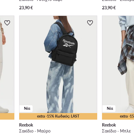
23,90
€
23,90
€
Νέα
Νέα
extra -15% Κωδικός: LAST
extra -
Reebok
Reebok
Σακίδιο · Μαύρο
Σακίδιο · Μπλε