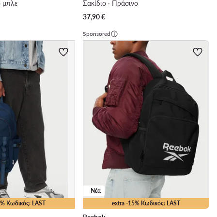
ο μπλε
Σακίδιο · Πράσινο
37,90
€
Sponsored
Νέα
15% Κωδικός: LAST
extra -15% Κωδικός: LAST