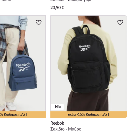
23,90
€
Νέα
15% Κωδικός: LAST
extra -15% Κωδικός: LAST
Reebok
Σακίδιο · Μαύρο