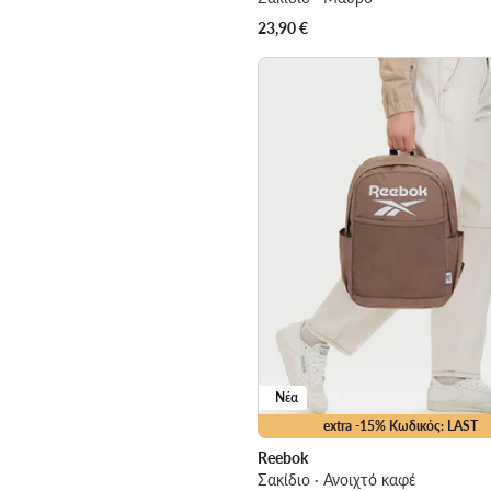
23,90
€
Νέα
extra -15% Κωδικός: LAST
Reebok
Σακίδιο · Ανοιχτό καφέ