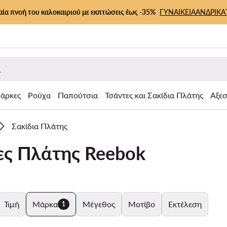
αία πνοή του καλοκαιριού με εκπτώσεις έως -35%
ΓΥΝΑΙΚΕΙΑ
ΑΝΔΡΙΚΑ
άρκες
Ρούχα
Παπούτσια
Τσάντες και Σακίδια Πλάτης
Αξε
Σακίδια Πλάτης
ες Πλάτης Reebok
Τιμή
Μάρκα
Μέγεθος
Μοτίβο
Εκτέλεση
1