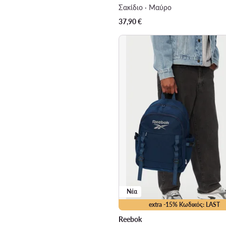
Σακίδιο · Μαύρο
37,90
€
Νέα
extra -15% Κωδικός: LAST
Reebok