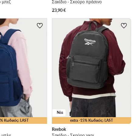
ό μπεζ
Σακίδιο · Σκούρο πράσινο
23,90
€
Νέα
15% Κωδικός: LAST
extra -15% Κωδικός: LAST
Reebok
ο μπλε
Σακίδιο · Σκούρο γκρι