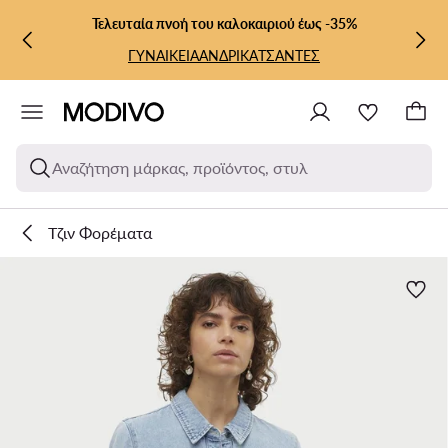
ΜΕΤΆΒΑΣΗ ΣΤΟ ΚΎΡΙΟ ΠΕΡΙΕΧΌΜΕΝΟ
ΜΕΤΆΒΑΣΗ ΣΤΗΝ ΑΝΑΖΉΤΗΣΗ
Τελευταία πνοή του καλοκαιριού έως -35%
ΓΥΝΑΙΚΕΙΑ
ΑΝΔΡΙΚΑ
ΤΣΑΝΤΕΣ
Αναζήτηση μάρκας, προϊόντος, στυλ
Τζιν Φορέματα