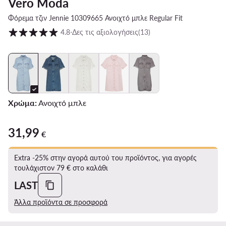
Vero Moda
Φόρεμα τζιν Jennie 10309665 Ανοιχτό μπλε Regular Fit
Βαθμολογία πελατών σε κλίμακα 1 έως 5
4.8
⋅
Δες τις αξιολογήσεις
(13)
Χρώμα:
Ανοιχτό μπλε
31,99
31,99 €
€
Extra -25% στην αγορά αυτού του προϊόντος, για αγορές
τουλάχιστον 79 € στο καλάθι
LAST
Άλλα προϊόντα σε προσφορά