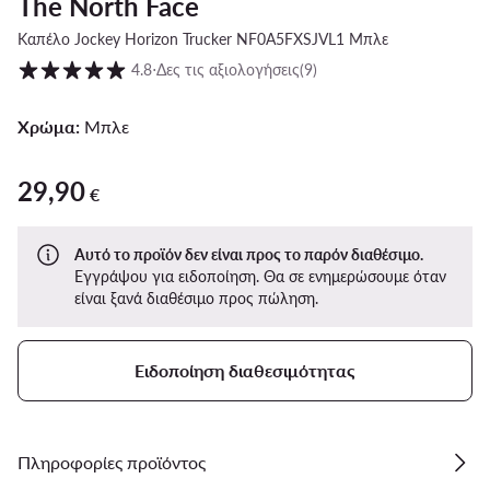
The North Face
Καπέλο Jockey Horizon Trucker NF0A5FXSJVL1 Μπλε
Βαθμολογία πελατών σε κλίμακα 1 έως 5
4.8
⋅
Δες τις αξιολογήσεις
(9)
Χρώμα:
Μπλε
29,90
29,90 €
€
Αυτό το προϊόν δεν είναι προς το παρόν διαθέσιμο.
Εγγράψου για ειδοποίηση. Θα σε ενημερώσουμε όταν
είναι ξανά διαθέσιμο προς πώληση.
Ειδοποίηση διαθεσιμότητας
Πληροφορίες προϊόντος