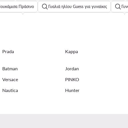
Πουκάμισα Πράσινο
Γυαλιά ηλίου Guess για γυναίκες
Γυν
ε Φερμουάρ
Γυναικεία Μποτάκια & Chelsea Boots G-Star Raw
λούζες με μακριά μανίκια
Μαύρα παπούτσια για παιδιά
Α
Prada
Kappa
t Calvin Klein Jeans
Γυναικεία σορτς ποδηλασίας
Γυναικε
Παιδικά μπουφάν Adidas
Ασημένια γυναικείες σανδάλια
Batman
Jordan
κεία μαύρο
Versace
PINKO
Nautica
Hunter