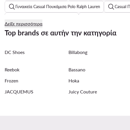
Γυναικεία Casual Πουκάμισα Polo Ralph Lauren
Casual 
Γυναικεία Ψηλόμεσα Παντελόνια
Ανδρικά Πουλόβερ μ
Δείξε περισσότερα
Γυναικεία Καπέλα Snapback
Top brands σε αυτήν την κατηγορία
Παντελόνια Tommy Hilfiger για γυναίκες
Γυναικείες μπ
DC Shoes
Billabong
Μπουφάν Calvin Klein για γυναίκες
Ανδρικά Τζιν Slim Fi
Γυναικείες Καλοκαιρινές Πλατφόρμες
Nike Air Force
Reebok
Bassano
Γυναικεία Φθινοπωρινά Παλτό
Reebok αθλητικά γυναι
Frozen
Hoka
JACQUEMUS
Juicy Couture