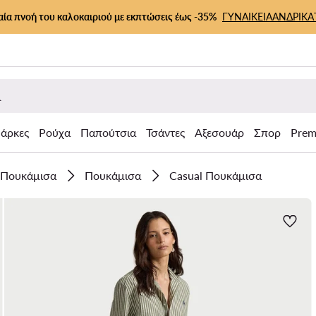
αία πνοή του καλοκαιριού με εκπτώσεις έως -35%
ΓΥΝΑΙΚΕΙΑ
ΑΝΔΡΙΚΑ
άρκες
Ρούχα
Παπούτσια
Τσάντες
Αξεσουάρ
Σπορ
Prem
 Πουκάμισα
Πουκάμισα
Casual Πουκάμισα