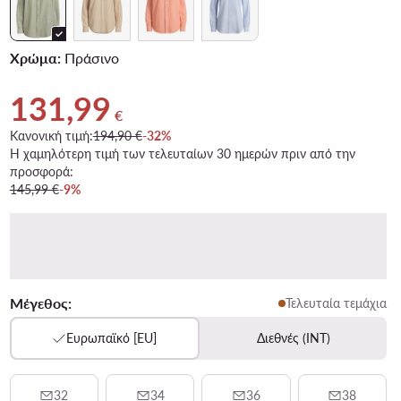
Χρώμα:
Πράσινο
131,99
Τρέχουσα τιμή 131,99 €
€
Κανονική τιμή:
194,90 €
-32%
Η χαμηλότερη τιμή των τελευταίων 30 ημερών πριν από την
προσφορά:
145,99 €
-9%
Μέγεθος:
Τελευταία τεμάχια
Ευρωπαϊκό [EU]
Διεθνές (INT)
32
34
36
38