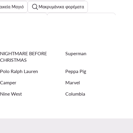
αικεία Μαγιό
Μακρυμάνικα φορέματα
Γυναικείες πιτζάμες
Μαύρα σανδάλια για άνδρες
θλητικά μαύρα για άνδρες
NIGHTMARE BEFORE
Superman
ία Αθλητικά Σακίδια Πλάτης Reebok
CHRISTMAS
Ανδρικά Μπουφάν Perfecto
Polo Ralph Lauren
Peppa Pig
Camper
Marvel
Nine West
Columbia