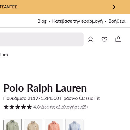
ΤΣΑΝΤΕΣ
Blog
Κατέβασε την εφαρμογή
Βοήθεια
ium
Polo Ralph Lauren
Πουκάμισο 211971514500 Πράσινο Classic Fit
Βαθμολογία πελατών σε κλίμακα 1 έως 5
4.8
⋅
Δες τις αξιολογήσεις
(5)