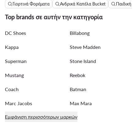
Γιορτινά Φορέματα
Ανδρικά Καπέλα Bucket
Παιδική Μ
Top brands σε αυτήν την κατηγορία
DC Shoes
Billabong
Kappa
Steve Madden
Superman
Stone Island
Mustang
Reebok
Coach
Batman
Marc Jacobs
Max Mara
Εμφάνιση περισσότερων μαρκών