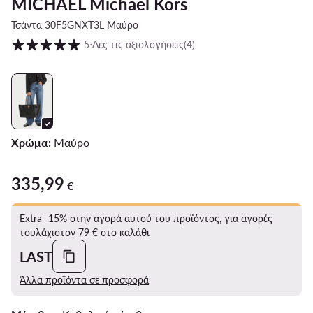
MICHAEL Michael Kors
Τσάντα 30F5GNXT3L Μαύρο
Βαθμολογία πελατών σε κλίμακα 1 έως 5
5
⋅
Δες τις αξιολογήσεις
(4)
Χρώμα:
Μαύρο
335,99
335,99 €
€
Extra -15% στην αγορά αυτού του προϊόντος, για αγορές
τουλάχιστον 79 € στο καλάθι
LAST
Άλλα προϊόντα σε προσφορά