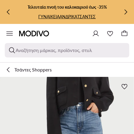
ΜΕΤΆΒΑΣΗ ΣΤΟ ΚΎΡΙΟ ΠΕΡΙΕΧΌΜΕΝΟ
ΜΕΤΆΒΑΣΗ ΣΤΗΝ ΑΝΑΖΉΤΗΣΗ
Τελευταία πνοή του καλοκαιριού έως -35%
ΓΥΝΑΙΚΕΙΑ
ΑΝΔΡΙΚΑ
ΤΣΑΝΤΕΣ
Αναζήτηση μάρκας, προϊόντος, στυλ
Τσάντες Shoppers