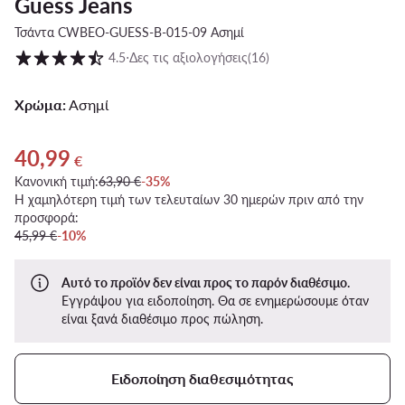
Guess Jeans
Τσάντα CWBEO-GUESS-B-015-09 Ασημί
Βαθμολογία πελατών σε κλίμακα 1 έως 5
4.5
⋅
Δες τις αξιολογήσεις
(16)
Χρώμα:
Ασημί
40,99
Τρέχουσα τιμή 40,99 €
€
Κανονική τιμή:
63,90 €
-35%
Η χαμηλότερη τιμή των τελευταίων 30 ημερών πριν από την
προσφορά:
45,99 €
-10%
Αυτό το προϊόν δεν είναι προς το παρόν διαθέσιμο.
Εγγράψου για ειδοποίηση. Θα σε ενημερώσουμε όταν
είναι ξανά διαθέσιμο προς πώληση.
Ειδοποίηση διαθεσιμότητας