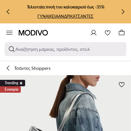
ΜΕΤΆΒΑΣΗ ΣΤΟ ΚΎΡΙΟ ΠΕΡΙΕΧΌΜΕΝΟ
ΜΕΤΆΒΑΣΗ ΣΤΗΝ ΑΝΑΖΉΤΗΣΗ
Τελευταία πνοή του καλοκαιριού έως -35%
ΓΥΝΑΙΚΕΙΑ
ΑΝΔΡΙΚΑ
ΤΣΑΝΤΕΣ
Αναζήτηση μάρκας, προϊόντος, στυλ
Τσάντες Shoppers
Trending
Ευκαιρία