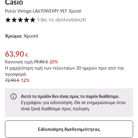
Casio
Ρολόι Vintage LA670WEMY-9EF Χρυσό
Βαθμολογία πελατών σε κλίμακα 1 έως 5
5
⋅
Δες τις αξιολογήσεις
(4)
Χρώμα:
Χρυσό
63,90
Τρέχουσα τιμή 63,90 €
€
Κανονική τιμή:
79,90 €
-20%
Η χαμηλότερη τιμή των τελευταίων 30 ημερών πριν από την
προσφορά:
72,90 €
-12%
Αυτό το προϊόν δεν είναι προς το παρόν διαθέσιμο.
Εγγράψου για ειδοποίηση. Θα σε ενημερώσουμε όταν
είναι ξανά διαθέσιμο προς πώληση.
Ειδοποίηση διαθεσιμότητας