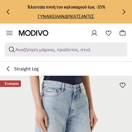
ΜΕΤΆΒΑΣΗ ΣΤΟ ΚΎΡΙΟ ΠΕΡΙΕΧΌΜΕΝΟ
ΜΕΤΆΒΑΣΗ ΣΤΗΝ ΑΝΑΖΉΤΗΣΗ
Τελευταία πνοή του καλοκαιριού έως -35%
ΓΥΝΑΙΚΕΙΑ
ΑΝΔΡΙΚΑ
ΤΣΑΝΤΕΣ
Αναζήτηση μάρκας, προϊόντος, στυλ
Straight Leg
Ευκαιρία