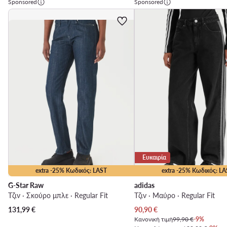
Sponsored
Sponsored
Ευκαιρία
extra -25% Κωδικός: LAST
extra -25% Κωδικός: LA
G-Star Raw
adidas
Τζιν · Σκούρο μπλε · Regular Fit
Τζιν · Μαύρο · Regular Fit
Τρέχουσα τιμή
131,99
€
90,90
€
Κανονική τιμή
99,90 €
-9%