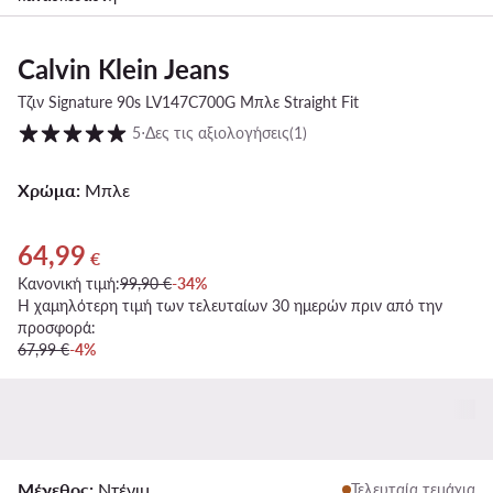
Calvin Klein Jeans
Τζιν Signature 90s LV147C700G Μπλε Straight Fit
Βαθμολογία πελατών σε κλίμακα 1 έως 5
5
⋅
Δες τις αξιολογήσεις
(1)
Χρώμα:
Μπλε
64,99
Τρέχουσα τιμή 64,99 €
€
Κανονική τιμή:
99,90 €
-34%
Η χαμηλότερη τιμή των τελευταίων 30 ημερών πριν από την
προσφορά:
67,99 €
-4%
Μέγεθος:
Ντένιμ
Τελευταία τεμάχια