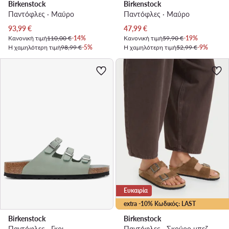
Birkenstock
Birkenstock
Παντόφλες · Μαύρο
Παντόφλες · Μαύρο
Τρέχουσα τιμή
Τρέχουσα τιμή
93,99
€
47,99
€
Κανονική τιμή
110,00 €
-14%
Κανονική τιμή
59,90 €
-19%
Η χαμηλότερη τιμή
98,99 €
-5%
Η χαμηλότερη τιμή
52,99 €
-9%
Ευκαιρία
extra -10% Κωδικός: LAST
Birkenstock
Birkenstock
Παντόφλες · Γκρι
Παντόφλες · Σκούρο μπεζ