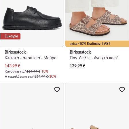
Ευκαιρία
extra -10% Κωδικός: LAST
Birkenstock
Birkenstock
Κλειστά παπούτσια · Μαύρο
Παντόφλες · Ανοιχτό καφέ
Τρέχουσα τιμή
143,99
€
139,99
€
Κανονική τιμή
159,99 €
-10%
Η χαμηλότερη τιμή
159,99 €
-10%