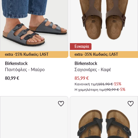
Ευκαιρία
extra -15% Κωδικός: LAST
extra -35% Κωδικός: LAST
Birkenstock
Birkenstock
Παντόφλες · Μαύρο
Σαγιονάρες · Καφέ
Τρέχουσα τιμή
80,99
€
85,99
€
Κανονική τιμή
101,90 €
-15%
Η χαμηλότερη τιμή
90,99 €
-5%