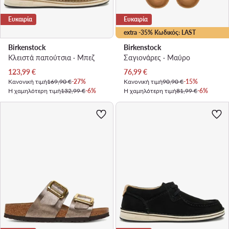
Ευκαιρία
Ευκαιρία
extra -35% Κωδικός: LAST
Birkenstock
Birkenstock
Κλειστά παπούτσια · Μπεζ
Σαγιονάρες · Μαύρο
Τρέχουσα τιμή
Τρέχουσα τιμή
123,99
€
76,99
€
Κανονική τιμή
169,90 €
-27%
Κανονική τιμή
90,90 €
-15%
Η χαμηλότερη τιμή
132,99 €
-6%
Η χαμηλότερη τιμή
81,99 €
-6%