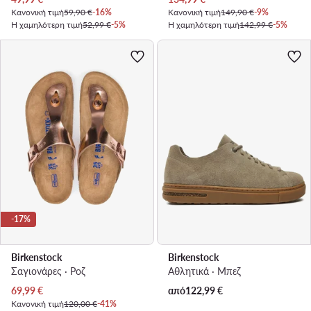
Κανονική τιμή
59,90 €
-16%
Κανονική τιμή
149,90 €
-9%
Η χαμηλότερη τιμή
52,99 €
-5%
Η χαμηλότερη τιμή
142,99 €
-5%
-17%
Birkenstock
Birkenstock
Σαγιονάρες · Ροζ
Αθλητικά · Μπεζ
Τρέχουσα τιμή
69,99
€
από
122,99
€
Κανονική τιμή
120,00 €
-41%