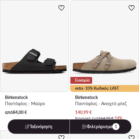
Ευκαιρία
extra -10% Κωδικός: LAST
Birkenstock
Birkenstock
Παντόφλες · Μαύρο
Παντόφλες · Ανοιχτό μπεζ
Τρέχουσα τιμή
από
84,00
€
140,99
€
Κανονική τιμή
164,99 €
-14%
Η χαμηλότερη τιμή
150,99 €
-6%
Ταξινόμηση
Φιλτράρισμα
1