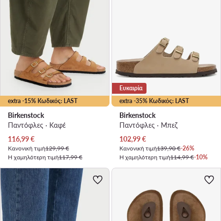
Ευκαιρία
extra -15% Κωδικός: LAST
extra -35% Κωδικός: LAST
Birkenstock
Birkenstock
Παντόφλες · Καφέ
Παντόφλες · Μπεζ
Τρέχουσα τιμή
Τρέχουσα τιμή
116,99
€
102,99
€
Κανονική τιμή
129,99 €
Κανονική τιμή
139,90 €
-26%
Η χαμηλότερη τιμή
117,99 €
Η χαμηλότερη τιμή
114,99 €
-10%