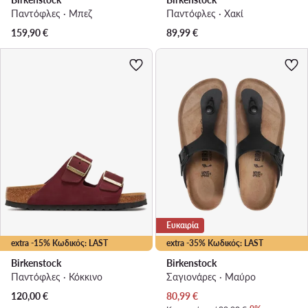
Παντόφλες · Μπεζ
Παντόφλες · Χακί
159,90
€
89,99
€
Ευκαιρία
extra -15% Κωδικός: LAST
extra -35% Κωδικός: LAST
Birkenstock
Birkenstock
Παντόφλες · Κόκκινο
Σαγιονάρες · Μαύρο
Τρέχουσα τιμή
120,00
€
80,99
€