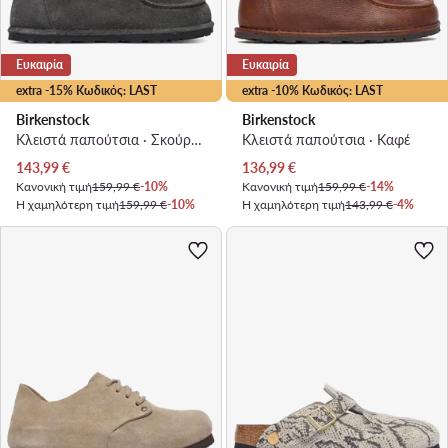
Ευκαιρία
Ευκαιρία
extra -15% Κωδικός: LAST
extra -10% Κωδικός: LAST
Birkenstock
Birkenstock
Κλειστά παπούτσια · Σκούρο γκρι
Κλειστά παπούτσια · Καφέ
Τρέχουσα τιμή
Τρέχουσα τιμή
143,99
€
136,99
€
Κανονική τιμή
159,99 €
-10%
Κανονική τιμή
159,99 €
-14%
Η χαμηλότερη τιμή
159,99 €
-10%
Η χαμηλότερη τιμή
143,99 €
-4%