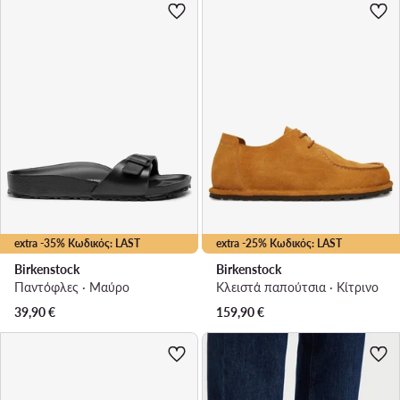
extra -35% Κωδικός: LAST
extra -25% Κωδικός: LAST
Birkenstock
Birkenstock
Παντόφλες · Μαύρο
Κλειστά παπούτσια · Κίτρινο
39,90
€
159,90
€