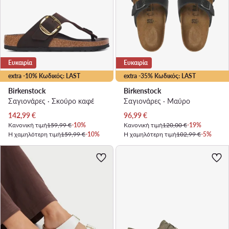
Ευκαιρία
Ευκαιρία
extra -10% Κωδικός: LAST
extra -35% Κωδικός: LAST
Birkenstock
Birkenstock
Σαγιονάρες · Σκούρο καφέ
Σαγιονάρες · Μαύρο
Τρέχουσα τιμή
Τρέχουσα τιμή
142,99
€
96,99
€
Κανονική τιμή
159,99 €
-10%
Κανονική τιμή
120,00 €
-19%
Η χαμηλότερη τιμή
159,99 €
-10%
Η χαμηλότερη τιμή
102,99 €
-5%