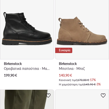
Ευκαιρία
Birkenstock
Birkenstock
Ορειβατικά παπούτσια · Μαύρο
Μποτίνια · Μπεζ
Τρέχουσα τιμή
199,90
€
140,90
€
Κανονική τιμή
170,00 €
-17%
Η χαμηλότερη τιμή
145,90 €
-3%