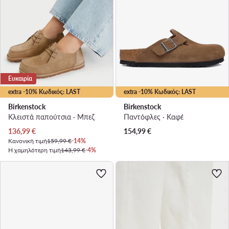
Ευκαιρία
extra -10% Κωδικός: LAST
extra -10% Κωδικός: LAST
Birkenstock
Birkenstock
Κλειστά παπούτσια · Μπεζ
Παντόφλες · Καφέ
Τρέχουσα τιμή
136,99
€
154,99
€
Κανονική τιμή
159,99 €
-14%
Η χαμηλότερη τιμή
143,99 €
-4%