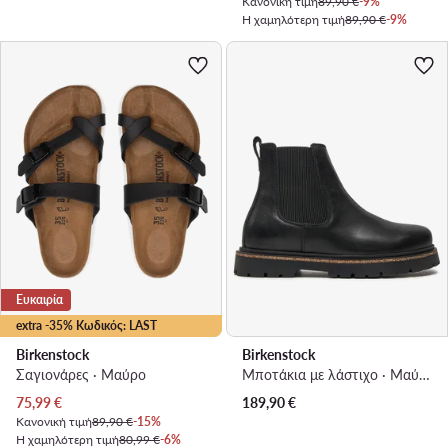
Κανονική τιμή
89,90 €
-9%
Η χαμηλότερη τιμή
89,90 €
-9%
Ευκαιρία
extra -35% Κωδικός: LAST
Birkenstock
Birkenstock
Σαγιονάρες · Μαύρο
Μποτάκια με λάστιχο · Μαύρο
Τρέχουσα τιμή
75,99
€
189,90
€
Κανονική τιμή
89,90 €
-15%
Η χαμηλότερη τιμή
80,99 €
-6%