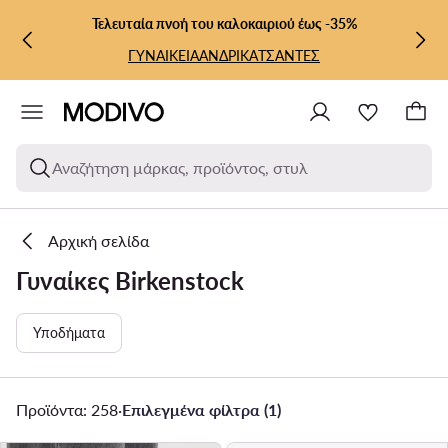
ΜΕΤΆΒΑΣΗ ΣΤΟ ΚΎΡΙΟ ΠΕΡΙΕΧΌΜΕΝΟ
ΜΕΤΆΒΑΣΗ ΣΤΗΝ ΑΝΑΖΉΤΗΣΗ
Τελευταία πνοή του καλοκαιριού έως -35%
ΓΥΝΑΙΚΕΙΑ
ΑΝΔΡΙΚΑ
ΤΣΑΝΤΕΣ
Αναζήτηση μάρκας, προϊόντος, στυλ
Αρχική σελίδα
Γυναίκες Birkenstock
Υποδήματα
Προϊόντα: 258
·
Επιλεγμένα φίλτρα (1)