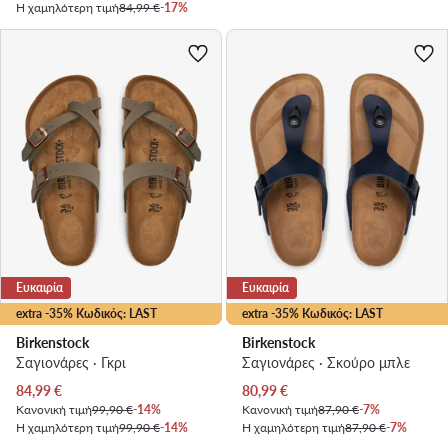
Η χαμηλότερη τιμή
84,99 €
-17%
Ευκαιρία
Ευκαιρία
extra -35% Κωδικός: LAST
extra -35% Κωδικός: LAST
Birkenstock
Birkenstock
Σαγιονάρες · Γκρι
Σαγιονάρες · Σκούρο μπλε
Τρέχουσα τιμή
Τρέχουσα τιμή
84,99
€
80,99
€
Κανονική τιμή
99,90 €
-14%
Κανονική τιμή
87,90 €
-7%
Η χαμηλότερη τιμή
99,90 €
-14%
Η χαμηλότερη τιμή
87,90 €
-7%