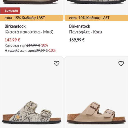
Ευκαιρία
extra -15% Κωδικός: LAST
extra -10% Κωδικός: LAST
Birkenstock
Birkenstock
Κλειστά παπούτσια · Μπεζ
Παντόφλες · Κρεμ
Τρέχουσα τιμή
143,99
€
169,99
€
Κανονική τιμή
159,99 €
-10%
Η χαμηλότερη τιμή
159,99 €
-10%