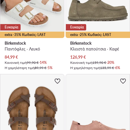
Ευκαιρία
Ευκαιρία
extra -35% Κωδικός: LAST
extra -25% Κωδικός: LAST
Birkenstock
Birkenstock
Παντόφλες · Λευκό
Κλειστά παπούτσια · Καφέ
Τρέχουσα τιμή
Τρέχουσα τιμή
84,99
€
126,99
€
Κανονική τιμή
99,90 €
-14%
Κανονική τιμή
159,90 €
-20%
Η χαμηλότερη τιμή
89,99 €
-5%
Η χαμηλότερη τιμή
135,99 €
-6%