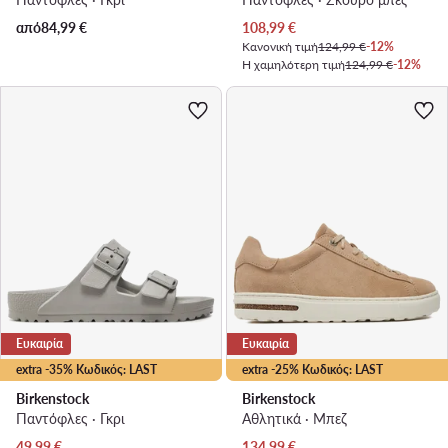
Τρέχουσα τιμή
από
84,99
€
108,99
€
Κανονική τιμή
124,99 €
-12%
Η χαμηλότερη τιμή
124,99 €
-12%
Ευκαιρία
Ευκαιρία
extra -35% Κωδικός: LAST
extra -25% Κωδικός: LAST
Birkenstock
Birkenstock
Παντόφλες · Γκρι
Αθλητικά · Μπεζ
Τρέχουσα τιμή
Τρέχουσα τιμή
49,99
€
134,99
€