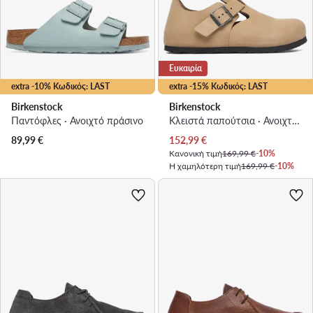
Ευκαιρία
extra -10% Κωδικός: LAST
extra -15% Κωδικός: LAST
Birkenstock
Birkenstock
Παντόφλες · Ανοιχτό πράσινο
Κλειστά παπούτσια · Ανοιχτό μπεζ
Τρέχουσα τιμή
89,99
€
152,99
€
Κανονική τιμή
169,99 €
-10%
Η χαμηλότερη τιμή
169,99 €
-10%