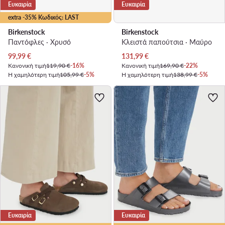
Ευκαιρία
Ευκαιρία
extra -35% Κωδικός: LAST
Birkenstock
Birkenstock
Παντόφλες · Χρυσό
Κλειστά παπούτσια · Μαύρο
Τρέχουσα τιμή
Τρέχουσα τιμή
99,99
€
131,99
€
Κανονική τιμή
119,90 €
-16%
Κανονική τιμή
169,90 €
-22%
Η χαμηλότερη τιμή
105,99 €
-5%
Η χαμηλότερη τιμή
138,99 €
-5%
Ευκαιρία
Ευκαιρία