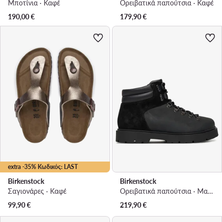
Μποτίνια · Καφέ
Ορειβατικά παπούτσια · Καφέ
190,00
€
179,90
€
extra -35% Κωδικός: LAST
Birkenstock
Birkenstock
Σαγιονάρες · Καφέ
Ορειβατικά παπούτσια · Μαύρο
99,90
€
219,90
€