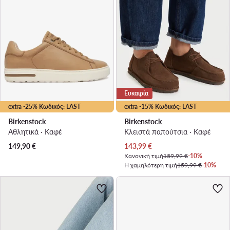
Ευκαιρία
extra -25% Κωδικός: LAST
extra -15% Κωδικός: LAST
Birkenstock
Birkenstock
Αθλητικά · Καφέ
Κλειστά παπούτσια · Καφέ
Τρέχουσα τιμή
149,90
€
143,99
€
Κανονική τιμή
159,99 €
-10%
Η χαμηλότερη τιμή
159,99 €
-10%