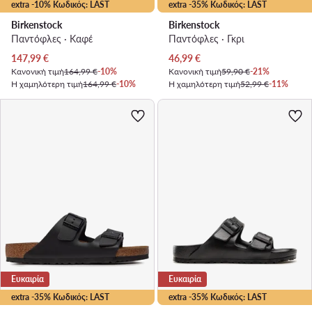
extra -10% Κωδικός: LAST
extra -35% Κωδικός: LAST
Birkenstock
Birkenstock
Παντόφλες · Καφέ
Παντόφλες · Γκρι
Τρέχουσα τιμή
Τρέχουσα τιμή
147,99
€
46,99
€
Κανονική τιμή
164,99 €
-10%
Κανονική τιμή
59,90 €
-21%
Η χαμηλότερη τιμή
164,99 €
-10%
Η χαμηλότερη τιμή
52,99 €
-11%
Ευκαιρία
Ευκαιρία
extra -35% Κωδικός: LAST
extra -35% Κωδικός: LAST