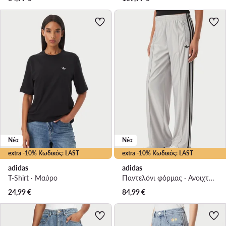
Νέα
Νέα
extra -10% Κωδικός: LAST
extra -10% Κωδικός: LAST
adidas
adidas
T-Shirt · Μαύρο
Παντελόνι φόρμας · Ανοιχτό γκρι · Regular Fit
24,99
€
84,99
€