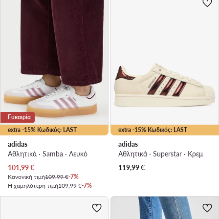
Ευκαιρία
extra -15% Κωδικός: LAST
extra -15% Κωδικός: LAST
adidas
adidas
Αθλητικά · Samba · Λευκό
Αθλητικά · Superstar · Κρεμ
Τρέχουσα τιμή
101,99
€
119,99
€
Κανονική τιμή
109,99 €
-7%
Η χαμηλότερη τιμή
109,99 €
-7%