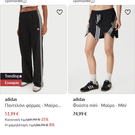
Sponsored
Sponsored
Trending
Ευκαιρία
adidas
adidas
Παντελόνι φόρμας · Μαύρο · Relaxed Fit
Φούστα mini · Μαύρο · Mini
Τρέχουσα τιμή
51,99
€
74,99
€
Κανονική τιμή
69,99 €
-25%
Η χαμηλότερη τιμή
56,99 €
-8%