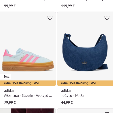
99,99
€
119,99
€
Νέα
extra -15% Κωδικός: LAST
extra -15% Κωδικός: LAST
adidas
adidas
Αθλητικά · Gazelle · Ανοιχτό μπλε
Τσάντα · Μπλε
79,99
€
44,99
€