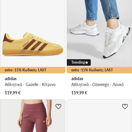
Trending
extra -15% Κωδικός: LAST
extra -15% Κωδικός: LAST
adidas
adidas
Αθλητικά · Gazelle · Κίτρινο
Αθλητικά · Ozweego · Λευκό
119,99
€
119,99
€