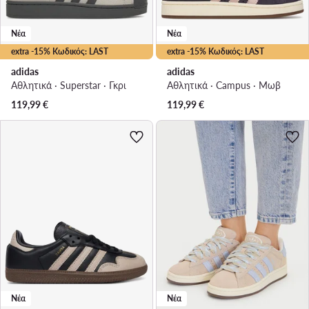
Νέα
Νέα
extra -15% Κωδικός: LAST
extra -15% Κωδικός: LAST
adidas
adidas
Αθλητικά · Superstar · Γκρι
Αθλητικά · Campus · Μωβ
119,99
€
119,99
€
Νέα
Νέα