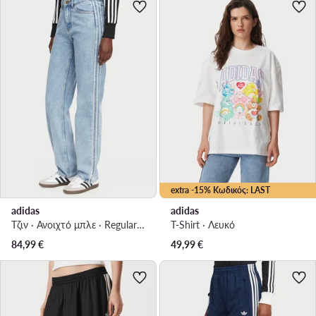
extra -15% Κωδικός: LAST
adidas
adidas
Τζιν · Ανοιχτό μπλε · Regular Fit
T-Shirt · Λευκό
84,99
€
49,99
€