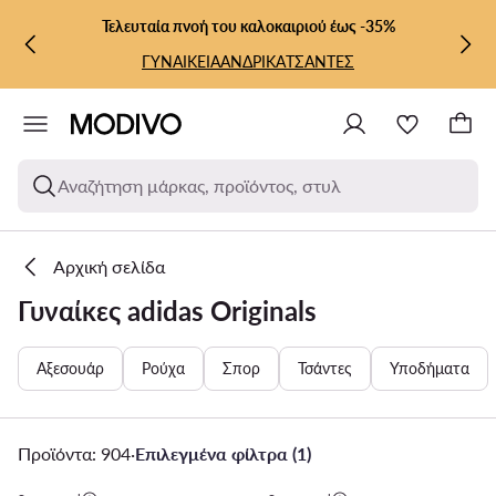
ΜΕΤΆΒΑΣΗ ΣΤΟ ΚΎΡΙΟ ΠΕΡΙΕΧΌΜΕΝΟ
ΜΕΤΆΒΑΣΗ ΣΤΗΝ ΑΝΑΖΉΤΗΣΗ
Τελευταία πνοή του καλοκαιριού έως -35%
ΓΥΝΑΙΚΕΙΑ
ΑΝΔΡΙΚΑ
ΤΣΑΝΤΕΣ
Αναζήτηση μάρκας, προϊόντος, στυλ
Αρχική σελίδα
Γυναίκες adidas Originals
Αξεσουάρ
Ρούχα
Σπορ
Τσάντες
Υποδήματα
Προϊόντα: 904
·
Επιλεγμένα φίλτρα (1)