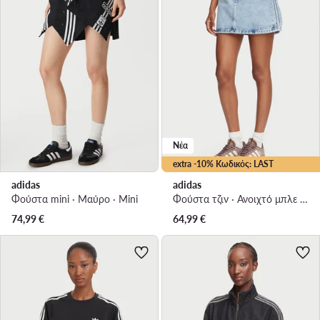
Νέα
extra -10% Κωδικός: LAST
adidas
adidas
Φούστα mini · Μαύρο · Mini
Φούστα τζιν · Ανοιχτό μπλε · Mini
74,99
€
64,99
€