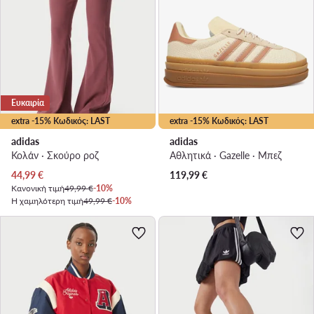
Ευκαιρία
extra -15% Κωδικός: LAST
extra -15% Κωδικός: LAST
adidas
adidas
Κολάν · Σκούρο ροζ
Αθλητικά · Gazelle · Μπεζ
Τρέχουσα τιμή
44,99
€
119,99
€
Κανονική τιμή
49,99 €
-10%
Η χαμηλότερη τιμή
49,99 €
-10%