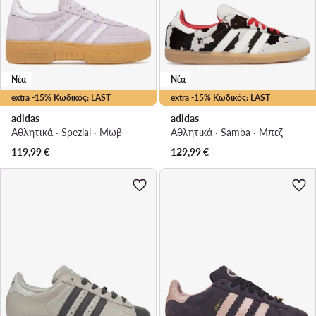
Νέα
Νέα
extra -15% Κωδικός: LAST
extra -15% Κωδικός: LAST
adidas
adidas
Αθλητικά · Spezial · Μωβ
Αθλητικά · Samba · Μπεζ
119,99
€
129,99
€