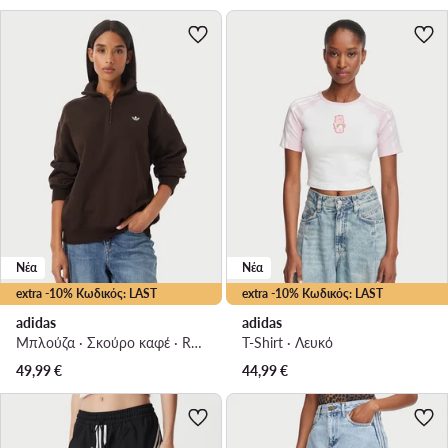
Νέα
Νέα
extra -10% Κωδικός: LAST
extra -10% Κωδικός: LAST
adidas
adidas
Μπλούζα · Σκούρο καφέ · Regular Fit
T-Shirt · Λευκό
49,99
€
44,99
€