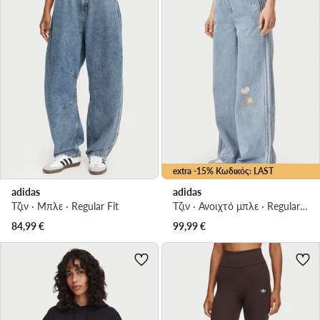
extra -15% Κωδικός: LAST
adidas
adidas
Τζιν · Μπλε · Regular Fit
Τζιν · Ανοιχτό μπλε · Regular Fit
84,99
€
99,99
€