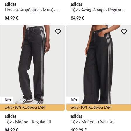
adidas
adidas
Παντελόνι φόρμας · Μπεζ · Regular Fit
Τζιν · Ανοιχτό γκρι · Regular Fit
84,99
€
84,99
€
Νέα
Νέα
extra -10% Κωδικός: LAST
extra -10% Κωδικός: LAST
adidas
adidas
Τζιν · Μαύρο · Regular Fit
Τζιν · Μαύρο · Oversize
84,99
€
109,99
€