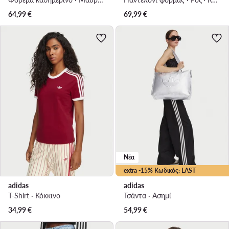
64,99
€
69,99
€
Νέα
extra -15% Κωδικός: LAST
adidas
adidas
T-Shirt · Κόκκινο
Τσάντα · Ασημί
34,99
€
54,99
€