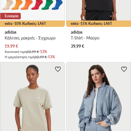
Ευκαιρία
extra -10% Κωδικός: LAST
extra -15% Κωδικός: LAST
adidas
adidas
Κάλτσες μακριές · Έγχρωμο
T-Shirt · Μαύρο
Τρέχουσα τιμή
19,99
€
39,99
€
Κανονική τιμή
22,99 €
-13%
Η χαμηλότερη τιμή
22,99 €
-13%