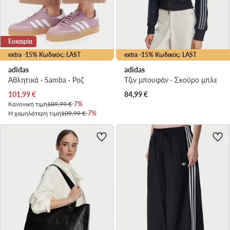
Ευκαιρία
extra -15% Κωδικός: LAST
extra -15% Κωδικός: LAST
adidas
adidas
Αθλητικά · Samba · Ροζ
Τζιν μπουφάν · Σκούρο μπλε
Τρέχουσα τιμή
101,99
€
84,99
€
Κανονική τιμή
109,99 €
-7%
Η χαμηλότερη τιμή
109,99 €
-7%