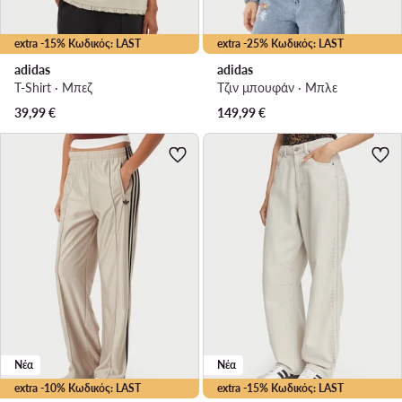
extra -15% Κωδικός: LAST
extra -25% Κωδικός: LAST
adidas
adidas
T-Shirt · Μπεζ
Τζιν μπουφάν · Μπλε
39,99
€
149,99
€
Νέα
Νέα
extra -10% Κωδικός: LAST
extra -15% Κωδικός: LAST