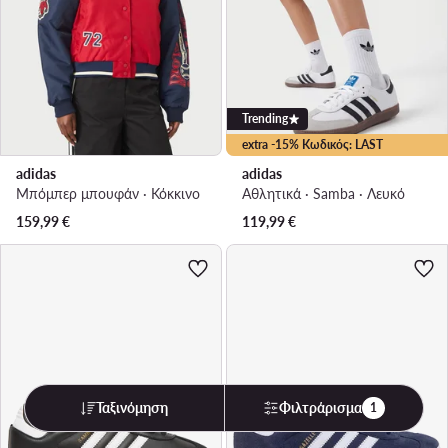
Trending
extra -15% Κωδικός: LAST
adidas
adidas
Μπόμπερ μπουφάν · Κόκκινο
Αθλητικά · Samba · Λευκό
159,99
€
119,99
€
Ταξινόμηση
Φιλτράρισμα
1