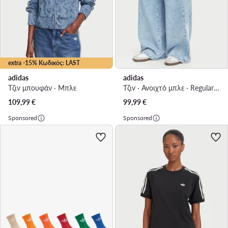
extra -15% Κωδικός: LAST
adidas
adidas
Τζιν μπουφάν · Μπλε
Τζιν · Ανοιχτό μπλε · Regular Fit
109,99
€
99,99
€
Sponsored
Sponsored