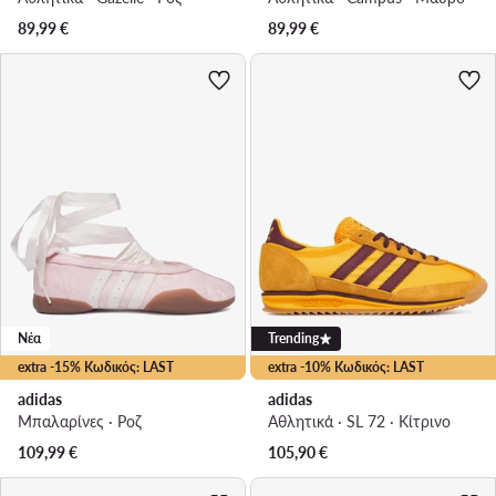
89,99
€
89,99
€
Νέα
Trending
extra -15% Κωδικός: LAST
extra -10% Κωδικός: LAST
adidas
adidas
Μπαλαρίνες · Ροζ
Αθλητικά · SL 72 · Κίτρινο
109,99
€
105,90
€