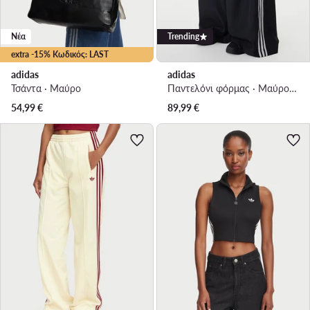
Νέα
Trending
extra -15% Κωδικός: LAST
adidas
adidas
Τσάντα · Μαύρο
Παντελόνι φόρμας · Μαύρο · Regular Fit
54,99
€
89,99
€