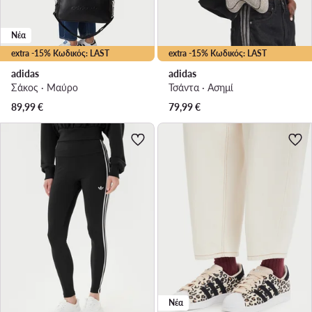
Νέα
extra -15% Κωδικός: LAST
extra -15% Κωδικός: LAST
adidas
adidas
Σάκος · Μαύρο
Τσάντα · Ασημί
89,99
€
79,99
€
Νέα