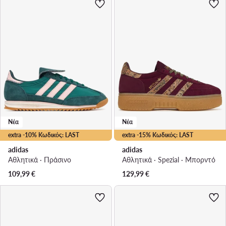
Νέα
Νέα
extra -10% Κωδικός: LAST
extra -15% Κωδικός: LAST
adidas
adidas
Αθλητικά · Πράσινο
Αθλητικά · Spezial · Μπορντό
109,99
€
129,99
€