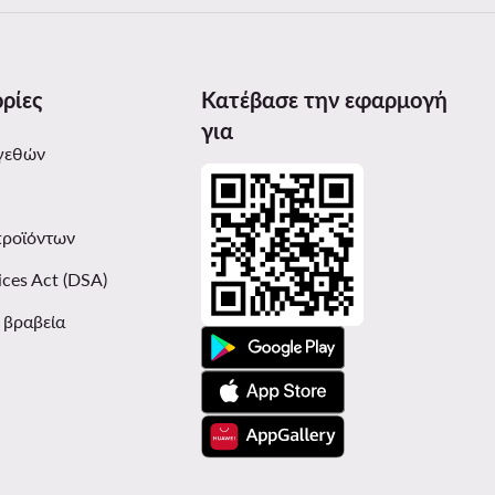
ρίες
Κατέβασε την εφαρμογή
για
γεθών
προϊόντων
ices Act (DSA)
ι βραβεία