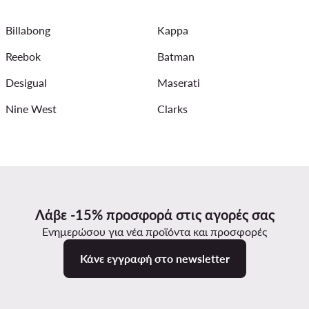
ά σανδάλια
Γυναικεία Μπουφάν Bomber
Μαύρα πουκάμι
Billabong
Kappa
Reebok
Batman
Desigual
Maserati
Nine West
Clarks
Λάβε -15% προσφορά στις αγορές σας
Ενημερώσου για νέα προϊόντα και προσφορές
Κάνε εγγραφή στο newsletter