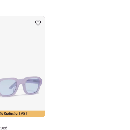
35% Κωδικός: LAST
ευκό