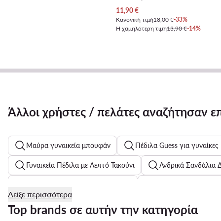
Τρέχουσα τιμή
11,90
€
Κανονική τιμή
18,00 €
-33%
Η χαμηλότερη τιμή
13,90 €
-14%
Άλλοι χρήστες / πελάτες αναζήτησαν ε
Μαύρα γυναικεία μπουφάν
Πέδιλα Guess για γυναίκες
Γυναικεία Πέδιλα με Λεπτό Τακούνι
Ανδρικά Σανδάλια 
Γυναικεία Σακίδια Πλάτης Reebok
Γυναικείο καπιτονέ γ
Δείξε περισσότερα
Ανδρικά Ρολόγια Fossil
Παιδικά φορέματα Tommy Hilfig
Top brands σε αυτήν την κατηγορία