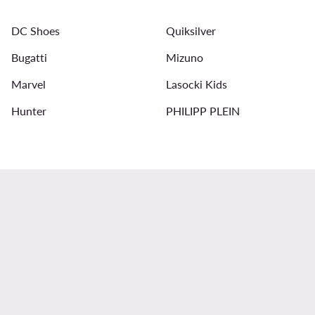
Ανδρικά Ποδοσφαιρικά Παπούτσια adidas
Καφέ ανδρικ
DC Shoes
Quiksilver
Μαύρα γυναικεία παντελόνια
Bugatti
Mizuno
Marvel
Lasocki Kids
Hunter
PHILIPP PLEIN