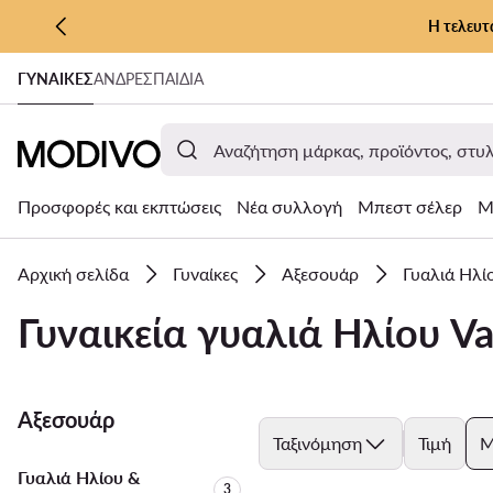
Η τελευτ
ΜΕΤΆΒΑΣΗ ΣΤΟ ΚΎΡΙΟ ΠΕΡΙΕΧΌΜΕΝΟ
ΓΥΝΑΊΚΕΣ
ΑΝΔΡΕΣ
ΠΑΙΔΙΑ
ΜΕΤΆΒΑΣΗ ΣΤΗΝ ΑΝΑΖΉΤΗΣΗ
Προσφορές και εκπτώσεις
Νέα συλλογή
Μπεστ σέλερ
Μ
Αρχική σελίδα
Γυναίκες
Αξεσουάρ
Γυαλιά Ηλί
Γυναικεία γυαλιά Ηλίου V
Αξεσουάρ
Ταξινόμηση
Τιμή
Μ
Γυαλιά Ηλίου &
Αριθμός προϊόντων:
3