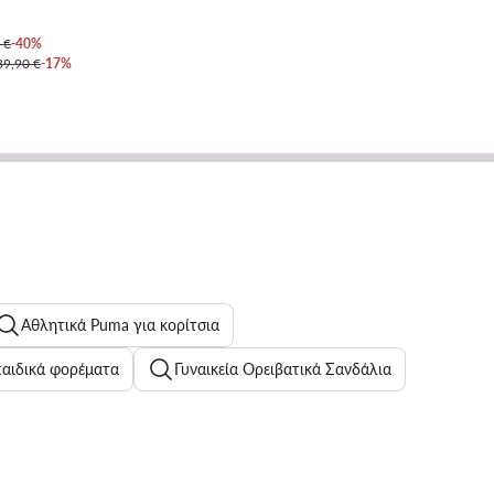
 €
-40%
39,90 €
-17%
Αθλητικά Puma για κορίτσια
αιδικά φορέματα
Γυναικεία Ορειβατικά Σανδάλια
Λευκά αθλητικά για αγόρια
Γυναικεία αθλητικά Geox