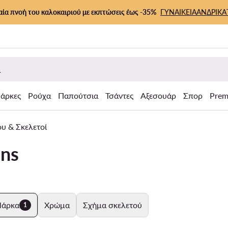
αία πνοή του καλοκαιριού με εκπτώσεις έως -35%
ΓΥΝΑΙΚΕΙΑ
ΑΝΔΡΙΚΑ
άρκες
Ρούχα
Παπούτσια
Τσάντες
Αξεσουάρ
Σπορ
Prem
ου & Σκελετοί
ans
άρκα
Χρώμα
Σχήμα σκελετού
1