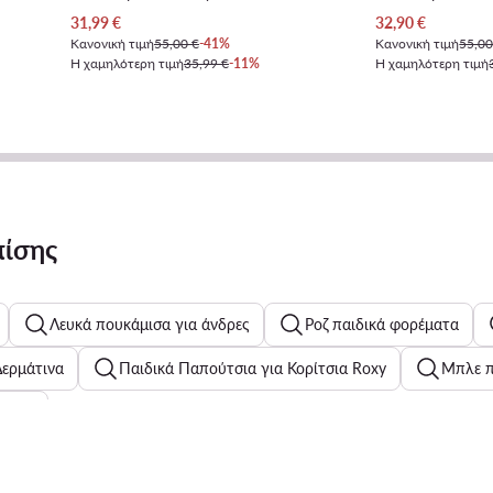
Τρέχουσα τιμή
Τρέχουσα τιμή
31,99
€
32,90
€
Κανονική τιμή
55,00 €
-41%
Κανονική τιμή
55,00
Η χαμηλότερη τιμή
35,99 €
-11%
Η χαμηλότερη τιμή
πίσης
Λευκά πουκάμισα για άνδρες
Ροζ παιδικά φορέματα
Δερμάτινα
Παιδικά Παπούτσια για Κορίτσια Roxy
Μπλε π
ιλέκο
er
Γυναικεία T - shirts Guess
Αθλητικά Φορέματα