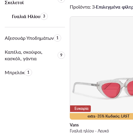
Σκελετοί
Προϊόντα: 3
·
Επιλεγμένα φίλτρ
Γυαλιά Ηλίου
Αριθμός προϊόντων:
3
Αξεσουάρ Υποδημάτων
Αριθμός προϊόντων:
1
Καπέλα, σκούφοι,
Αριθμός προϊόντων:
9
κασκόλ, γάντια
Μπρελόκ
Αριθμός προϊόντων:
1
Ευκαιρία
extra -35% Κωδικός: LAST
Vans
Γυαλιά ηλίου · Λευκό