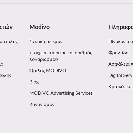
ατών
Modivo
Πληροφο
ποστολής
Σχετικά με εμάς
Πίνακας με
Στοιχεία εταιρείας και αριθμός
Φροντίδα
λογαριασμού
ας
Ασφάλεια 
Όμιλος MODIVO
τολής
Digital Serv
Blog
Κριτικές κα
MODIVO Advertising Services
Κανονισμός