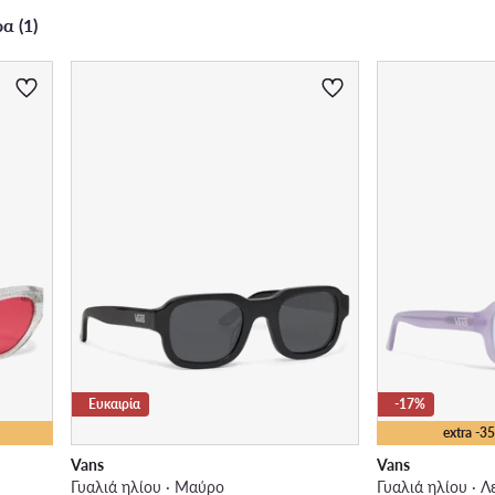
α (1)
Ευκαιρία
-17%
extra -
Vans
Vans
Γυαλιά ηλίου · Μαύρο
Γυαλιά ηλίου · Λ