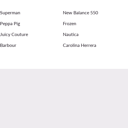
σα για άντρες
Ανδρικά αθλητικά Geox
Superman
New Balance 550
Peppa Pig
Frozen
Juicy Couture
Nautica
Barbour
Carolina Herrera