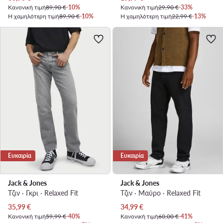
Κανονική τιμή
89,90 €
-10%
Κανονική τιμή
29,90 €
-33%
Η χαμηλότερη τιμή
89,90 €
-10%
Η χαμηλότερη τιμή
22,99 €
-13%
Ευκαιρία
Ευκαιρία
Jack & Jones
Jack & Jones
Τζιν · Γκρι · Relaxed Fit
Τζιν · Μαύρο · Relaxed Fit
Τρέχουσα τιμή
Τρέχουσα τιμή
35,99
€
34,99
€
Κανονική τιμή
59,99 €
-40%
Κανονική τιμή
60,00 €
-41%