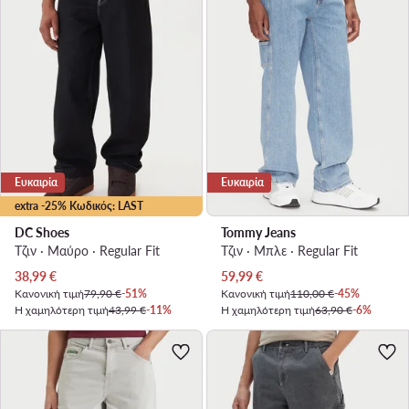
Ευκαιρία
Ευκαιρία
extra -25% Κωδικός: LAST
DC Shoes
Tommy Jeans
Τζιν · Μαύρο · Regular Fit
Τζιν · Μπλε · Regular Fit
Τρέχουσα τιμή
Τρέχουσα τιμή
38,99
€
59,99
€
Κανονική τιμή
79,90 €
-51%
Κανονική τιμή
110,00 €
-45%
Η χαμηλότερη τιμή
43,99 €
-11%
Η χαμηλότερη τιμή
63,90 €
-6%