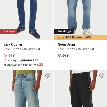
Ευκαιρία
Trending
extra -10% Κωδικός: LAST
Jack & Jones
Guess Jeans
Τζιν · Μπλε · Relaxed Fit
Τζιν · Μπλε · Relaxed Fit
Τρέχουσα τιμή
34,99
€
88,99
€
Κανονική τιμή
59,99 €
-41%
Η χαμηλότερη τιμή
35,99 €
-2%