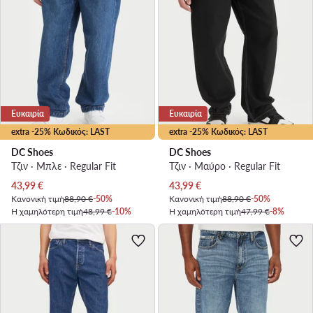
Ευκαιρία
Ευκαιρία
extra -25% Κωδικός: LAST
extra -25% Κωδικός: LAST
DC Shoes
DC Shoes
Τζιν · Μπλε · Regular Fit
Τζιν · Μαύρο · Regular Fit
Τρέχουσα τιμή
Τρέχουσα τιμή
43,99
€
43,99
€
Κανονική τιμή
88,90 €
-50%
Κανονική τιμή
88,90 €
-50%
Η χαμηλότερη τιμή
48,99 €
-10%
Η χαμηλότερη τιμή
47,99 €
-8%