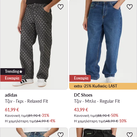
Trending
Ευκαιρία
Ευκαιρία
extra -25% Κωδικός: LAST
adidas
DC Shoes
Τζιν · Γκρι · Relaxed Fit
Τζιν · Μπλε · Regular Fit
Τρέχουσα τιμή
Τρέχουσα τιμή
61,99
€
43,99
€
Κανονική τιμή
89,90 €
-31%
Κανονική τιμή
88,90 €
-50%
Η χαμηλότερη τιμή
64,99 €
-4%
Η χαμηλότερη τιμή
48,99 €
-10%