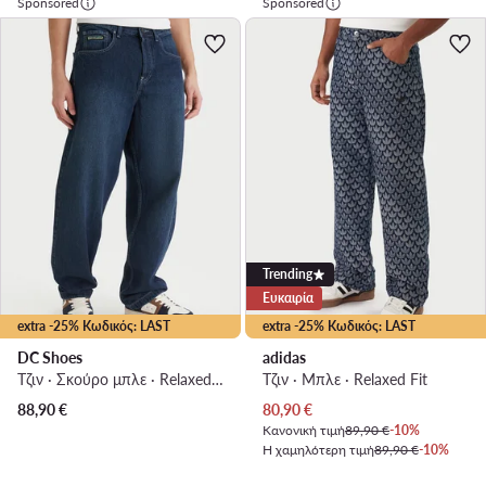
Sponsored
Sponsored
Trending
Ευκαιρία
extra -25% Κωδικός: LAST
extra -25% Κωδικός: LAST
DC Shoes
adidas
Τζιν · Σκούρο μπλε · Relaxed Fit
Τζιν · Μπλε · Relaxed Fit
Τρέχουσα τιμή
88,90
€
80,90
€
Κανονική τιμή
89,90 €
-10%
Η χαμηλότερη τιμή
89,90 €
-10%