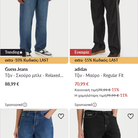
Trending
Ευκαιρία
extra -10% Κωδικός: LAST
extra -15% Κωδικός: LAST
Guess Jeans
adidas
Τζιν · Σκούρο μπλε · Relaxed Fit
Τζιν · Μαύρο · Regular Fit
Τρέχουσα τιμή
88,99
€
70,99
€
Κανονική τιμή
79,99 €
-11%
Η χαμηλότερη τιμή
79,99 €
-11%
Sponsored
Sponsored