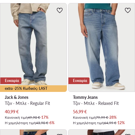
Ευκαιρία
Ευκαιρία
extra -25% Κωδικός: LAST
Jack & Jones
Tommy Jeans
Τζιν · Μπλε · Regular Fit
Τζιν · Μπλε · Relaxed Fit
Τρέχουσα τιμή
Τρέχουσα τιμή
40,99
€
56,99
€
Κανονική τιμή
49,90 €
-17%
Κανονική τιμή
79,99 €
-28%
Η χαμηλότερη τιμή
43,90 €
-6%
Η χαμηλότερη τιμή
64,99 €
-12%