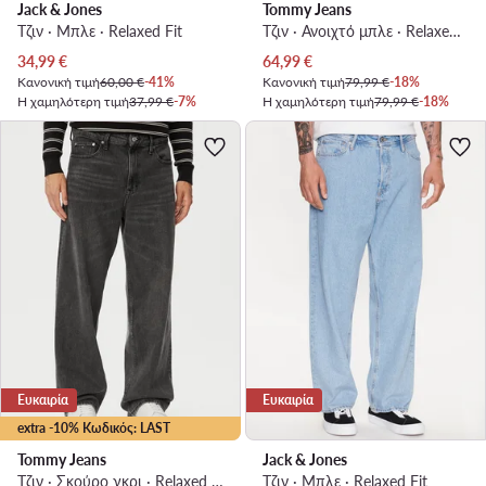
Jack & Jones
Tommy Jeans
Τζιν · Μπλε · Relaxed Fit
Τζιν · Ανοιχτό μπλε · Relaxed Fit
Τρέχουσα τιμή
Τρέχουσα τιμή
34,99
€
64,99
€
Κανονική τιμή
60,00 €
-41%
Κανονική τιμή
79,99 €
-18%
Η χαμηλότερη τιμή
37,99 €
-7%
Η χαμηλότερη τιμή
79,99 €
-18%
Ευκαιρία
Ευκαιρία
extra -10% Κωδικός: LAST
Tommy Jeans
Jack & Jones
Τζιν · Σκούρο γκρι · Relaxed Fit
Τζιν · Μπλε · Relaxed Fit