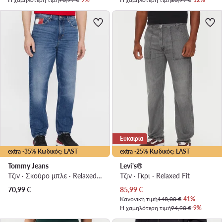
Ευκαιρία
extra -35% Κωδικός: LAST
extra -25% Κωδικός: LAST
Tommy Jeans
Levi's®
Τζιν · Σκούρο μπλε · Relaxed Fit
Τζιν · Γκρι · Relaxed Fit
Τρέχουσα τιμή
70,99
€
85,99
€
Κανονική τιμή
148,00 €
-41%
Η χαμηλότερη τιμή
94,90 €
-9%