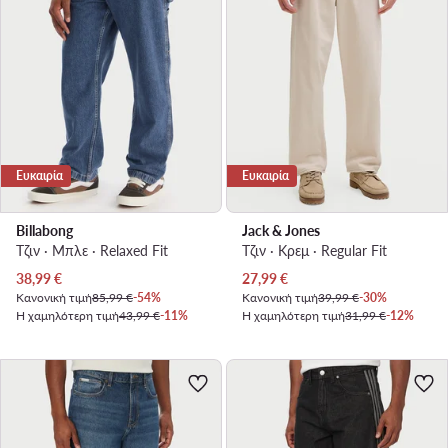
Ευκαιρία
Ευκαιρία
Billabong
Jack & Jones
Τζιν · Μπλε · Relaxed Fit
Τζιν · Κρεμ · Regular Fit
Τρέχουσα τιμή
Τρέχουσα τιμή
38,99
€
27,99
€
Κανονική τιμή
85,99 €
-54%
Κανονική τιμή
39,99 €
-30%
Η χαμηλότερη τιμή
43,99 €
-11%
Η χαμηλότερη τιμή
31,99 €
-12%