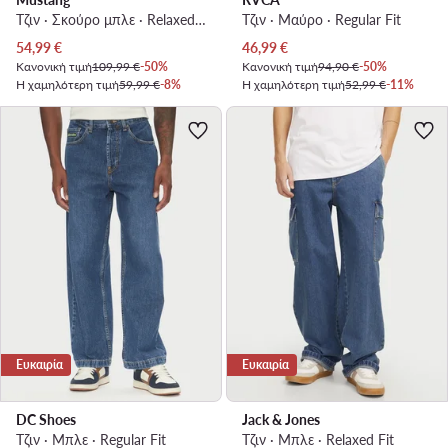
Τζιν · Σκούρο μπλε · Relaxed Fit
Τζιν · Μαύρο · Regular Fit
Τρέχουσα τιμή
Τρέχουσα τιμή
54,99
€
46,99
€
Κανονική τιμή
109,99 €
-50%
Κανονική τιμή
94,90 €
-50%
Η χαμηλότερη τιμή
59,99 €
-8%
Η χαμηλότερη τιμή
52,99 €
-11%
Ευκαιρία
Ευκαιρία
DC Shoes
Jack & Jones
Τζιν · Μπλε · Regular Fit
Τζιν · Μπλε · Relaxed Fit