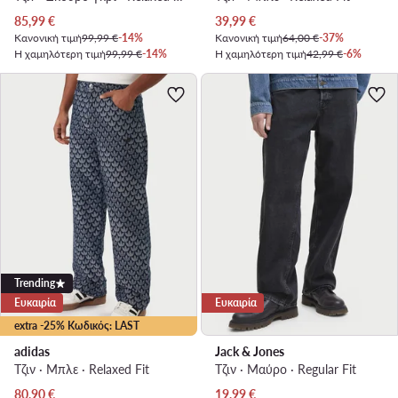
Τρέχουσα τιμή
Τρέχουσα τιμή
85,99
€
39,99
€
Κανονική τιμή
99,99 €
-14%
Κανονική τιμή
64,00 €
-37%
Η χαμηλότερη τιμή
99,99 €
-14%
Η χαμηλότερη τιμή
42,99 €
-6%
Trending
Ευκαιρία
Ευκαιρία
extra -25% Κωδικός: LAST
adidas
Jack & Jones
Τζιν · Μπλε · Relaxed Fit
Τζιν · Μαύρο · Regular Fit
Τρέχουσα τιμή
Τρέχουσα τιμή
80,90
€
19,99
€