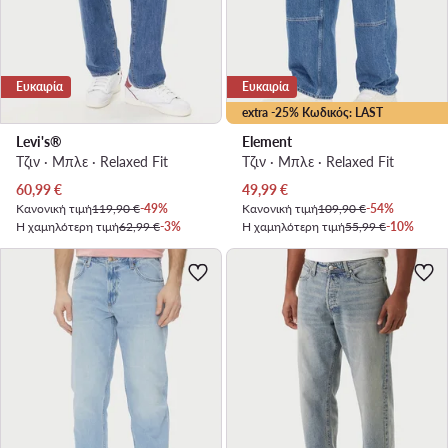
Ευκαιρία
Ευκαιρία
extra -25% Κωδικός: LAST
Levi's®
Element
Τζιν · Μπλε · Relaxed Fit
Τζιν · Μπλε · Relaxed Fit
Τρέχουσα τιμή
Τρέχουσα τιμή
60,99
€
49,99
€
Κανονική τιμή
119,90 €
-49%
Κανονική τιμή
109,90 €
-54%
Η χαμηλότερη τιμή
62,99 €
-3%
Η χαμηλότερη τιμή
55,99 €
-10%