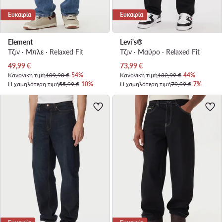
Ευκαιρία
Ευκαιρία
Element
Levi's®
Τζιν · Μπλε · Relaxed Fit
Τζιν · Μαύρο · Relaxed Fit
Τρέχουσα τιμή
Τρέχουσα τιμή
49,99
€
73,99
€
Κανονική τιμή
109,90 €
-54%
Κανονική τιμή
132,99 €
-44%
Η χαμηλότερη τιμή
55,99 €
-10%
Η χαμηλότερη τιμή
79,99 €
-7%