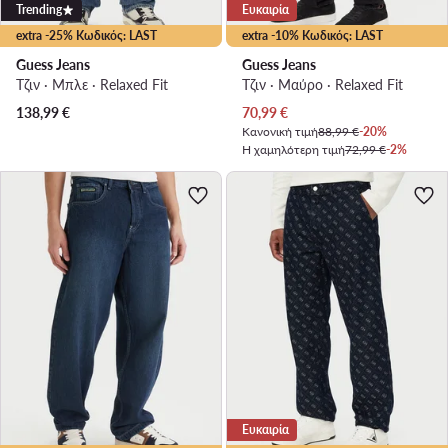
Trending
Ευκαιρία
extra -25% Κωδικός: LAST
extra -10% Κωδικός: LAST
Guess Jeans
Guess Jeans
Τζιν · Μπλε · Relaxed Fit
Τζιν · Μαύρο · Relaxed Fit
Τρέχουσα τιμή
138,99
€
70,99
€
Κανονική τιμή
88,99 €
-20%
Η χαμηλότερη τιμή
72,99 €
-2%
Ευκαιρία