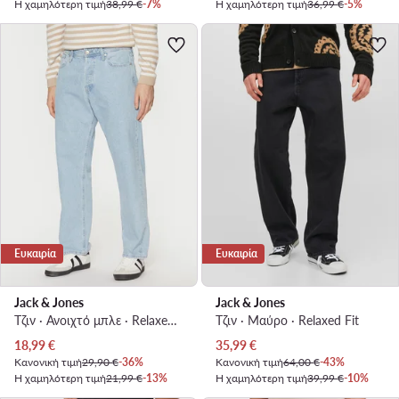
Η χαμηλότερη τιμή
38,99 €
-7%
Η χαμηλότερη τιμή
36,99 €
-5%
Ευκαιρία
Ευκαιρία
Jack & Jones
Jack & Jones
Τζιν · Ανοιχτό μπλε · Relaxed Fit
Τζιν · Μαύρο · Relaxed Fit
Τρέχουσα τιμή
Τρέχουσα τιμή
18,99
€
35,99
€
Κανονική τιμή
29,90 €
-36%
Κανονική τιμή
64,00 €
-43%
Η χαμηλότερη τιμή
21,99 €
-13%
Η χαμηλότερη τιμή
39,99 €
-10%