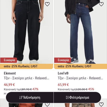
Ευκαιρία
Ευκαιρία
extra -25% Κωδικός: LAST
extra -25% Κωδικός: LAST
Element
Levi's®
Τζιν · Σκούρο μπλε · Relaxed Fit
Τζιν · Σκούρο μπλε · Relaxed Fit
Τρέχουσα τιμή
Τρέχουσα τιμή
46,99
€
65,99
€
Κανονική τιμή
89,90 €
-47%
Κανονική τιμή
120,00 €
-45%
Η χαμηλότερη τιμή
51,99 €
-9%
Η χαμηλότερη τιμή
70,99 €
-7%
Ταξινόμηση
Φιλτράρισμα