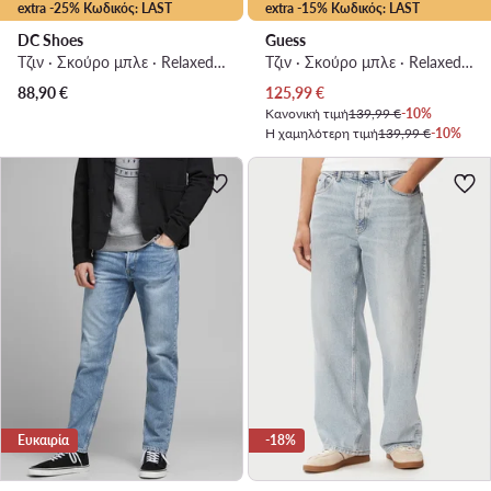
extra -25% Κωδικός: LAST
extra -15% Κωδικός: LAST
DC Shoes
Guess
Τζιν · Σκούρο μπλε · Relaxed Fit
Τζιν · Σκούρο μπλε · Relaxed Fit
Τρέχουσα τιμή
88,90
€
125,99
€
Κανονική τιμή
139,99 €
-10%
Η χαμηλότερη τιμή
139,99 €
-10%
Ευκαιρία
-18%