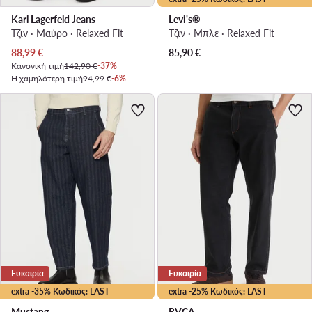
Karl Lagerfeld Jeans
Levi's®
Τζιν · Μαύρο · Relaxed Fit
Τζιν · Μπλε · Relaxed Fit
Τρέχουσα τιμή
88,99
€
85,90
€
Κανονική τιμή
142,90 €
-37%
Η χαμηλότερη τιμή
94,99 €
-6%
Ευκαιρία
Ευκαιρία
extra -35% Κωδικός: LAST
extra -25% Κωδικός: LAST
Mustang
RVCA