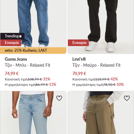
Trending
Ευκαιρία
Ευκαιρία
extra -25% Κωδικός: LAST
Guess Jeans
Levi's®
Τζιν · Μπλε · Relaxed Fit
Τζιν · Μαύρο · Relaxed Fit
Τρέχουσα τιμή
Τρέχουσα τιμή
74,99
€
70,99
€
Κανονική τιμή
108,99 €
-31%
Κανονική τιμή
123,99 €
-42%
Η χαμηλότερη τιμή
86,99 €
-13%
Η χαμηλότερη τιμή
78,90 €
-10%