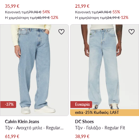
Τρέχουσα τιμή
Τρέχουσα τιμή
35,99
€
21,99
€
Κανονική τιμή
79,90 €
-54%
Κανονική τιμή
49,90 €
-55%
Η χαμηλότερη τιμή
40,99 €
-12%
Η χαμηλότερη τιμή
24,99 €
-12%
-37%
Ευκαιρία
extra -25% Κωδικός: LAST
Calvin Klein Jeans
DC Shoes
Τζιν · Ανοιχτό μπλε · Regular Fit
Τζιν · Γαλάζιο · Regular Fit
Τρέχουσα τιμή
Τρέχουσα τιμή
61,99
€
38,99
€