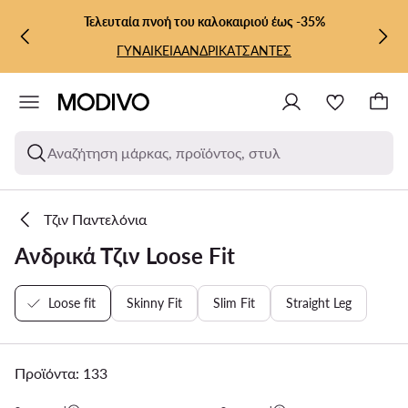
ΜΕΤΆΒΑΣΗ ΣΤΟ ΚΎΡΙΟ ΠΕΡΙΕΧΌΜΕΝΟ
ΜΕΤΆΒΑΣΗ ΣΤΗΝ ΑΝΑΖΉΤΗΣΗ
Τελευταία πνοή του καλοκαιριού έως -35%
ΓΥΝΑΙΚΕΙΑ
ΑΝΔΡΙΚΑ
ΤΣΑΝΤΕΣ
Αναζήτηση μάρκας, προϊόντος, στυλ
Τζιν Παντελόνια
Ανδρικά Τζιν Loose Fit
Loose fit
Skinny Fit
Slim Fit
Straight Leg
Προϊόντα: 133