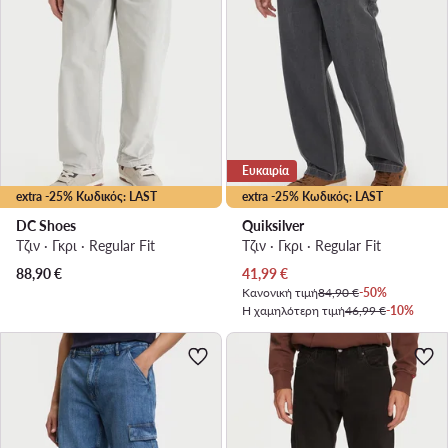
Ευκαιρία
extra -25% Κωδικός: LAST
extra -25% Κωδικός: LAST
DC Shoes
Quiksilver
Τζιν · Γκρι · Regular Fit
Τζιν · Γκρι · Regular Fit
Τρέχουσα τιμή
88,90
€
41,99
€
Κανονική τιμή
84,90 €
-50%
Η χαμηλότερη τιμή
46,99 €
-10%