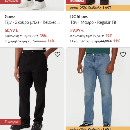
Ευκαιρία
Ευκαιρία
extra -25% Κωδικός: LAST
Guess
DC Shoes
Τζιν · Σκούρο μπλε · Relaxed Fit
Τζιν · Μαύρο · Regular Fit
Τρέχουσα τιμή
Τρέχουσα τιμή
60,99
€
39,99
€
Κανονική τιμή
98,99 €
-38%
Κανονική τιμή
79,90 €
-49%
Η χαμηλότερη τιμή
70,99 €
-14%
Η χαμηλότερη τιμή
44,99 €
-11%
Ευκαιρία
extra -25% Κωδικός: LAST