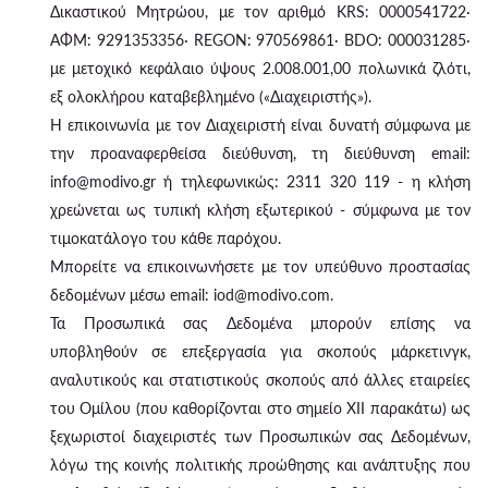
Δικαστικού Μητρώου, με τον αριθμό KRS: 0000541722·
ΑΦΜ: 9291353356· REGON: 970569861· BDO: 000031285·
με μετοχικό κεφάλαιο ύψους 2.008.001,00 πολωνικά ζλότι,
εξ ολοκλήρου καταβεβλημένο («Διαχειριστής»).
Η επικοινωνία με τον Διαχειριστή είναι δυνατή σύμφωνα με
την προαναφερθείσα διεύθυνση, τη διεύθυνση email:
info@modivo.gr ή τηλεφωνικώς: 2311 320 119 - η κλήση
χρεώνεται ως τυπική κλήση εξωτερικού - σύμφωνα με τον
τιμοκατάλογο του κάθε παρόχου.
Μπορείτε να επικοινωνήσετε με τον υπεύθυνο προστασίας
δεδομένων μέσω email: iod@modivo.com.
Τα Προσωπικά σας Δεδομένα μπορούν επίσης να
υποβληθούν σε επεξεργασία για σκοπούς μάρκετινγκ,
αναλυτικούς και στατιστικούς σκοπούς από άλλες εταιρείες
του Ομίλου (που καθορίζονται στο σημείο XII παρακάτω) ως
ξεχωριστοί διαχειριστές των Προσωπικών σας Δεδομένων,
λόγω της κοινής πολιτικής προώθησης και ανάπτυξης που