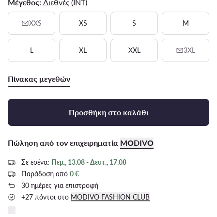
Μέγεθος:
Διεθνές (INT)
XXS
XS
S
M
L
XL
XXL
3XL
Πίνακας μεγεθών
Προσθήκη στο καλάθι
Πώληση από τον επιχειρηματία
MODIVO
Σε εσένα:
Πεμ., 13.08 - Δευτ., 17.08
Παράδοση από
0 €
30 ημέρες για επιστροφή
+27 πόντοι στο
MODIVO FASHION CLUB