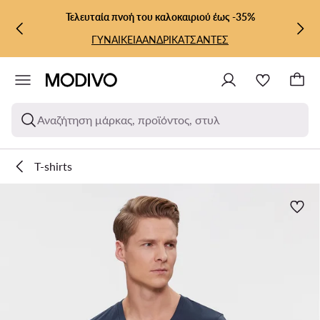
ΜΕΤΆΒΑΣΗ ΣΤΟ ΚΎΡΙΟ ΠΕΡΙΕΧΌΜΕΝΟ
ΜΕΤΆΒΑΣΗ ΣΤΗΝ ΑΝΑΖΉΤΗΣΗ
Τελευταία πνοή του καλοκαιριού έως -35%
ΓΥΝΑΙΚΕΙΑ
ΑΝΔΡΙΚΑ
ΤΣΑΝΤΕΣ
Αναζήτηση μάρκας, προϊόντος, στυλ
T-shirts