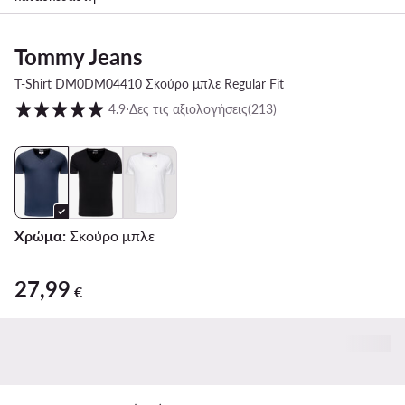
Tommy Jeans
T-Shirt DM0DM04410 Σκούρο μπλε Regular Fit
Βαθμολογία πελατών σε κλίμακα 1 έως 5
4.9
⋅
Δες τις αξιολογήσεις
(213)
Χρώμα:
Σκούρο μπλε
27,99
27,99 €
€