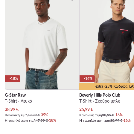
-18%
-16%
extra -25% Κωδικός: LA
G-Star Raw
Beverly Hills Polo Club
T-Shirt · Λευκό
T-Shirt · Σκούρο μπλε
Τρέχουσα τιμή
Τρέχουσα τιμή
38,99
€
25,99
€
Κανονική τιμή
59,99 €
-35%
Κανονική τιμή
30,99 €
-16%
Η χαμηλότερη τιμή
47,99 €
-18%
Η χαμηλότερη τιμή
30,99 €
-16%