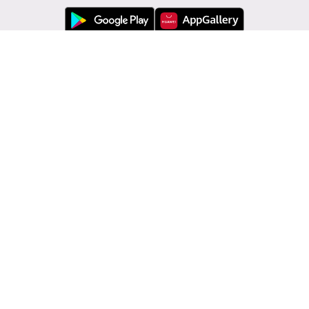
Εξυπηρέτηση πελατών
Modivo
Πληροφορίες
Αλλαγή χώρας: Ελλάδα (GR)