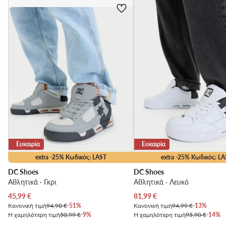
Ευκαιρία
Ευκαιρία
extra -25% Κωδικός: LAST
extra -25% Κωδικός: LA
DC Shoes
DC Shoes
Αθλητικά · Γκρι
Αθλητικά · Λευκό
Τρέχουσα τιμή
Τρέχουσα τιμή
45,99
€
81,99
€
Κανονική τιμή
94,90 €
-51%
Κανονική τιμή
94,99 €
-13%
Η χαμηλότερη τιμή
50,99 €
-9%
Η χαμηλότερη τιμή
95,90 €
-14%