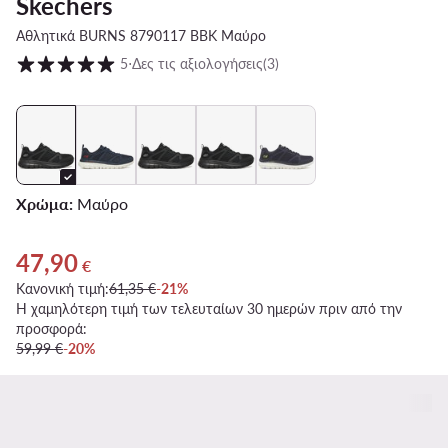
Skechers
Αθλητικά BURNS 8790117 BBK Μαύρο
Βαθμολογία πελατών σε κλίμακα 1 έως 5
5
⋅
Δες τις αξιολογήσεις
(3)
Χρώμα:
Μαύρο
47,90
Τρέχουσα τιμή 47,90 €
€
Κανονική τιμή:
61,35 €
-21%
Η χαμηλότερη τιμή των τελευταίων 30 ημερών πριν από την
προσφορά:
59,99 €
-20%