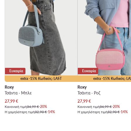
Ευκαιρία
Ευκαιρία
extra -15% Κωδικός: LAST
extra -15% Κωδικός: LA
Roxy
Roxy
Τσάντα · Μπλε
Τσάντα · Ροζ
Τρέχουσα τιμή
Τρέχουσα τιμή
27,99
€
27,99
€
Κανονική τιμή
34,99 €
-20%
Κανονική τιμή
34,99 €
-20%
Η χαμηλότερη τιμή
32,90 €
-14%
Η χαμηλότερη τιμή
32,90 €
-14%