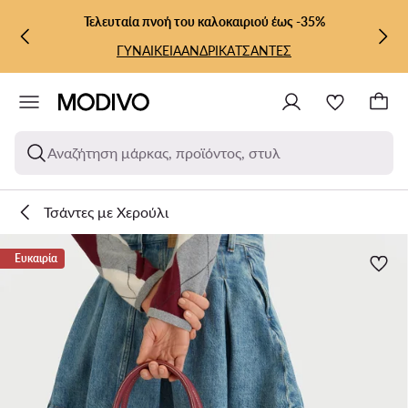
ΜΕΤΆΒΑΣΗ ΣΤΟ ΚΎΡΙΟ ΠΕΡΙΕΧΌΜΕΝΟ
ΜΕΤΆΒΑΣΗ ΣΤΗΝ ΑΝΑΖΉΤΗΣΗ
Τελευταία πνοή του καλοκαιριού έως -35%
ΓΥΝΑΙΚΕΙΑ
ΑΝΔΡΙΚΑ
ΤΣΑΝΤΕΣ
Αναζήτηση μάρκας, προϊόντος, στυλ
Τσάντες με Χερούλι
Ευκαιρία