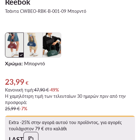
Reebok
Τσάντα CWBEO-RBK-B-001-09 Μπορντό
Χρώμα:
Μπορντό
23,99
Τρέχουσα τιμή 23,99 €
€
Κανονική τιμή:
47,90 €
-49%
Η χαμηλότερη τιμή των τελευταίων 30 ημερών πριν από την
προσφορά:
25,99 €
-7%
Extra -25% στην αγορά αυτού του προϊόντος, για αγορές
τουλάχιστον 79 € στο καλάθι
LAST