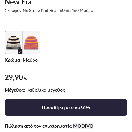
New Era
Σκούφος Ne Stripe Knit Bean 60565460 Μαύρο
Χρώμα:
Μαύρο
29,90
29,90 €
€
Μέγεθος:
Καθολικό μέγεθος
Προσθήκη στο καλάθι
Πώληση από τον επιχειρηματία
MODIVO