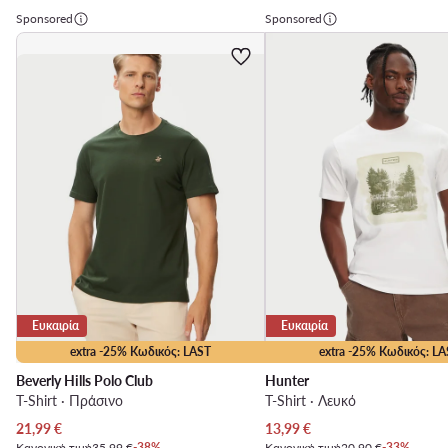
Sponsored
Sponsored
Ευκαιρία
Ευκαιρία
extra -25% Κωδικός: LAST
extra -25% Κωδικός: LA
Beverly Hills Polo Club
Hunter
T-Shirt · Πράσινο
T-Shirt · Λευκό
Τρέχουσα τιμή
Τρέχουσα τιμή
21,99
€
13,99
€
Κανονική τιμή
35,99 €
-38%
Κανονική τιμή
20,90 €
-33%