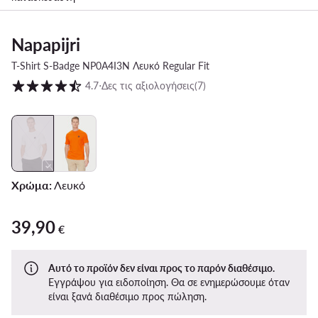
Napapijri
T-Shirt S-Badge NP0A4I3N Λευκό Regular Fit
Βαθμολογία πελατών σε κλίμακα 1 έως 5
4.7
⋅
Δες τις αξιολογήσεις
(7)
Χρώμα:
Λευκό
39,90
39,90 €
€
Αυτό το προϊόν δεν είναι προς το παρόν διαθέσιμο.
Εγγράψου για ειδοποίηση. Θα σε ενημερώσουμε όταν
είναι ξανά διαθέσιμο προς πώληση.