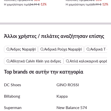
Η χαμηλότερη τιμή
24,99 €
-12%
Η χαμηλότερη τιμή
15,99 €
-12%
Άλλοι χρήστες / πελάτες αναζήτησαν επίσης
Άνδρες Napapijri
Ανδρικά Ρούχα Napapijri
Ανδρικά T - s
Αθλητικά Calvin Klein για άνδρες
Απλά καλοκαιρινά φορέμ
Top brands σε αυτήν την κατηγορία
DC Shoes
GINO ROSSI
Billabong
Kappa
Superman
New Balance 574