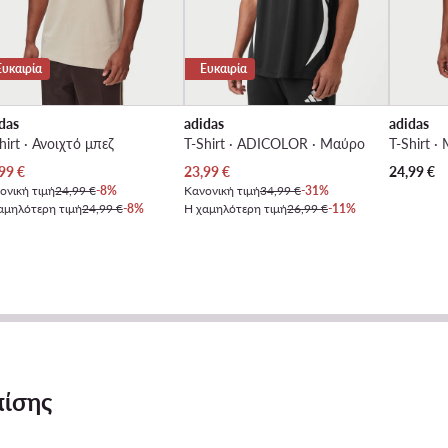
Ευκαιρία
Ευκαιρία
das
adidas
adidas
hirt · Ανοιχτό μπεζ
T-Shirt · ADICOLOR · Μαύρο
T-Shirt 
χουσα τιμή
Τρέχουσα τιμή
99
€
23,99
€
24,99
€
ονική τιμή
24,99 €
-8%
Κανονική τιμή
34,99 €
-31%
αμηλότερη τιμή
24,99 €
-8%
Η χαμηλότερη τιμή
26,99 €
-11%
πίσης