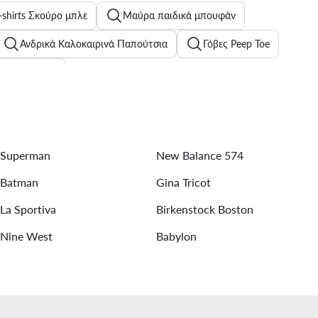
-shirts Σκούρο μπλε
Μαύρα παιδικά μπουφάν
Ανδρικά Καλοκαιρινά Παπούτσια
Γόβες Peep Toe
lls Polo Club
SHAQ
Ανδρικά Παπούτσια Aeronautica Militare
mmy Hilfiger Γυναικεία
Γυναικεία λινά παντελόνια
Superman
New Balance 574
irts Pepe Jeans
Batman
Gina Tricot
La Sportiva
Birkenstock Boston
Nine West
Babylon