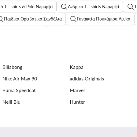
ά T - shirts & Polo Napapijri
Ανδρικά T - shirts Napapijri
T
Παιδικά Ορειβατικά Σανδάλια
Γυναικεία Πουκάμισα Λευκά
 Balance για κορίτσια
Παιδικά Παπούτσια για Αγόρια Beverly Hi
δρες
Απλά καλοκαιρινά φορέματα
Παιδικά Παπούτσια 
ό Δύο Τεμαχίων
Πέδιλα Geox για γυναίκες
Πορτοφόλια To
Billabong
Kappa
Γυναικεία μάλλινα και κασμιρένια παλτό
Γυναικεία T - sh
Nike Air Max 90
adidas Originals
Puma Speedcat
Marvel
Nelli Blu
Hunter