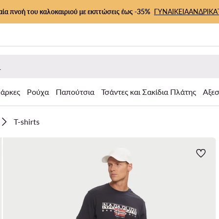
αία πνοή του καλοκαιριού με εκπτώσεις έως -35%
ΓΥΝΑΙΚΕΙΑ
ΑΝΔΡΙΚΑ
άρκες
Ρούχα
Παπούτσια
Τσάντες και Σακίδια Πλάτης
Αξε
T-shirts