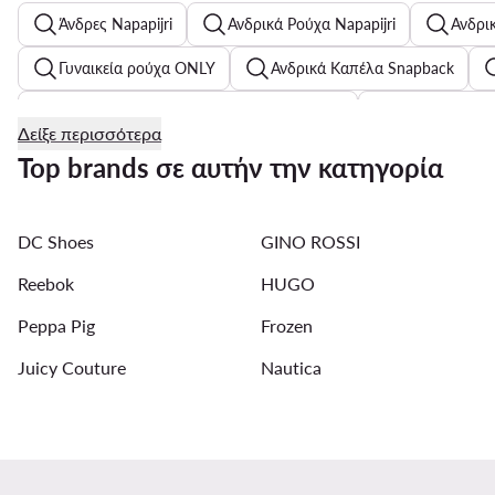
Άνδρες Napapijri
Ανδρικά Ρούχα Napapijri
Ανδρικ
Γυναικεία ρούχα ONLY
Ανδρικά Καπέλα Snapback
Μπλουζάκια Tommy Hilfiger για γυναίκες
Αθλητικά New
Δείξε περισσότερα
Μπλε γυναικεία μπουφάν
Αθλητικά Calvin Klein για άν
Top brands σε αυτήν την κατηγορία
Ανδρικά μπασκετικά παπούτσια Adidas
Γυναικεία Μαγι
DC Shoes
GINO ROSSI
Μαύρα παιδικά ρούχα
Μπουφάν Desigual για γυναίκες
Reebok
HUGO
Peppa Pig
Frozen
Juicy Couture
Nautica