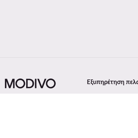
Εξυπηρέτηση πελ
Μέθοδοι και κόστος α
Επιστροφές
Κατάσταση παραγγελί
Αλλαγή χώρας: Ελλάδα (GR)
Παρακολούθηση αποσ