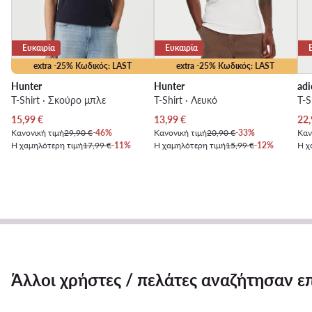
Ευκαιρία
Ευκαιρία
extra -25% Κωδικός: LAST
extra -25% Κωδικός: LAST
Hunter
Hunter
adi
T-Shirt · Σκούρο μπλε
T-Shirt · Λευκό
T-S
Τρέχουσα τιμή
Τρέχουσα τιμή
Τρέ
15,99
€
13,99
€
22,
Κανονική τιμή
29,90 €
-46%
Κανονική τιμή
20,90 €
-33%
Καν
Η χαμηλότερη τιμή
17,99 €
-11%
Η χαμηλότερη τιμή
15,99 €
-12%
Η χ
Άλλοι χρήστες / πελάτες αναζήτησαν ε