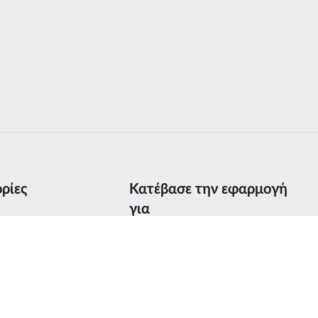
ρίες
Κατέβασε την εφαρμογή
για
γεθών
προϊόντων
ices Act (DSA)