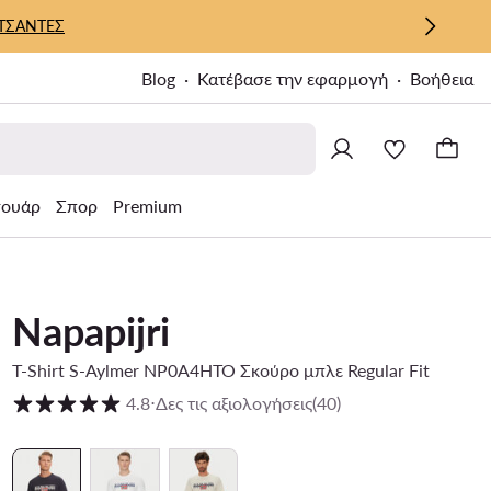
ΤΣΑΝΤΕΣ
Blog
Κατέβασε την εφαρμογή
Βοήθεια
σουάρ
Σπορ
Premium
Napapijri
T-Shirt S-Aylmer NP0A4HTO Σκούρο μπλε Regular Fit
Βαθμολογία πελατών σε κλίμακα 1 έως 5
4.8
⋅
Δες τις αξιολογήσεις
(40)