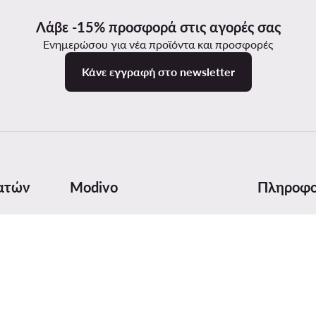
Λάβε -15% προσφορά στις αγορές σας
Ενημερώσου για νέα προϊόντα και προσφορές
Κάνε εγγραφή στο newsletter
ατών
Modivo
Πληροφο
ποστολής
Σχετικά με εμάς
Πίνακας με
Στοιχεία εταιρείας και αριθμός
Φροντίδα
λογαριασμού
ας
Ασφάλεια 
Όμιλος MODIVO
τολής
Digital Serv