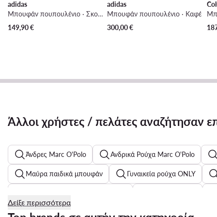
adidas
adidas
Co
Μπουφάν πουπουλένιο · Σκούρο μπλε
Μπουφάν πουπουλένιο · Καφέ
149,90
€
300,00
€
18
Άλλοι χρήστες / πελάτες αναζήτησαν ε
Άνδρες Marc O'Polo
Ανδρικά Ρούχα Marc O'Polo
Μαύρα παιδικά μπουφάν
Γυναικεία ρούχα ONLY
Ανδρικά Καλοκαιρινά Παπούτσια
Γόβες Peep Toe
Δείξε περισσότερα
Παιδικά Παπούτσια για Αγόρια Beverly Hills Polo Club