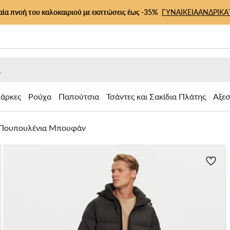
αία πνοή του καλοκαιριού με εκπτώσεις έως -35%
ΓΥΝΑΙΚΕΙΑ
ΑΝΔΡΙΚΑ
άρκες
Ρούχα
Παπούτσια
Τσάντες και Σακίδια Πλάτης
Αξε
Πουπουλένια Μπουφάν