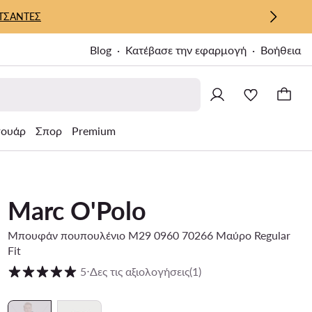
ΤΣΑΝΤΕΣ
Blog
Κατέβασε την εφαρμογή
Βοήθεια
σουάρ
Σπορ
Premium
Marc O'Polo
Μπουφάν πουπουλένιο M29 0960 70266 Μαύρο Regular
Fit
Βαθμολογία πελατών σε κλίμακα 1 έως 5
5
⋅
Δες τις αξιολογήσεις
(1)