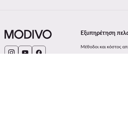
Εξυπηρέτηση πελ
Μέθοδοι και κόστος α
Επιστροφές
Κατάσταση παραγγελί
Αλλαγή χώρας: Ελλάδα (GR)
Παρακολούθηση αποσ
Μέθοδοι πληρωμής
Παράπονα
Κέντρο βοήθειας
Επικοινωνία