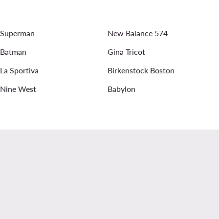
SHAQ
Ανδρικά Παπούτσια Aeronautica Militare
Superman
New Balance 574
mmy Hilfiger Γυναικεία
Γυναικεία λινά παντελόνια
Batman
Gina Tricot
irts Pepe Jeans
La Sportiva
Birkenstock Boston
Nine West
Babylon