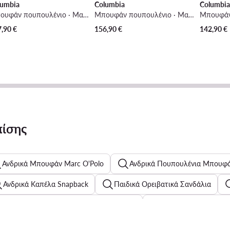
lumbia
Columbia
Columbi
Μπουφάν πουπουλένιο · Μαύρο
Μπουφάν πουπουλένιο · Μαύρο
7,90
€
156,90
€
142,90
€
πίσης
Ανδρικά Μπουφάν Marc O'Polo
Ανδρικά Πουπουλένια Μπουφά
Ανδρικά Καπέλα Snapback
Παιδικά Ορειβατικά Σανδάλια
Μπλουζάκια Tommy Hilfiger για γυναίκες
Αθλητικά New Balanc