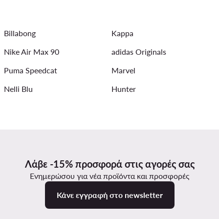
δρες
Απλά καλοκαιρινά φορέματα
Παιδικά Παπούτσια 
Billabong
Kappa
ό Δύο Τεμαχίων
Πέδιλα Geox για γυναίκες
Πορτοφόλια To
Nike Air Max 90
adidas Originals
Γυναικεία μάλλινα και κασμιρένια παλτό
Γυναικεία T - sh
Puma Speedcat
Marvel
Nelli Blu
Hunter
Λάβε -15% προσφορά στις αγορές σας
Ενημερώσου για νέα προϊόντα και προσφορές
Κάνε εγγραφή στο newsletter