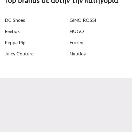
Top brands σε αυτήν την κατηγορία
Μπλε γυναικεία μπουφάν
Αθλητικά Calvin Klein για άν
DC Shoes
GINO ROSSI
Ανδρικά μπασκετικά παπούτσια Adidas
Γυναικεία Μαγι
Reebok
HUGO
Μαύρα παιδικά ρούχα
Μπουφάν Desigual για γυναίκες
Peppa Pig
Frozen
Juicy Couture
Nautica