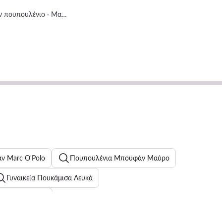
a
Μπουφάν πουπουλένιο · Μαύρο
ν Marc O'Polo
Πουπουλένια Μπουφάν Μαύρο
Γυναικεία Πουκάμισα Λευκά
e για κορίτσια