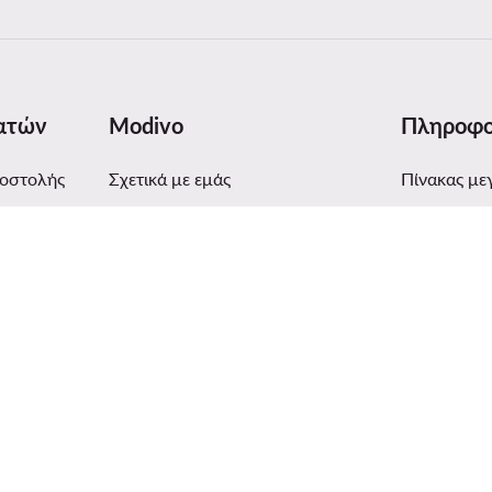
ατών
Modivo
Πληροφο
ποστολής
Σχετικά με εμάς
Πίνακας με
Στοιχεία εταιρείας και αριθμός
Φροντίδα
λογαριασμού
ας
Ασφάλεια 
Όμιλος MODIVO
τολής
Digital Serv
Blog
Κριτικές κα
MODIVO Advertising Services
Κανονισμός