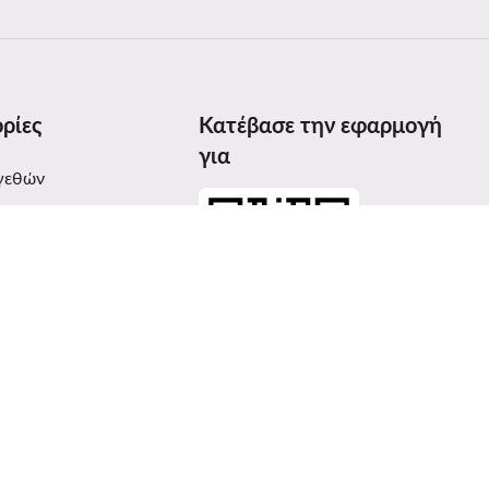
ρίες
Κατέβασε την εφαρμογή
για
γεθών
προϊόντων
ices Act (DSA)
ι βραβεία