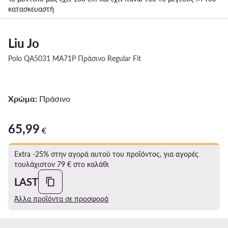
κατασκευαστή
Liu Jo
Polo QA5031 MA71P Πράσινο Regular Fit
Χρώμα:
Πράσινο
65,99
65,99 €
€
Extra -25% στην αγορά αυτού του προϊόντος, για αγορές
τουλάχιστον 79 € στο καλάθι
LAST
Άλλα προϊόντα σε προσφορά