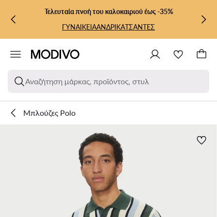
ΜΕΤΆΒΑΣΗ ΣΤΟ ΚΎΡΙΟ ΠΕΡΙΕΧΌΜΕΝΟ
ΜΕΤΆΒΑΣΗ ΣΤΗΝ ΑΝΑΖΉΤΗΣΗ
Τελευταία πνοή του καλοκαιριού έως -35%
ΓΥΝΑΙΚΕΙΑ
ΑΝΔΡΙΚΑ
ΤΣΑΝΤΕΣ
Αναζήτηση μάρκας, προϊόντος, στυλ
Μπλούζες Polo