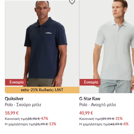
Ευκαιρία
Ευκαιρία
extra -25% Κωδικός: LAST
Quiksilver
G-Star Raw
Polo · Σκούρο μπλε
Polo · Ανοιχτό μπλε
Τρέχουσα τιμή
Τρέχουσα τιμή
18,99
€
40,99
€
Κανονική τιμή
35,90 €
-47%
Κανονική τιμή
59,99 €
-31%
Η χαμηλότερη τιμή
21,99 €
-13%
Η χαμηλότερη τιμή
43,99 €
-6%