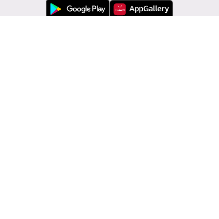
Εξυπηρέτηση πελατών
Modivo
Πληροφορίες
Αλλαγή χώρας: Ελλάδα (GR)