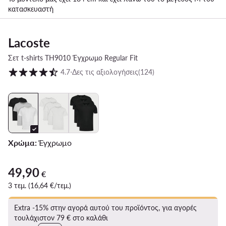
κατασκευαστή
Lacoste
Σετ t-shirts TH9010 Έγχρωμο Regular Fit
Βαθμολογία πελατών σε κλίμακα 1 έως 5
4.7
⋅
Δες τις αξιολογήσεις
(124)
Χρώμα:
Έγχρωμο
49,90
49,90 €
€
3 τεμ. (16,64 €/τεμ.)
Extra -15% στην αγορά αυτού του προϊόντος, για αγορές
τουλάχιστον 79 € στο καλάθι