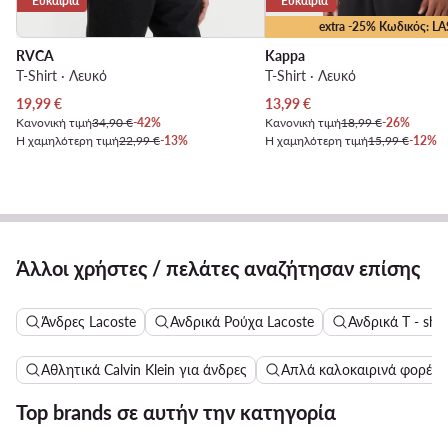
Ευκαιρία
Ευκαιρία
extra -25% Κωδικός: LA
RVCA
Kappa
T-Shirt · Λευκό
T-Shirt · Λευκό
Τρέχουσα τιμή
Τρέχουσα τιμή
19,99
€
13,99
€
Κανονική τιμή
34,90 €
-42%
Κανονική τιμή
18,99 €
-26%
Η χαμηλότερη τιμή
22,99 €
-13%
Η χαμηλότερη τιμή
15,99 €
-12%
Άλλοι χρήστες / πελάτες αναζήτησαν επίσης
Άνδρες Lacoste
Ανδρικά Ρούχα Lacoste
Ανδρικά T - shir
Αθλητικά Calvin Klein για άνδρες
Απλά καλοκαιρινά φορέμ
Top brands σε αυτήν την κατηγορία