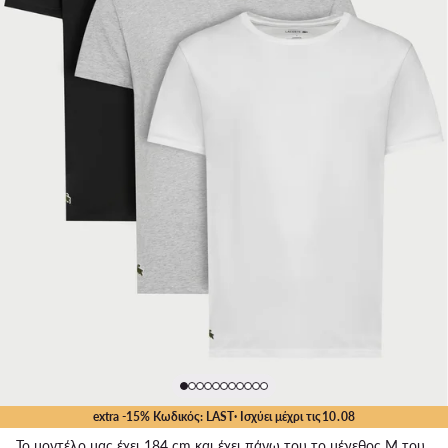
extra -15% Κωδικός: LAST
· Ισχύει μέχρι τις
10
.
08
Το μοντέλο μας έχει 184 cm και έχει πάνω του το μέγεθος M του