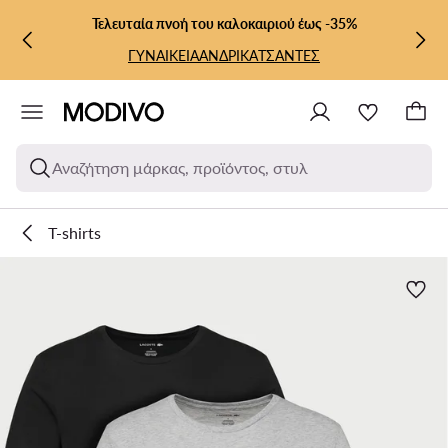
ΜΕΤΆΒΑΣΗ ΣΤΟ ΚΎΡΙΟ ΠΕΡΙΕΧΌΜΕΝΟ
ΜΕΤΆΒΑΣΗ ΣΤΗΝ ΑΝΑΖΉΤΗΣΗ
Τελευταία πνοή του καλοκαιριού έως -35%
ΓΥΝΑΙΚΕΙΑ
ΑΝΔΡΙΚΑ
ΤΣΑΝΤΕΣ
Αναζήτηση μάρκας, προϊόντος, στυλ
T-shirts