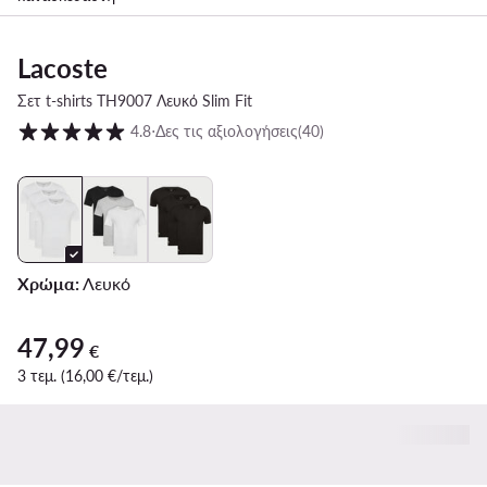
Lacoste
Σετ t-shirts TH9007 Λευκό Slim Fit
Βαθμολογία πελατών σε κλίμακα 1 έως 5
4.8
⋅
Δες τις αξιολογήσεις
(40)
Χρώμα:
Λευκό
47,99
47,99 €
€
3 τεμ. (16,00 €/τεμ.)