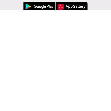
Εξυπηρέτηση πελατών
Modivo
Πληροφορίες
Αλλαγή χώρας: Ελλάδα (GR)