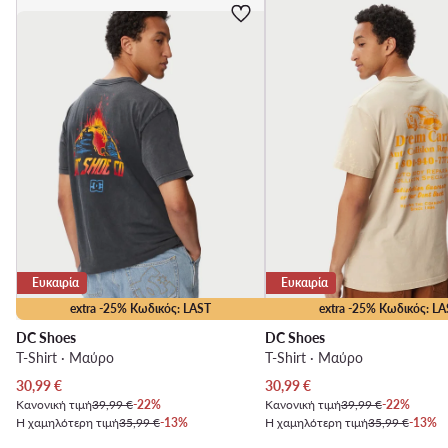
Ευκαιρία
Ευκαιρία
extra -25% Κωδικός: LAST
extra -25% Κωδικός: LA
DC Shoes
DC Shoes
T-Shirt · Μαύρο
T-Shirt · Μαύρο
Τρέχουσα τιμή
Τρέχουσα τιμή
30,99
€
30,99
€
Κανονική τιμή
39,99 €
-22%
Κανονική τιμή
39,99 €
-22%
Η χαμηλότερη τιμή
35,99 €
-13%
Η χαμηλότερη τιμή
35,99 €
-13%