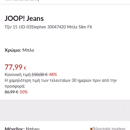
JOOP! Jeans
Τζιν 15 JJD-03Stephen 30047420 Μπλε Slim Fit
Χρώμα:
Μπλε
77,99
Τρέχουσα τιμή 77,99 €
€
Κανονική τιμή:
150,00 €
-48%
Η χαμηλότερη τιμή των τελευταίων 30 ημερών πριν από την
προσφορά:
86,99 €
-10%
Μέγεθος:
Ντένιμ
Τελευταία τεμάχια