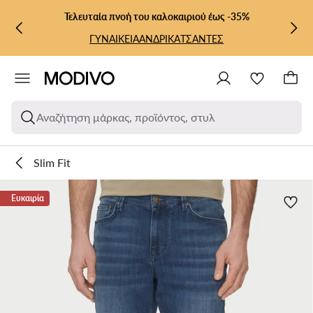
ΜΕΤΆΒΑΣΗ ΣΤΟ ΚΎΡΙΟ ΠΕΡΙΕΧΌΜΕΝΟ
ΜΕΤΆΒΑΣΗ ΣΤΗΝ ΑΝΑΖΉΤΗΣΗ
Τελευταία πνοή του καλοκαιριού έως -35%
ΓΥΝΑΙΚΕΙΑ
ΑΝΔΡΙΚΑ
ΤΣΑΝΤΕΣ
Αναζήτηση μάρκας, προϊόντος, στυλ
Slim Fit
Ευκαιρία