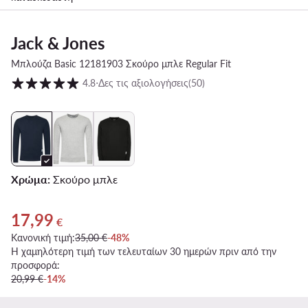
Jack & Jones
Μπλούζα Basic 12181903 Σκούρο μπλε Regular Fit
Βαθμολογία πελατών σε κλίμακα 1 έως 5
4.8
⋅
Δες τις αξιολογήσεις
(50)
Χρώμα:
Σκούρο μπλε
17,99
Τρέχουσα τιμή 17,99 €
€
Κανονική τιμή:
35,00 €
-48%
Η χαμηλότερη τιμή των τελευταίων 30 ημερών πριν από την
προσφορά:
20,99 €
-14%