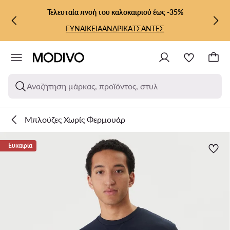
ΜΕΤΆΒΑΣΗ ΣΤΟ ΚΎΡΙΟ ΠΕΡΙΕΧΌΜΕΝΟ
ΜΕΤΆΒΑΣΗ ΣΤΗΝ ΑΝΑΖΉΤΗΣΗ
Τελευταία πνοή του καλοκαιριού έως -35%
ΓΥΝΑΙΚΕΙΑ
ΑΝΔΡΙΚΑ
ΤΣΑΝΤΕΣ
Αναζήτηση μάρκας, προϊόντος, στυλ
Μπλούζες Χωρίς Φερμουάρ
Ευκαιρία