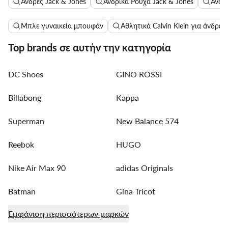
Άνδρες Jack & Jones
Ανδρικά Ρούχα Jack & Jones
Ανδρι
Μπλε γυναικεία μπουφάν
Αθλητικά Calvin Klein για άνδρες
Top brands σε αυτήν την κατηγορία
DC Shoes
GINO ROSSI
Billabong
Kappa
Superman
New Balance 574
Reebok
HUGO
Nike Air Max 90
adidas Originals
Batman
Gina Tricot
Εμφάνιση περισσότερων μαρκών