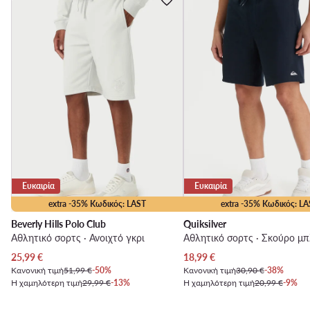
Ευκαιρία
Ευκαιρία
extra -35% Κωδικός: LAST
extra -35% Κωδικός: LA
Beverly Hills Polo Club
Quiksilver
Αθλητικό σορτς · Ανοιχτό γκρι
Αθλητικό σορτς · Σκούρο μπ
Τρέχουσα τιμή
Τρέχουσα τιμή
25,99
€
18,99
€
Κανονική τιμή
51,99 €
-50%
Κανονική τιμή
30,90 €
-38%
Η χαμηλότερη τιμή
29,99 €
-13%
Η χαμηλότερη τιμή
20,99 €
-9%