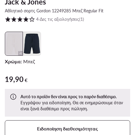
Jack & Jones
Αθλητικό σορτς Gordon 12249285 Μπεζ Regular Fit
Βαθμολογία πελατών σε κλίμακα 1 έως 5
4
⋅
Δες τις αξιολογήσεις
(1)
Χρώμα:
Μπεζ
19,90
19,90 €
€
Αυτό το προϊόν δεν είναι προς το παρόν διαθέσιμο.
Εγγράψου για ειδοποίηση. Θα σε ενημερώσουμε όταν
είναι ξανά διαθέσιμο προς πώληση.
Ειδοποίηση διαθεσιμότητας