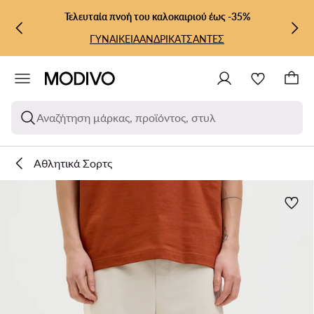
ΜΕΤΆΒΑΣΗ ΣΤΟ ΚΎΡΙΟ ΠΕΡΙΕΧΌΜΕΝΟ
ΜΕΤΆΒΑΣΗ ΣΤΗΝ ΑΝΑΖΉΤΗΣΗ
Τελευταία πνοή του καλοκαιριού έως -35%
ΓΥΝΑΙΚΕΙΑ
ΑΝΔΡΙΚΑ
ΤΣΑΝΤΕΣ
Αναζήτηση μάρκας, προϊόντος, στυλ
Αθλητικά Σορτς