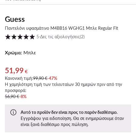
Guess
Παντελόνι υφασμάτινο M4BB16 WGHG1 Μπλε Regular Fit
Βαθμολογία πελατών σε κλίμακα 1 έως 5
5
⋅
Δες τις αξιολογήσεις
(2)
Χρώμα:
Μπλε
51,99
Τρέχουσα τιμή 51,99 €
€
Κανονική τιμή:
99,90 €
-47%
Η χαμηλότερη τιμή των τελευταίων 30 ημερών πριν από την
προσφορά:
56,90 €
-8%
Αυτό το προϊόν δεν είναι προς το παρόν διαθέσιμο.
Εγγράψου για ειδοποίηση. Θα σε ενημερώσουμε όταν
είναι ξανά διαθέσιμο προς πώληση.