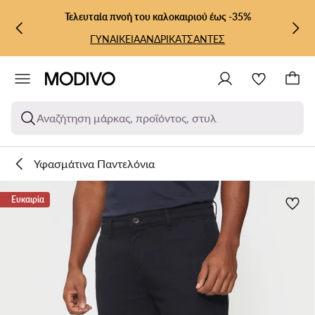
ΜΕΤΆΒΑΣΗ ΣΤΟ ΚΎΡΙΟ ΠΕΡΙΕΧΌΜΕΝΟ
ΜΕΤΆΒΑΣΗ ΣΤΗΝ ΑΝΑΖΉΤΗΣΗ
Τελευταία πνοή του καλοκαιριού έως -35%
ΓΥΝΑΙΚΕΙΑ
ΑΝΔΡΙΚΑ
ΤΣΑΝΤΕΣ
Αναζήτηση μάρκας, προϊόντος, στυλ
Υφασμάτινα Παντελόνια
Ευκαιρία