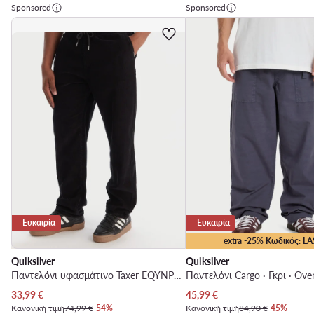
Sponsored
Sponsored
Ευκαιρία
Ευκαιρία
extra -25% Κωδικός: LA
Quiksilver
Quiksilver
Παντελόνι υφασμάτινο Taxer EQYNP03315 Μαύρο
Παντελόνι Cargo · Γκρι · Over
Τρέχουσα τιμή
Τρέχουσα τιμή
33,99
€
45,99
€
Κανονική τιμή
74,99 €
-54%
Κανονική τιμή
84,90 €
-45%