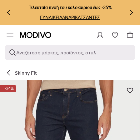
ΜΕΤΆΒΑΣΗ ΣΤΟ ΚΎΡΙΟ ΠΕΡΙΕΧΌΜΕΝΟ
ΜΕΤΆΒΑΣΗ ΣΤΗΝ ΑΝΑΖΉΤΗΣΗ
Τελευταία πνοή του καλοκαιριού έως -35%
ΓΥΝΑΙΚΕΙΑ
ΑΝΔΡΙΚΑ
ΤΣΑΝΤΕΣ
Αναζήτηση μάρκας, προϊόντος, στυλ
Skinny Fit
-34%