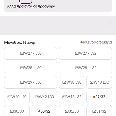
Άλλα προϊόντα σε προσφορά
Μέγεθος:
Ντένιμ
Τελευταία τεμάχια
W27 - L30
W27 - L32
W28 - L30
W28 - L32
W29 - L30
W38 L38
W40 L32
W40 L40
W42 L30
W42 L32
29/32
30/30
30/32
31/30
31/32