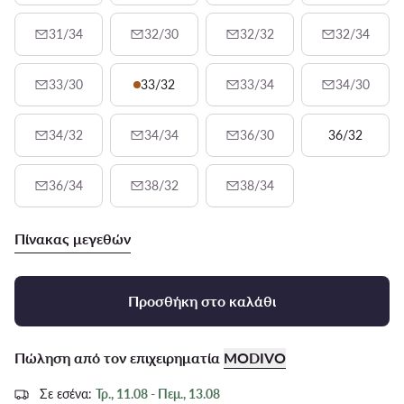
31/34
32/30
32/32
32/34
33/30
33/32
33/34
34/30
34/32
34/34
36/30
36/32
36/34
38/32
38/34
Πίνακας μεγεθών
Προσθήκη στο καλάθι
Πώληση από τον επιχειρηματία
MODIVO
Σε εσένα:
Τρ., 11.08 - Πεμ., 13.08