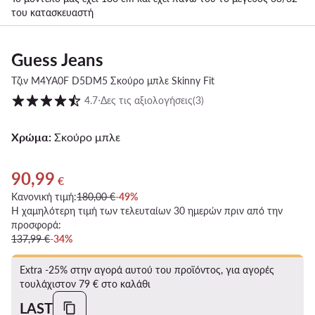
του κατασκευαστή
Guess Jeans
Τζιν M4YA0F D5DM5 Σκούρο μπλε Skinny Fit
Βαθμολογία πελατών σε κλίμακα 1 έως 5
4.7
⋅
Δες τις αξιολογήσεις
(3)
Χρώμα:
Σκούρο μπλε
90,99
Τρέχουσα τιμή 90,99 €
€
Κανονική τιμή:
180,00 €
-49%
Η χαμηλότερη τιμή των τελευταίων 30 ημερών πριν από την
προσφορά:
137,99 €
-34%
Extra -25% στην αγορά αυτού του προϊόντος, για αγορές
τουλάχιστον 79 € στο καλάθι
LAST