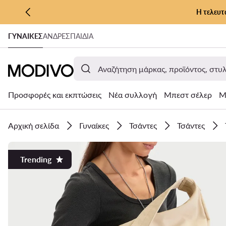
Η τελευτ
ΜΕΤΆΒΑΣΗ ΣΤΟ ΚΎΡΙΟ ΠΕΡΙΕΧΌΜΕΝΟ
ΓΥΝΑΊΚΕΣ
ΑΝΔΡΕΣ
ΠΑΙΔΙΑ
ΜΕΤΆΒΑΣΗ ΣΤΗΝ ΑΝΑΖΉΤΗΣΗ
Προσφορές και εκπτώσεις
Νέα συλλογή
Μπεστ σέλερ
Μ
Αρχική σελίδα
Γυναίκες
Τσάντες
Τσάντες
Trending