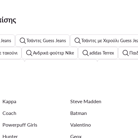
πίσης
 Jeans
Τσάντες Guess Jeans
Τσάντες με Χερούλι Guess Je
ε τακούνι
Ανδρικά φούτερ Nike
adidas Terrex
Παιδ
κεία ρούχα
Παιδικά Σανδάλια για Αγόρια
Εσώρουχα Tomm
Παιδικά Παπούτσια για Αγόρια SHAQ
Γόβες με χοντρό τακού
Kappa
Steve Madden
υζάκια
Πορτοφόλια Calvin Klein για γυναίκες
Γυναικεία Ρ
Coach
Batman
 Ρούχα, Παπούτσια και Αξεσουάρ για Χειμερινά Αθλήματα Roxy
Powerpuff Girls
Valentino
Hunter
Geox