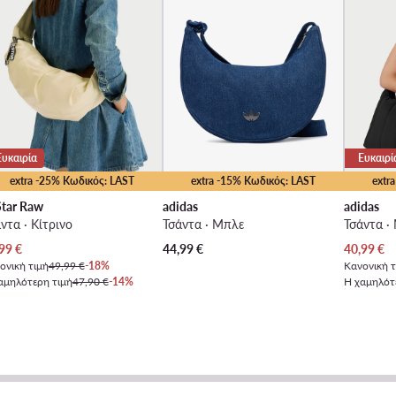
Ευκαιρία
Ευκαιρί
extra -25% Κωδικός: LAST
extra -15% Κωδικός: LAST
extr
tar Raw
adidas
adidas
ντα · Κίτρινο
Τσάντα · Μπλε
Τσάντα ·
χουσα τιμή
Τρέχουσα
99
€
44,99
€
40,99
€
ονική τιμή
49,99 €
-18%
Κανονική τ
αμηλότερη τιμή
47,90 €
-14%
Η χαμηλότ