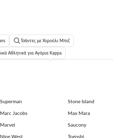
ans
Τσάντες με Χερούλι Μπεζ
ικά Αθλητικά για Αγόρια Kappa
y Hilfiger για γυναίκες
Ροζ γυναικεία εσώρουχα
νι
Γυναικεία Lords Lasocki
adidas Superstar
Superman
Stone Island
ολόγια Daniel Wellington
Γυναικεία μπουφάν Pinko
Marc Jacobs
Max Mara
Marvel
Saucony
Nine West
Togoshi