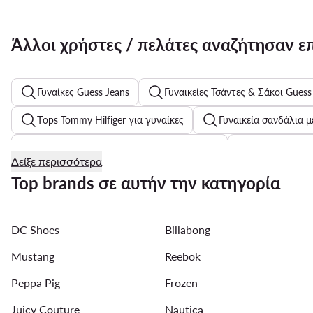
Άλλοι χρήστες / πελάτες αναζήτησαν ε
Γυναίκες Guess Jeans
Γυναικείες Τσάντες & Σάκοι Guess
Τops Tommy Hilfiger για γυναίκες
Γυναικεία σανδάλια μ
Ανδρικά Ποδοσφαιρικά Παπούτσια Puma
Μαύρα γυναι
Δείξε περισσότερα
Γιορτινά Φορέματα
Top brands σε αυτήν την κατηγορία
Ανδρικά Καπέλα Bucket
Παιδική Μόδα Παραλίας
DC Shoes
Billabong
Φθινοπωρινά Γυναικεία Μπουφάν
Λευκά παιδικά μπλο
Mustang
Reebok
Ανδρικά Κοντά Αθλητικά Aeronautica Militare
Γυναικεία
Peppa Pig
Frozen
Juicy Couture
Nautica