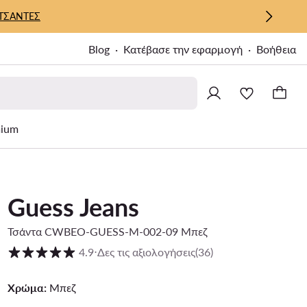
ΤΣΑΝΤΕΣ
Blog
Κατέβασε την εφαρμογή
Βοήθεια
ium
Guess Jeans
Τσάντα CWBEO-GUESS-M-002-09 Μπεζ
Βαθμολογία πελατών σε κλίμακα 1 έως 5
4.9
⋅
Δες τις αξιολογήσεις
(36)
Χρώμα:
Μπεζ