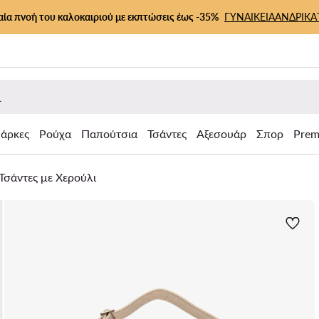
αία πνοή του καλοκαιριού με εκπτώσεις έως -35%
ΓΥΝΑΙΚΕΙΑ
ΑΝΔΡΙΚΑ
άρκες
Ρούχα
Παπούτσια
Τσάντες
Αξεσουάρ
Σπορ
Prem
Τσάντες με Χερούλι