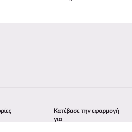
ρίες
Κατέβασε την εφαρμογή
για
γεθών