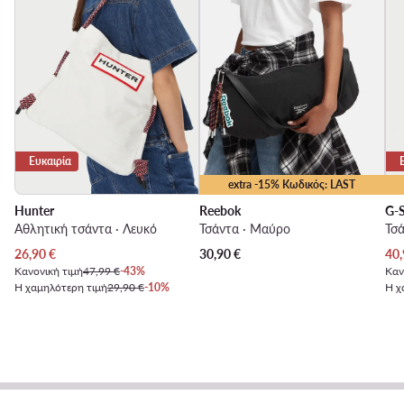
Ευκαιρία
extra -15% Κωδικός: LAST
Hunter
Reebok
G-S
Αθλητική τσάντα · Λευκό
Τσάντα · Μαύρο
Τσά
Τρέχουσα τιμή
Τρέ
26,90
€
30,90
€
40,
Κανονική τιμή
47,99 €
-43%
Καν
Η χαμηλότερη τιμή
29,90 €
-10%
Η χ