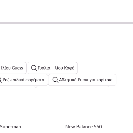
 Ηλίου Guess
Γυαλιά Ηλίου Καφέ
Ροζ παιδικά φορέματα
Αθλητικά Puma για κορίτσια
αιδικά φορέματα
Γυναικεία Ορειβατικά Σανδάλια
lfiger
Γυναικεία T - shirts Guess
idas
Καφέ ανδρικά σανδάλια
Superman
New Balance 550
α