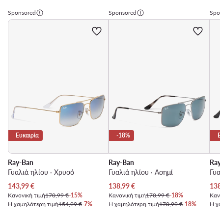
Sponsored
Sponsored
Spo
Ευκαιρία
-18%
Ray-Ban
Ray-Ban
Ra
Γυαλιά ηλίου · Χρυσό
Γυαλιά ηλίου · Ασημί
Γυα
Τρέχουσα τιμή
Τρέχουσα τιμή
Τρέ
143,99
€
138,99
€
13
Κανονική τιμή
170,99 €
-15%
Κανονική τιμή
170,99 €
-18%
Καν
Η χαμηλότερη τιμή
154,99 €
-7%
Η χαμηλότερη τιμή
170,99 €
-18%
Η χ