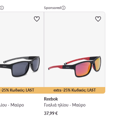
Sponsored
a -25% Κωδικός: LAST
extra -25% Κωδικός: LAST
Reebok
λίου · Μαύρο
Γυαλιά ηλίου · Μαύρο
37,99
€