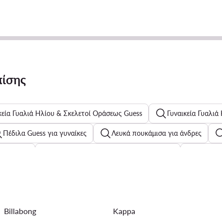
πίσης
κεία Γυαλιά Ηλίου & Σκελετοί Οράσεως Guess
Γυναικεία Γυαλιά
Πέδιλα Guess για γυναίκες
Λευκά πουκάμισα για άνδρες
Δερμάτινα
Παιδικά Παπούτσια για Κορίτσια Roxy
Μπλε π
ιλέκο
Ανδρικά Ρολόγια Fossil
Παιδικά φορέματα Tommy Hi
Γυναικεία αθλητικά Geox
Ανδρικά Ποδοσφαιρικά Παπούτσια ad
Billabong
Kappa
ρες
Ανδρικά αθλητικά Geox
Μαύρα γυναικεία παντελόνι