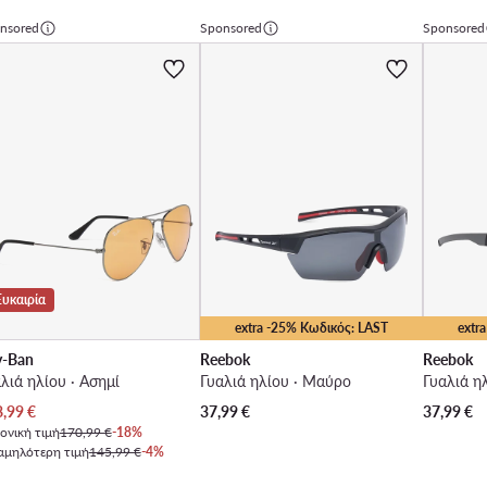
nsored
Sponsored
Sponsored
Ευκαιρία
extra -25% Κωδικός: LAST
extr
y-Ban
Reebok
Reebok
λιά ηλίου · Ασημί
Γυαλιά ηλίου · Μαύρο
Γυαλιά η
χουσα τιμή
8,99
€
37,99
€
37,99
€
ονική τιμή
170,99 €
-18%
αμηλότερη τιμή
145,99 €
-4%