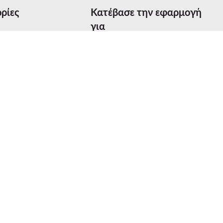
ρίες
Κατέβασε την εφαρμογή
για
γεθών
προϊόντων
ices Act (DSA)
ι βραβεία