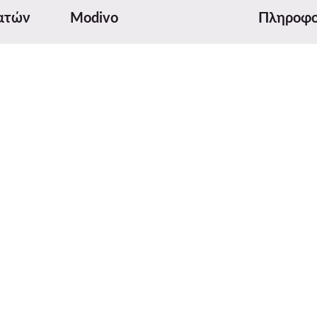
ατών
Modivo
Πληροφο
ποστολής
Σχετικά με εμάς
Πίνακας με
Στοιχεία εταιρείας και αριθμός
Φροντίδα
λογαριασμού
ας
Ασφάλεια 
Όμιλος MODIVO
τολής
Digital Serv
Blog
Κριτικές κα
MODIVO Advertising Services
Κανονισμός
Πολιτική απορρήτου