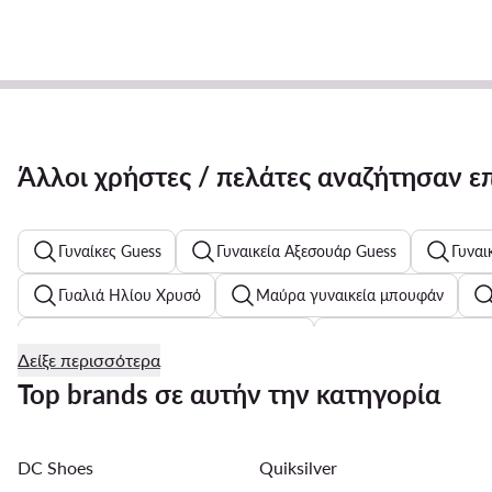
Άλλοι χρήστες / πελάτες αναζήτησαν ε
Γυναίκες Guess
Γυναικεία Αξεσουάρ Guess
Γυναι
Γυαλιά Ηλίου Χρυσό
Μαύρα γυναικεία μπουφάν
Γυναικεία Πέδιλα με Λεπτό Τακούνι
Ανδρικά Σανδάλια 
Δείξε περισσότερα
Γυναικεία Σακίδια Πλάτης Reebok
Γυναικείο καπιτονέ γ
Top brands σε αυτήν την κατηγορία
Αθλητικά Φορέματα
Λευκά αθλητικά για αγόρια
DC Shoes
Quiksilver
Γυναικεία Μπουφάν Bomber
Μαύρα πουκάμισα για άντ