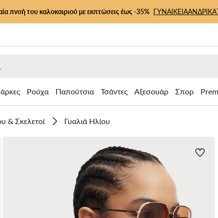
αία πνοή του καλοκαιριού με εκπτώσεις έως -35%
ΓΥΝΑΙΚΕΙΑ
ΑΝΔΡΙΚΑ
άρκες
Ρούχα
Παπούτσια
Τσάντες
Αξεσουάρ
Σπορ
Prem
ου & Σκελετοί
Γυαλιά Ηλίου