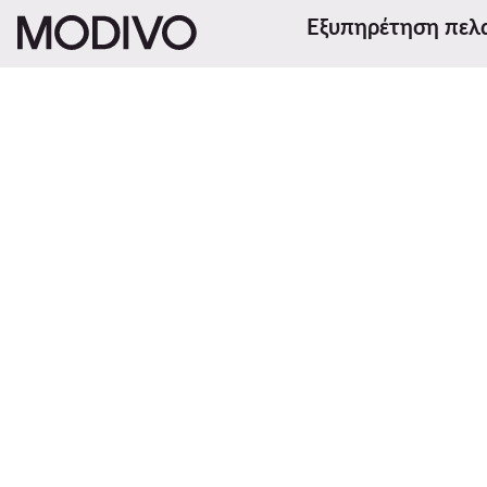
Εξυπηρέτηση πελ
Μέθοδοι και κόστος α
Επιστροφές
Κατάσταση παραγγελί
Αλλαγή χώρας: Ελλάδα (GR)
Παρακολούθηση αποσ
Μέθοδοι πληρωμής
Παράπονα
Κέντρο βοήθειας
Επικοινωνία
© MODIVO 2026
Κανονισμός
Αλλαγή ρυθμίσεων απορρήτου