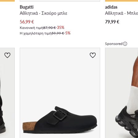
Bugatti
adidas
Αθλητικά · Σκούρο μπλε
Αθλητικά · Μπλ
Τρέχουσα τιμή
56,99
€
79,99
€
Κανονική τιμή
87,90 €
-35%
Η χαμηλότερη τιμή
59,99 €
-5%
Sponsored