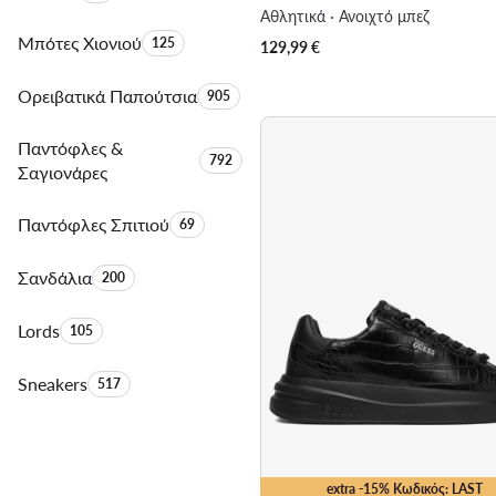
Αθλητικά · Ανοιχτό μπεζ
Μπότες Χιονιού
Αριθμός προϊόντων:
125
129,99
€
Ορειβατικά Παπούτσια
Αριθμός προϊόντων:
905
Παντόφλες &
Αριθμός προϊόντων:
792
Σαγιονάρες
Παντόφλες Σπιτιού
Αριθμός προϊόντων:
69
Σανδάλια
Αριθμός προϊόντων:
200
Lords
Αριθμός προϊόντων:
105
Sneakers
Αριθμός προϊόντων:
517
extra -15% Κωδικός: LAST