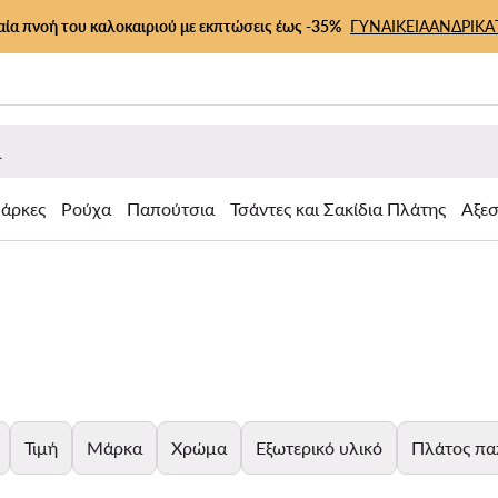
αία πνοή του καλοκαιριού με εκπτώσεις έως -35%
ΓΥΝΑΙΚΕΙΑ
ΑΝΔΡΙΚΑ
άρκες
Ρούχα
Παπούτσια
Τσάντες και Σακίδια Πλάτης
Αξε
Τιμή
Μάρκα
Χρώμα
Εξωτερικό υλικό
Πλάτος πα