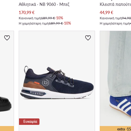
Αθλητικά · NB 9060 · Μπεζ
Κλειστά παπούτσ
Τρέχουσα τιμή
Τρέχουσα τιμή
170,99
€
44,99
€
Κανονική τιμή
189,99 €
-10%
Κανονική τιμή
94,90
Η χαμηλότερη τιμή
189,99 €
-10%
Η χαμηλότερη τιμή
Ευκαιρία
extra -