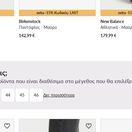
extra -15% Κωδικός: LAST
extra -
Birkenstock
New Balance
Παντόφλες · Μαύρο
Αθλητικά · Μαύ
142,99
€
179,99
€
ις;
ϊόντα που είναι διαθέσιμα στο μέγεθος που θα επιλέξει
44
45
46
Δες περισσότερα