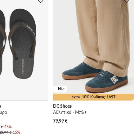
Νέα
extra -10% Κωδικός: LAST
s
DC Shoes
αύρο
Αθλητικά · Μπλε
79,99
€
 €
-45%
25,99 €
-15%