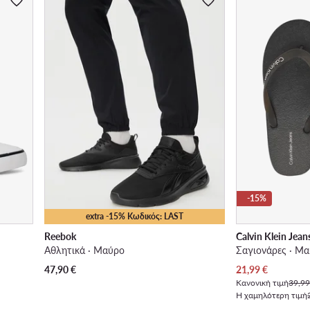
-15%
extra -15% Κωδικός: LAST
Reebok
Calvin Klein Jean
Αθλητικά · Μαύρο
Σαγιονάρες · Μ
Τρέχουσα τιμή
47,90
€
21,99
€
Κανονική τιμή
39,99
Η χαμηλότερη τιμή