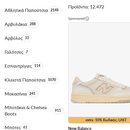
Προϊόντα: 12.472
Αθλητικά Παπούτσια
Αριθμός προϊόντων:
2148
Sponsored
Αρβυλάκια
Αριθμός προϊόντων:
288
Αρβύλες
Αριθμός προϊόντων:
33
Γαλότσες
Αριθμός προϊόντων:
7
Εσπαντρίγιες
Αριθμός προϊόντων:
114
Κλειστά Παπούτσια
Αριθμός προϊόντων:
1070
Μοκασίνια
Αριθμός προϊόντων:
241
Μποτάκια & Chelsea
Αριθμός προϊόντων:
911
Boots
extra -10% Κωδικός: LAST
Μπότες
Αριθμός προϊόντων:
61
New Balance