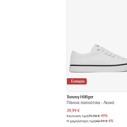
Ευκαιρία
Tommy Hilfiger
Πάνινα παπούτσια · Λευκό
Τρέχουσα τιμή
39,99
€
Κανονική τιμή
79,90 €
-49%
Η χαμηλότερη τιμή
42,99 €
-6%