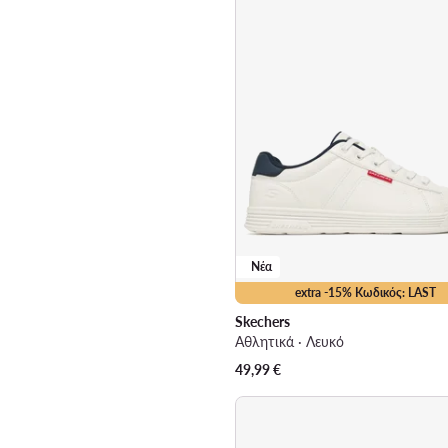
Νέα
extra -15% Κωδικός: LAST
Skechers
Αθλητικά · Λευκό
49,99
€