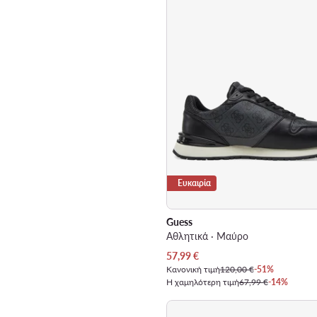
Ευκαιρία
Guess
Αθλητικά · Μαύρο
Τρέχουσα τιμή
57,99
€
Κανονική τιμή
120,00 €
-51%
Η χαμηλότερη τιμή
67,99 €
-14%