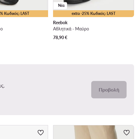
Νέα
15% Κωδικός: LAST
extra -25% Κωδικός: LAST
Reebok
ρο
Αθλητικά · Μαύρο
78,90
€
ς.
Προβολή