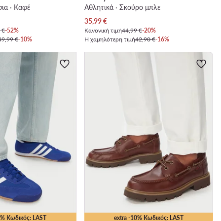
ια · Καφέ
Αθλητικά · Σκούρο μπλε
Τρέχουσα τιμή
35,99
€
 €
-52%
Κανονική τιμή
44,99 €
-20%
49,99 €
-10%
Η χαμηλότερη τιμή
42,90 €
-16%
15% Κωδικός: LAST
extra -10% Κωδικός: LAST