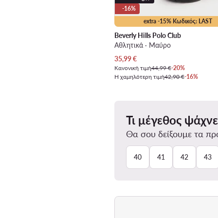
-16%
extra -15% Κωδικός: LAST
Beverly Hills Polo Club
Αθλητικά · Μαύρο
Τρέχουσα τιμή
35,99
€
Κανονική τιμή
44,99 €
-20%
Η χαμηλότερη τιμή
42,90 €
-16%
Τι μέγεθος ψάχνε
Θα σου δείξουμε τα προ
40
41
42
43