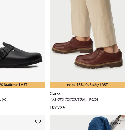
15% Κωδικός: LAST
extra -15% Κωδικός: LAST
Clarks
ύρο
Κλειστά παπούτσια · Καφέ
109,99
€