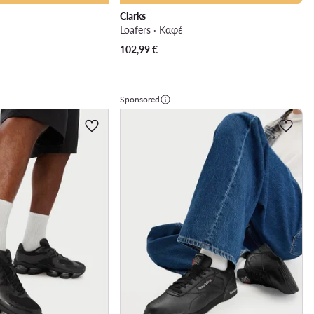
Clarks
ε
Loafers · Καφέ
102,99
€
Sponsored