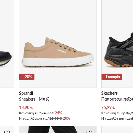
-20%
Ευκαιρία
Sprandi
Skechers
Sneakers · Μπεζ
Τρέχουσα τιμή
Τρέχουσα τιμή
18,90
€
75,99
€
Κανονική τιμή
24,99 €
-24%
Κανονική τιμή
106,9
Η χαμηλότερη τιμή
23,90 €
-20%
Η χαμηλότερη τιμή