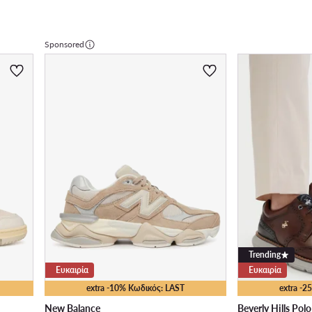
Sponsored
Trending
Ευκαιρία
Ευκαιρία
extra -10% Κωδικός: LAST
extra -
New Balance
Beverly Hills Pol