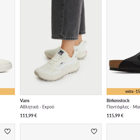
extra -
Vans
Birkenstock
Αθλητικά · Εκρού
Παντόφλες · Μα
111,99
€
115,99
€