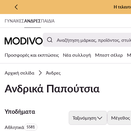
Η τελευτ
ΜΕΤΆΒΑΣΗ ΣΤΟ ΚΎΡΙΟ ΠΕΡΙΕΧΌΜΕΝΟ
ΓΥΝΑΊΚΕΣ
ΑΝΔΡΕΣ
ΠΑΙΔΙΑ
ΜΕΤΆΒΑΣΗ ΣΤΗΝ ΑΝΑΖΉΤΗΣΗ
Προσφορές και εκπτώσεις
Νέα συλλογή
Μπεστ σέλερ
Μ
Αρχική σελίδα
Άνδρες
Ανδρικά Παπούτσια
Υποδήματα
Ταξινόμηση
Μέγεθος
Αθλητικά
Αριθμός προϊόντων:
5581