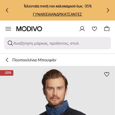
ΜΕΤΆΒΑΣΗ ΣΤΟ ΚΎΡΙΟ ΠΕΡΙΕΧΌΜΕΝΟ
ΜΕΤΆΒΑΣΗ ΣΤΗΝ ΑΝΑΖΉΤΗΣΗ
Τελευταία πνοή του καλοκαιριού έως -35%
ΓΥΝΑΙΚΕΙΑ
ΑΝΔΡΙΚΑ
ΤΣΑΝΤΕΣ
Αναζήτηση μάρκας, προϊόντος, στυλ
Πουπουλένια Μπουφάν
-20%