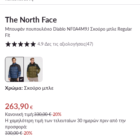
The North Face
Μπουφάν πουπουλένιο Diablo NF0A4M9J Σκούρο μπλε Regular
Fit
Βαθμολογία πελατών σε κλίμακα 1 έως 5
4.9
⋅
Δες τις αξιολογήσεις
(47)
Χρώμα:
Σκούρο μπλε
263,90
Τρέχουσα τιμή 263,90 €
€
Κανονική τιμή:
330,00 €
-20%
Η χαμηλότερη τιμή των τελευταίων 30 ημερών πριν από την
προσφορά:
330,00 €
-20%