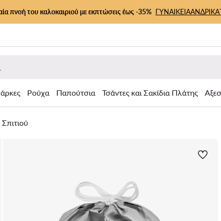
αία πνοή του καλοκαιριού με εκπτώσεις έως -35%
ΓΥΝΑΙΚΕΙΑ
ΑΝΔΡΙΚΑ
άρκες
Ρούχα
Παπούτσια
Τσάντες και Σακίδια Πλάτης
Αξε
 Σπιτιού