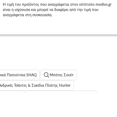
Η τιμή του προϊόντος που αναγράφεται στον ιστότοπο modivo.gr
είναι η ισχύουσα και μπορεί να διαφέρει από την τιμή που
αναγράφεται στη συσκευασία.
ρικά Παπούτσια SHAQ
Μπότες Σουέτ
Ανδρικές Τσάντες & Σακίδια Πλάτης Hunter
x για παιδιά
Γυναικεία Μαγιό Δύο Τεμαχίων Roxy
Γυναικεία χαμηλά αθλητικά Beverly Hills Polo Club
Ανδρικά Μποτάκια & Chelsea Boots Lasocki