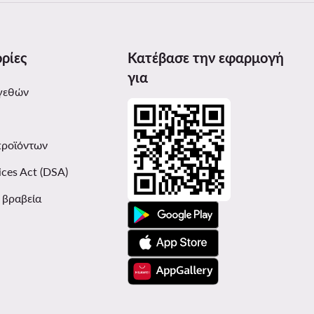
ρίες
Κατέβασε την εφαρμογή
για
γεθών
προϊόντων
ices Act (DSA)
ι βραβεία