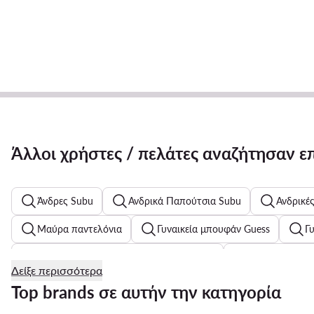
Άλλοι χρήστες / πελάτες αναζήτησαν ε
Άνδρες Subu
Ανδρικά Παπούτσια Subu
Ανδρικέ
Μαύρα παντελόνια
Γυναικεία μπουφάν Guess
Γ
Ανδρικά Παπούτσια Aeronautica Militare
Γυναικεία Ρού
Δείξε περισσότερα
Παιδικά Παπούτσια για Κορίτσια Kappa
Αθλητικά παπο
Top brands σε αυτήν την κατηγορία
Μαύρα γιλέκα για άνδρες
Ανδρικά μόδα παραλίας