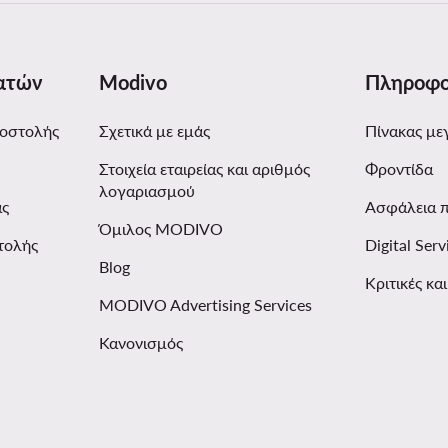
ατών
Modivo
Πληροφο
ποστολής
Σχετικά με εμάς
Πίνακας με
Στοιχεία εταιρείας και αριθμός
Φροντίδα
λογαριασμού
ας
Ασφάλεια 
Όμιλος MODIVO
τολής
Digital Serv
Blog
Κριτικές κα
MODIVO Advertising Services
Κανονισμός