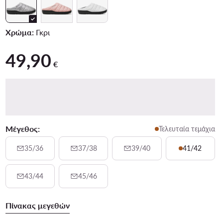
Χρώμα:
Γκρι
49,90
49,90 €
€
Μέγεθος:
Τελευταία τεμάχια
35/36
37/38
39/40
41/42
43/44
45/46
Πίνακας μεγεθών