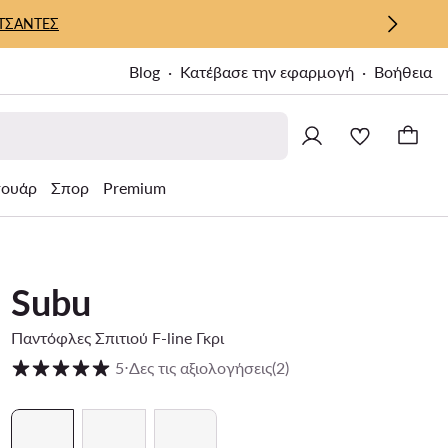
ΤΣΑΝΤΕΣ
Blog
Κατέβασε την εφαρμογή
Βοήθεια
σουάρ
Σπορ
Premium
Subu
Παντόφλες Σπιτιού F-line Γκρι
Βαθμολογία πελατών σε κλίμακα 1 έως 5
5
⋅
Δες τις αξιολογήσεις
(2)