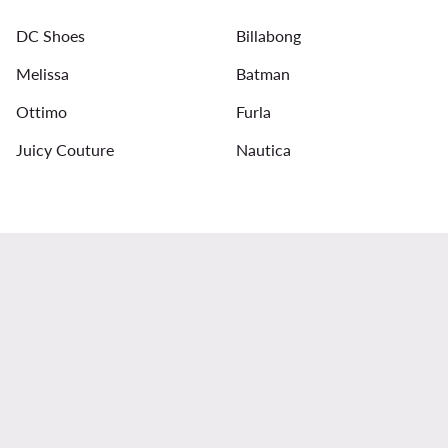
DC Shoes
Billabong
Ανδρικά Κλειστά Παπούτσια Geox
Ανδρικά Μπουφάν 
Melissa
Batman
Ottimo
Furla
Juicy Couture
Nautica