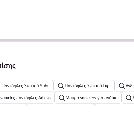
πίσης
ς Παντόφλες Σπιτιού Subu
Παντόφλες Σπιτιού Γκρι
Ανδ
υναικείες παντόφλες Adidas
Μαύρα sneakers για αγόρια
χα Παραλίας
Μαγιό Triumph για γυναίκες
Παπούτσια Geo
ύτσια Adidas για γυναίκες
Μπουφάν Guess για άνδρες
Λευκά φορέματα για παιδιά
Μαγιό Guess για γυναίκες