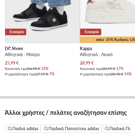
Ευκαιρία
Ευκαιρία
extra -25% Κωδικός: LA
DC Shoes
Kappa
Αθλητικά · Μαύρο
Αθλητικά · Λευκό
Τρέχουσα τιμή
Τρέχουσα τιμή
25,99
€
28,99
€
Κανονική τιμή
54,90 €
-52%
Κανονική τιμή
34,99 €
-17%
Η χαμηλότερη τιμή
27,99 €
-7%
Η χαμηλότερη τιμή
33,90 €
-14%
Άλλοι χρήστες / πελάτες αναζήτησαν επίσης
Παιδιά adidas
Παιδικά Παπούτσια adidas
Παιδικά Παπο