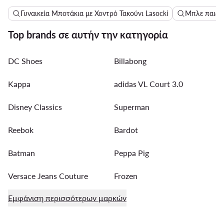
Γυναικεία Μποτάκια με Χοντρό Τακούνι Lasocki
Μπλε παιδι
Top brands σε αυτήν την κατηγορία
DC Shoes
Billabong
Kappa
adidas VL Court 3.0
Disney Classics
Superman
Reebok
Bardot
Batman
Peppa Pig
Versace Jeans Couture
Frozen
Εμφάνιση περισσότερων μαρκών