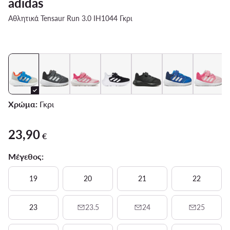
adidas
Αθλητικά Tensaur Run 3.0 IH1044 Γκρι
Χρώμα:
Γκρι
23,90
23,90 €
€
Μέγεθος:
19
20
21
22
23
23.5
24
25