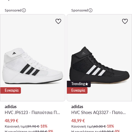
Sponsored
Sponsored
Trending
Ευκαιρία
Ευκαιρία
adidas
adidas
HVC JP6123 · Παπούτσια Πυγμαχίας
HVC Shoes AQ3327 · Παπούτσια Πυγμαχίας
Τρέχουσα τιμή
Τρέχουσα τιμή
48,99
€
48,99
€
Κανονική τιμή
59,90 €
-18%
Κανονική τιμή
60,00 €
-18%
Η χαμηλότερη τιμή
53,99 €
-9%
Η χαμηλότερη τιμή
53,99 €
-9%