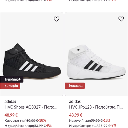
Trending
Ευκαιρία
Ευκαιρία
adidas
adidas
HVC Shoes AQ3327 · Παπούτσια Πυγμαχίας
HVC JP6123 · Παπούτσια Πυγμαχίας
Τρέχουσα τιμή
Τρέχουσα τιμή
48,99
€
48,99
€
Κανονική τιμή
60,00 €
-18%
Κανονική τιμή
59,90 €
-18%
Η χαμηλότερη τιμή
53,99 €
-9%
Η χαμηλότερη τιμή
53,99 €
-9%