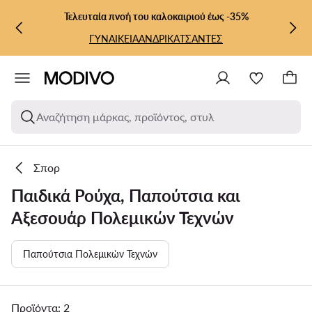
ΜΕΤΆΒΑΣΗ ΣΤΟ ΚΎΡΙΟ ΠΕΡΙΕΧΌΜΕΝΟ
ΜΕΤΆΒΑΣΗ ΣΤΗΝ ΑΝΑΖΉΤΗΣΗ
Τελευταία πνοή του καλοκαιριού έως -35%
ΓΥΝΑΙΚΕΙΑ
ΑΝΔΡΙΚΑ
ΤΣΑΝΤΕΣ
Αναζήτηση μάρκας, προϊόντος, στυλ
Σπορ
Παιδικά Ρούχα, Παπούτσια και
Αξεσουάρ Πολεμικών Τεχνών
Παπούτσια Πολεμικών Τεχνών
Προϊόντα: 2