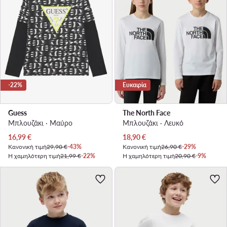
-22%
Ευκαιρία
Guess
The North Face
Μπλουζάκι · Μαύρο
Μπλουζάκι · Λευκό
Τρέχουσα τιμή
Τρέχουσα τιμή
16,99
€
18,90
€
Κανονική τιμή
29,90 €
-43%
Κανονική τιμή
26,90 €
-29%
Η χαμηλότερη τιμή
21,99 €
-22%
Η χαμηλότερη τιμή
20,90 €
-9%