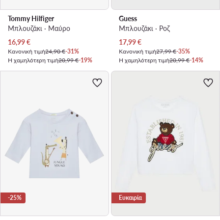
Tommy Hilfiger
Guess
Μπλουζάκι · Μαύρο
Μπλουζάκι · Ροζ
Τρέχουσα τιμή
Τρέχουσα τιμή
16,99
€
17,99
€
Κανονική τιμή
24,90 €
-31%
Κανονική τιμή
27,99 €
-35%
Η χαμηλότερη τιμή
20,99 €
-19%
Η χαμηλότερη τιμή
20,99 €
-14%
-25%
Ευκαιρία