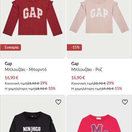
Ευκαιρία
-15%
Gap
Gap
Μπλουζάκι · Μπορντό
Μπλουζάκι · Ροζ
Τρέχουσα τιμή
Τρέχουσα τιμή
16,90
€
16,90
€
Κανονική τιμή
23,90 €
-29%
Κανονική τιμή
23,90 €
-29%
Η χαμηλότερη τιμή
18,90 €
-10%
Η χαμηλότερη τιμή
19,90 €
-15%