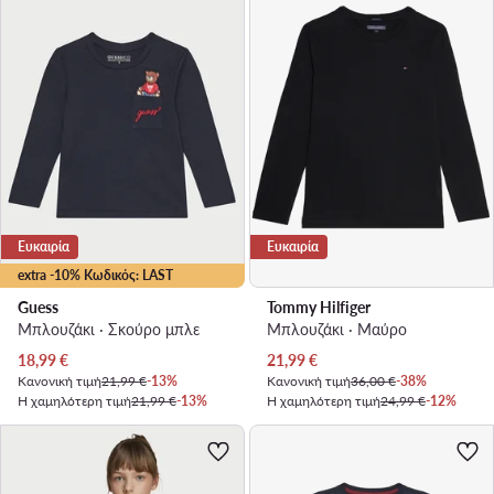
Ευκαιρία
Ευκαιρία
extra -10% Κωδικός: LAST
Guess
Tommy Hilfiger
Μπλουζάκι · Σκούρο μπλε
Μπλουζάκι · Μαύρο
Τρέχουσα τιμή
Τρέχουσα τιμή
18,99
€
21,99
€
Κανονική τιμή
21,99 €
-13%
Κανονική τιμή
36,00 €
-38%
Η χαμηλότερη τιμή
21,99 €
-13%
Η χαμηλότερη τιμή
24,99 €
-12%