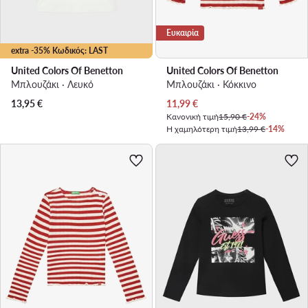
Ευκαιρία
extra -35% Κωδικός: LAST
United Colors Of Benetton
United Colors Of Benetton
Μπλουζάκι · Λευκό
Μπλουζάκι · Κόκκινο
Τρέχουσα τιμή
13,95
€
11,99
€
Κανονική τιμή
15,90 €
-24%
Η χαμηλότερη τιμή
13,99 €
-14%