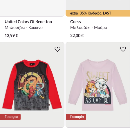
extra -35% Κωδικός: LAST
United Colors Of Benetton
Guess
Μπλουζάκι · Κόκκινο
Μπλουζάκι · Μαύρο
13,99
€
22,00
€
Ευκαιρία
Ευκαιρία