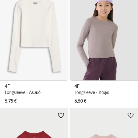
4F
4F
Longsleeve · Λευκό
Longsleeve · Καφέ
5,75
€
6,50
€