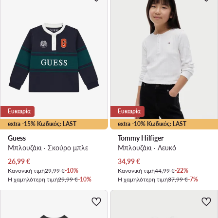
Ευκαιρία
Ευκαιρία
extra -15% Κωδικός: LAST
extra -10% Κωδικός: LAST
Guess
Tommy Hilfiger
Μπλουζάκι · Σκούρο μπλε
Μπλουζάκι · Λευκό
Τρέχουσα τιμή
Τρέχουσα τιμή
26,99
€
34,99
€
Κανονική τιμή
29,99 €
-10%
Κανονική τιμή
44,99 €
-22%
Η χαμηλότερη τιμή
29,99 €
-10%
Η χαμηλότερη τιμή
37,99 €
-7%