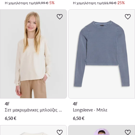
Η χαμηλότερη τιμή
19,99 €
-5%
Η χαμηλότερη τιμή
11,90 €
-25%
4F
4F
Σετ μακρυμάνικες μπλούζες · Λευκό
Longsleeve · Μπλε
6,50
€
6,50
€