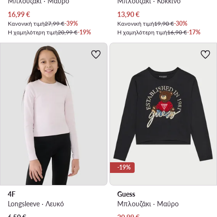
Μπλουζάκι · Μαύρο
Μπλουζάκι · Κόκκινο
Τρέχουσα τιμή
Τρέχουσα τιμή
16,99
€
13,90
€
Κανονική τιμή
27,99 €
-39%
Κανονική τιμή
19,90 €
-30%
Η χαμηλότερη τιμή
20,99 €
-19%
Η χαμηλότερη τιμή
16,90 €
-17%
-19%
4F
Guess
Longsleeve · Λευκό
Μπλουζάκι · Μαύρο
Τρέχουσα τιμή