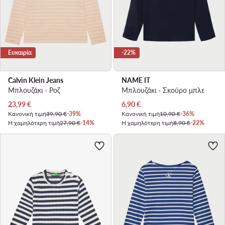
Ευκαιρία
-22%
Calvin Klein Jeans
NAME IT
Μπλουζάκι · Ροζ
Μπλουζάκι · Σκούρο μπλε
Τρέχουσα τιμή
Τρέχουσα τιμή
23,99
€
6,90
€
Κανονική τιμή
39,90 €
-39%
Κανονική τιμή
10,90 €
-36%
Η χαμηλότερη τιμή
27,90 €
-14%
Η χαμηλότερη τιμή
8,90 €
-22%