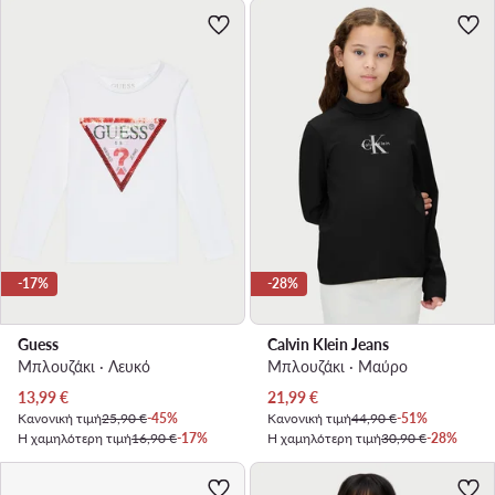
-17%
-28%
Guess
Calvin Klein Jeans
Μπλουζάκι · Λευκό
Μπλουζάκι · Μαύρο
Τρέχουσα τιμή
Τρέχουσα τιμή
13,99
€
21,99
€
Κανονική τιμή
25,90 €
-45%
Κανονική τιμή
44,90 €
-51%
Η χαμηλότερη τιμή
16,90 €
-17%
Η χαμηλότερη τιμή
30,90 €
-28%