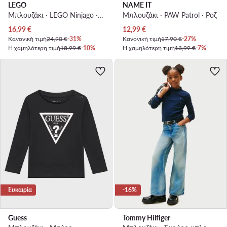
LEGO
NAME IT
Μπλουζάκι · LEGO Ninjago · Κόκκινο
Μπλουζάκι · PAW Patrol · Ροζ
Τρέχουσα τιμή
Τρέχουσα τιμή
16,99
€
12,99
€
Κανονική τιμή
24,90 €
-31%
Κανονική τιμή
17,90 €
-27%
Η χαμηλότερη τιμή
18,99 €
-10%
Η χαμηλότερη τιμή
13,99 €
-7%
Ευκαιρία
-16%
Guess
Tommy Hilfiger