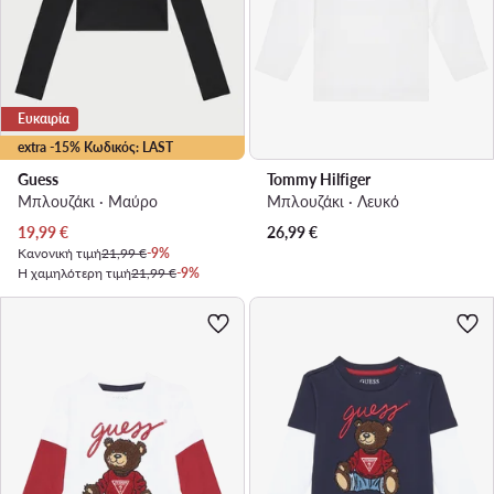
Ευκαιρία
extra -15% Κωδικός: LAST
Guess
Tommy Hilfiger
Μπλουζάκι · Μαύρο
Μπλουζάκι · Λευκό
Τρέχουσα τιμή
19,99
€
26,99
€
Κανονική τιμή
21,99 €
-9%
Η χαμηλότερη τιμή
21,99 €
-9%