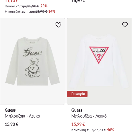
Τρέχουσα τιμή
11,90
€
16,90
€
Κανονική τιμή
15,90 €
-25%
Η χαμηλότερη τιμή
13,90 €
-14%
Ευκαιρία
Guess
Guess
Μπλουζάκι · Λευκό
Μπλουζάκι · Λευκό
Τρέχουσα τιμή
15,90
€
15,99
€
Κανονική τιμή
29,90 €
-46%