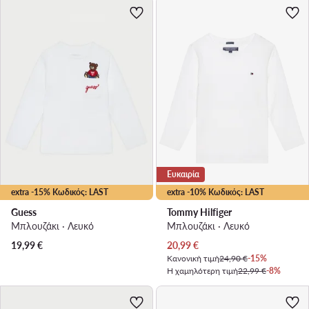
Ευκαιρία
extra -15% Κωδικός: LAST
extra -10% Κωδικός: LAST
Guess
Tommy Hilfiger
Μπλουζάκι · Λευκό
Μπλουζάκι · Λευκό
Τρέχουσα τιμή
19,99
€
20,99
€
Κανονική τιμή
24,90 €
-15%
Η χαμηλότερη τιμή
22,99 €
-8%