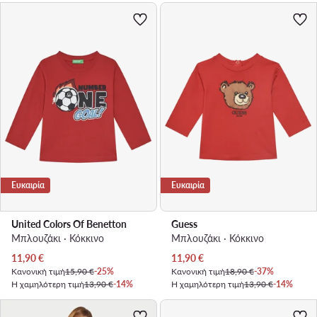
Ευκαιρία
Ευκαιρία
United Colors Of Benetton
Guess
Μπλουζάκι · Κόκκινο
Μπλουζάκι · Κόκκινο
Τρέχουσα τιμή
Τρέχουσα τιμή
11,90
€
11,90
€
Κανονική τιμή
15,90 €
-25%
Κανονική τιμή
18,90 €
-37%
Η χαμηλότερη τιμή
13,90 €
-14%
Η χαμηλότερη τιμή
13,90 €
-14%