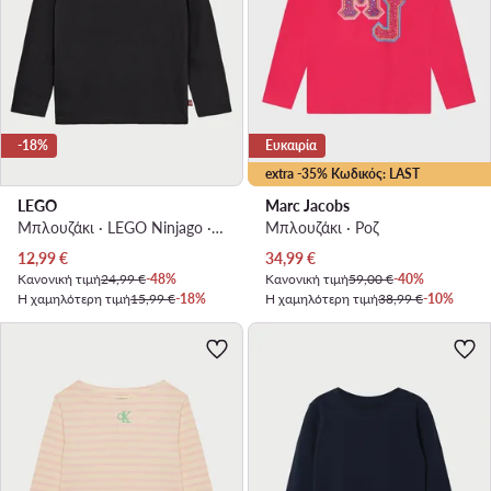
-18%
Ευκαιρία
extra -35% Κωδικός: LAST
LEGO
Marc Jacobs
Μπλουζάκι · LEGO Ninjago · Μαύρο
Μπλουζάκι · Ροζ
Τρέχουσα τιμή
Τρέχουσα τιμή
12,99
€
34,99
€
Κανονική τιμή
24,99 €
-48%
Κανονική τιμή
59,00 €
-40%
Η χαμηλότερη τιμή
15,99 €
-18%
Η χαμηλότερη τιμή
38,99 €
-10%