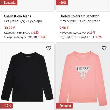
Ευκαιρία
-16%
Calvin Klein Jeans
United Colors Of Benetton
Σετ μπλούζες · Έγχρωμο
Μπλουζάκι · Σκούρο μπλε
Τρέχουσα τιμή
Τρέχουσα τιμή
30,99
€
9,90
€
Κανονική τιμή
39,90 €
-22%
Κανονική τιμή
11,90 €
-16%
Η χαμηλότερη τιμή
35,90 €
-13%
Η χαμηλότερη τιμή
11,90 €
-16%
-19%
Ευκαιρία