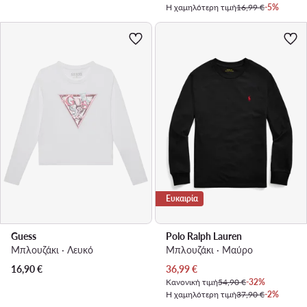
Η χαμηλότερη τιμή
16,99 €
-5%
Ευκαιρία
Guess
Polo Ralph Lauren
Μπλουζάκι · Λευκό
Μπλουζάκι · Μαύρο
Τρέχουσα τιμή
16,90
€
36,99
€
Κανονική τιμή
54,90 €
-32%
Η χαμηλότερη τιμή
37,90 €
-2%