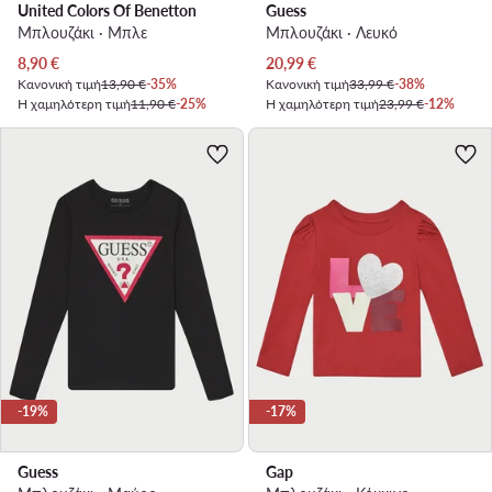
United Colors Of Benetton
Guess
Μπλουζάκι · Μπλε
Μπλουζάκι · Λευκό
Τρέχουσα τιμή
Τρέχουσα τιμή
8,90
€
20,99
€
Κανονική τιμή
13,90 €
-35%
Κανονική τιμή
33,99 €
-38%
Η χαμηλότερη τιμή
11,90 €
-25%
Η χαμηλότερη τιμή
23,99 €
-12%
-19%
-17%
Guess
Gap