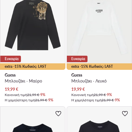
Ευκαιρία
Ευκαιρία
extra -15% Κωδικός: LAST
extra -15% Κωδικός: LAST
Guess
Guess
Μπλουζάκι · Μαύρο
Μπλουζάκι · Λευκό
Τρέχουσα τιμή
Τρέχουσα τιμή
19,99
€
19,99
€
Κανονική τιμή
21,99 €
-9%
Κανονική τιμή
21,99 €
-9%
Η χαμηλότερη τιμή
21,99 €
-9%
Η χαμηλότερη τιμή
21,99 €
-9%