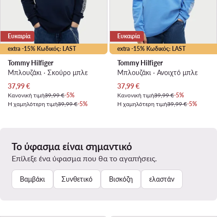
Ευκαιρία
Ευκαιρία
extra -15% Κωδικός: LAST
extra -15% Κωδικός: LAST
Tommy Hilfiger
Tommy Hilfiger
Μπλουζάκι · Σκούρο μπλε
Μπλουζάκι · Ανοιχτό μπλε
Τρέχουσα τιμή
Τρέχουσα τιμή
37,99
€
37,99
€
Κανονική τιμή
39,99 €
-5%
Κανονική τιμή
39,99 €
-5%
Η χαμηλότερη τιμή
39,99 €
-5%
Η χαμηλότερη τιμή
39,99 €
-5%
Το ύφασμα είναι σημαντικό
Επίλεξε ένα ύφασμα που θα το αγαπήσεις.
Βαμβάκι
Συνθετικό
Βισκόζη
ελαστάν