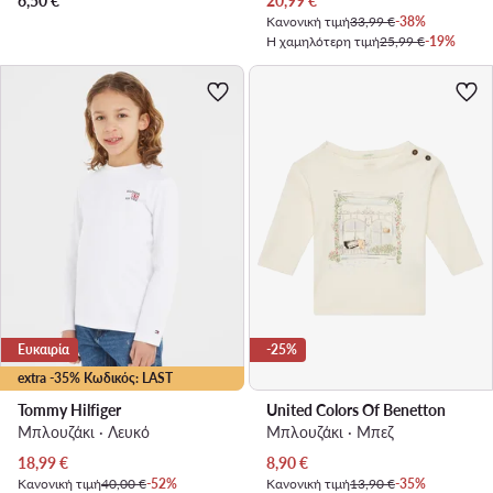
6,50
€
20,99
€
Κανονική τιμή
33,99 €
-38%
Η χαμηλότερη τιμή
25,99 €
-19%
Ευκαιρία
-25%
extra -35% Κωδικός: LAST
Tommy Hilfiger
United Colors Of Benetton
Μπλουζάκι · Λευκό
Μπλουζάκι · Μπεζ
Τρέχουσα τιμή
Τρέχουσα τιμή
18,99
€
8,90
€
Κανονική τιμή
40,00 €
-52%
Κανονική τιμή
13,90 €
-35%