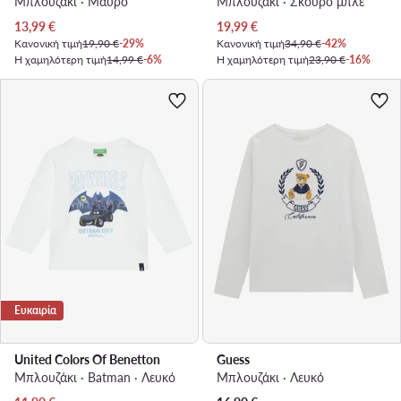
Μπλουζάκι · Μαύρο
Μπλουζάκι · Σκούρο μπλε
Τρέχουσα τιμή
Τρέχουσα τιμή
13,99
€
19,99
€
Κανονική τιμή
19,90 €
-29%
Κανονική τιμή
34,90 €
-42%
Η χαμηλότερη τιμή
14,99 €
-6%
Η χαμηλότερη τιμή
23,90 €
-16%
Ευκαιρία
United Colors Of Benetton
Guess
Μπλουζάκι · Batman · Λευκό
Μπλουζάκι · Λευκό