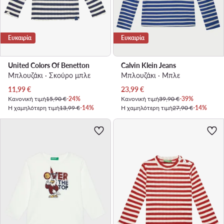
Ευκαιρία
Ευκαιρία
United Colors Of Benetton
Calvin Klein Jeans
Μπλουζάκι · Σκούρο μπλε
Μπλουζάκι · Μπλε
Τρέχουσα τιμή
Τρέχουσα τιμή
11,99
€
23,99
€
Κανονική τιμή
15,90 €
-24%
Κανονική τιμή
39,90 €
-39%
Η χαμηλότερη τιμή
13,99 €
-14%
Η χαμηλότερη τιμή
27,90 €
-14%