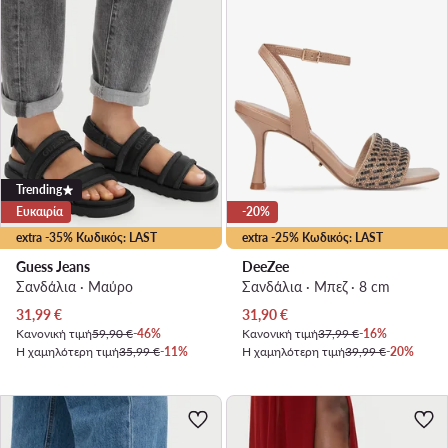
Trending
Ευκαιρία
-20%
extra -35% Κωδικός: LAST
extra -25% Κωδικός: LAST
Guess Jeans
DeeZee
Σανδάλια · Μαύρο
Σανδάλια · Μπεζ · 8 cm
Τρέχουσα τιμή
Τρέχουσα τιμή
31,99
€
31,90
€
Κανονική τιμή
59,90 €
-46%
Κανονική τιμή
37,99 €
-16%
Η χαμηλότερη τιμή
35,99 €
-11%
Η χαμηλότερη τιμή
39,99 €
-20%