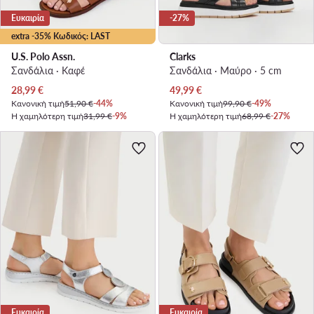
Ευκαιρία
-27%
extra -35% Κωδικός: LAST
U.S. Polo Assn.
Clarks
Σανδάλια · Καφέ
Σανδάλια · Μαύρο · 5 cm
Τρέχουσα τιμή
Τρέχουσα τιμή
28,99
€
49,99
€
Κανονική τιμή
51,90 €
-44%
Κανονική τιμή
99,90 €
-49%
Η χαμηλότερη τιμή
31,99 €
-9%
Η χαμηλότερη τιμή
68,99 €
-27%
Ευκαιρία
Ευκαιρία