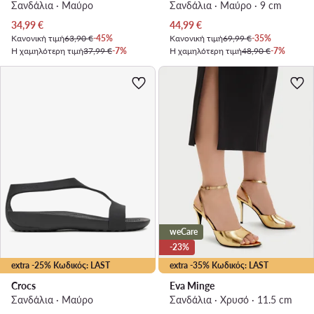
Σανδάλια · Μαύρο
Σανδάλια · Μαύρο · 9 cm
Τρέχουσα τιμή
Τρέχουσα τιμή
34,99
€
44,99
€
Κανονική τιμή
63,90 €
-45%
Κανονική τιμή
69,99 €
-35%
Η χαμηλότερη τιμή
37,99 €
-7%
Η χαμηλότερη τιμή
48,90 €
-7%
weCare
-23%
extra -25% Κωδικός: LAST
extra -35% Κωδικός: LAST
Crocs
Eva Minge
Σανδάλια · Μαύρο
Σανδάλια · Χρυσό · 11.5 cm