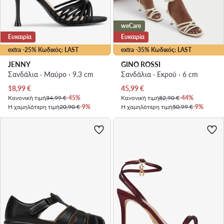
weCare
Ευκαιρία
Ευκαιρία
extra -25% Κωδικός: LAST
extra -35% Κωδικός: LAST
JENNY
GINO ROSSI
Σανδάλια · Μαύρο · 9.3 cm
Σανδάλια · Εκρού · 6 cm
Τρέχουσα τιμή
Τρέχουσα τιμή
18,99
€
45,99
€
Κανονική τιμή
34,99 €
-45%
Κανονική τιμή
82,90 €
-44%
Η χαμηλότερη τιμή
20,90 €
-9%
Η χαμηλότερη τιμή
50,99 €
-9%