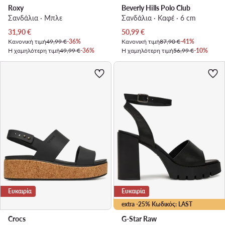
Roxy
Beverly Hills Polo Club
Σανδάλια · Μπλε
Σανδάλια · Καφέ · 6 cm
Τρέχουσα τιμή
Τρέχουσα τιμή
31,90
€
50,99
€
Κανονική τιμή
49,99 €
-36%
Κανονική τιμή
87,90 €
-41%
Η χαμηλότερη τιμή
49,99 €
-36%
Η χαμηλότερη τιμή
56,99 €
-10%
Ευκαιρία
Ευκαιρία
extra -25% Κωδικός: LAST
Crocs
G-Star Raw