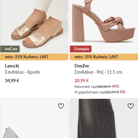
weCare
Ευκαιρία
extra -25% Κωδικός: LAST
extra -35% Κωδικός: LAST
Lasocki
DeeZee
Σανδάλια · Χρυσό
Σανδάλια · Ροζ · 11.5 cm
Τρέχουσα τιμή
34,99
€
20,99
€
Κανονική τιμή
38,00 €
-44%
Η χαμηλότερη τιμή
22,99 €
-8%