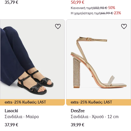
Τρέχουσα τιμή
35,79
€
50,99
€
Κανονική τιμή
102,90 €
-50%
Η χαμηλότερη τιμή
66,99 €
-23%
extra -25% Κωδικός: LAST
extra -25% Κωδικός: LAST
Lasocki
DeeZee
Σανδάλια · Μαύρο
Σανδάλια · Χρυσό · 12 cm
37,99
€
39,99
€