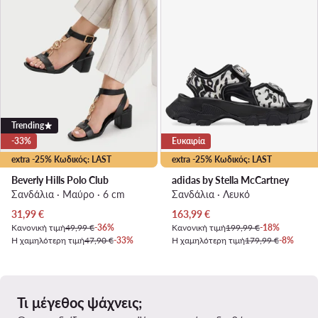
Trending
-33%
Ευκαιρία
extra -25% Κωδικός: LAST
extra -25% Κωδικός: LAST
Beverly Hills Polo Club
adidas by Stella McCartney
Σανδάλια · Μαύρο · 6 cm
Σανδάλια · Λευκό
Τρέχουσα τιμή
Τρέχουσα τιμή
31,99
€
163,99
€
Κανονική τιμή
49,99 €
-36%
Κανονική τιμή
199,99 €
-18%
Η χαμηλότερη τιμή
47,90 €
-33%
Η χαμηλότερη τιμή
179,99 €
-8%
Τι μέγεθος ψάχνεις;