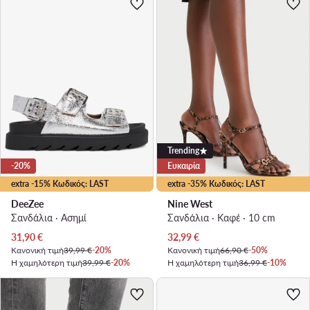
Trending
-20%
Ευκαιρία
extra -15% Κωδικός: LAST
extra -35% Κωδικός: LAST
DeeZee
Nine West
Σανδάλια · Ασημί
Σανδάλια · Καφέ · 10 cm
Τρέχουσα τιμή
Τρέχουσα τιμή
31,90
€
32,99
€
Κανονική τιμή
39,99 €
-20%
Κανονική τιμή
66,90 €
-50%
Η χαμηλότερη τιμή
39,99 €
-20%
Η χαμηλότερη τιμή
36,99 €
-10%