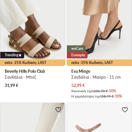
weCare
Trending
Ευκαιρία
extra -25% Κωδικός: LAST
extra -35% Κωδικός: LAST
Beverly Hills Polo Club
Eva Minge
Σανδάλια · Μπεζ
Σανδάλια · Μαύρο · 11 cm
Τρέχουσα τιμή
31,99
€
52,99
€
Κανονική τιμή
106,90 €
-50%
Η χαμηλότερη τιμή
58,99 €
-10%