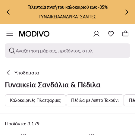
ΜΕΤΆΒΑΣΗ ΣΤΟ ΚΎΡΙΟ ΠΕΡΙΕΧΌΜΕΝΟ
ΜΕΤΆΒΑΣΗ ΣΤΗΝ ΑΝΑΖΉΤΗΣΗ
Τελευταία πνοή του καλοκαιριού έως -35%
ΓΥΝΑΙΚΕΙΑ
ΑΝΔΡΙΚΑ
ΤΣΑΝΤΕΣ
Αναζήτηση μάρκας, προϊόντος, στυλ
Υποδήματα
Γυναικεία Σανδάλια & Πέδιλα
Καλοκαιρινές Πλατφόρμες
Πέδιλα με Λεπτό Τακούνι
Πέ
Προϊόντα: 3.179