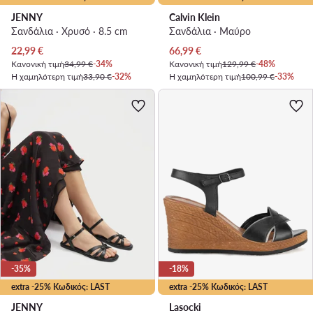
JENNY
Calvin Klein
Σανδάλια · Χρυσό · 8.5 cm
Σανδάλια · Μαύρο
Τρέχουσα τιμή
Τρέχουσα τιμή
22,99
€
66,99
€
Κανονική τιμή
34,99 €
-34%
Κανονική τιμή
129,99 €
-48%
Η χαμηλότερη τιμή
33,90 €
-32%
Η χαμηλότερη τιμή
100,99 €
-33%
-35%
-18%
extra -25% Κωδικός: LAST
extra -25% Κωδικός: LAST
JENNY
Lasocki