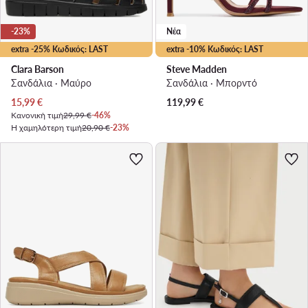
-23%
Νέα
extra -25% Κωδικός: LAST
extra -10% Κωδικός: LAST
Clara Barson
Steve Madden
Σανδάλια · Μαύρο
Σανδάλια · Μπορντό
Τρέχουσα τιμή
15,99
€
119,99
€
Κανονική τιμή
29,99 €
-46%
Η χαμηλότερη τιμή
20,90 €
-23%