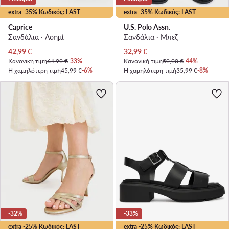
extra -35% Κωδικός: LAST
extra -35% Κωδικός: LAST
Caprice
U.S. Polo Assn.
Σανδάλια · Ασημί
Σανδάλια · Μπεζ
Τρέχουσα τιμή
Τρέχουσα τιμή
42,99
€
32,99
€
Κανονική τιμή
64,99 €
-33%
Κανονική τιμή
59,90 €
-44%
Η χαμηλότερη τιμή
45,99 €
-6%
Η χαμηλότερη τιμή
35,99 €
-8%
-32%
-33%
extra -25% Κωδικός: LAST
extra -25% Κωδικός: LAST