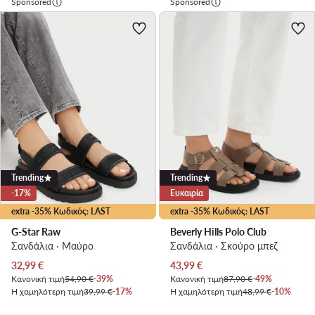
Sponsored
Sponsored
Trending
Trending
-17%
Ευκαιρία
extra -35% Κωδικός: LAST
extra -35% Κωδικός: LAST
G-Star Raw
Beverly Hills Polo Club
Σανδάλια · Μαύρο
Σανδάλια · Σκούρο μπεζ
Τρέχουσα τιμή
Τρέχουσα τιμή
32,99
€
43,99
€
Κανονική τιμή
54,90 €
-39%
Κανονική τιμή
87,90 €
-49%
Η χαμηλότερη τιμή
39,99 €
-17%
Η χαμηλότερη τιμή
48,99 €
-10%