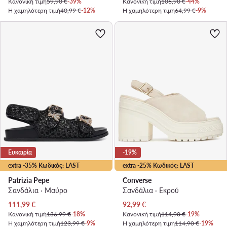
Κανονική τιμή
59,90 €
-39%
Κανονική τιμή
106,90 €
-44%
Η χαμηλότερη τιμή
40,99 €
-12%
Η χαμηλότερη τιμή
64,99 €
-9%
Ευκαιρία
-19%
extra -35% Κωδικός: LAST
extra -25% Κωδικός: LAST
Patrizia Pepe
Converse
Σανδάλια · Μαύρο
Σανδάλια · Εκρού
Τρέχουσα τιμή
Τρέχουσα τιμή
111,99
€
92,99
€
Κανονική τιμή
136,99 €
-18%
Κανονική τιμή
114,90 €
-19%
Η χαμηλότερη τιμή
123,99 €
-9%
Η χαμηλότερη τιμή
114,90 €
-19%