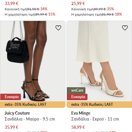
Τρέχουσα τιμή
Τρέχουσα τιμή
33,99
€
25,99
€
Κανονική τιμή
51,90 €
-34%
Κανονική τιμή
39,99 €
-35%
Η χαμηλότερη τιμή
39,99 €
-15%
Η χαμηλότερη τιμή
31,90 €
-18%
weCare
Ευκαιρία
Ευκαιρία
extra -35% Κωδικός: LAST
extra -35% Κωδικός: LAST
Juicy Couture
Eva Minge
Σανδάλια · Μαύρο · 9.5 cm
Σανδάλια · Εκρού · 11 cm
Τρέχουσα τιμή
Τρέχουσα τιμή
35,99
€
58,99
€