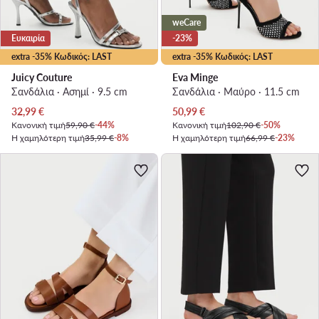
weCare
Ευκαιρία
-23%
extra -35% Κωδικός: LAST
extra -35% Κωδικός: LAST
Juicy Couture
Eva Minge
Σανδάλια · Ασημί · 9.5 cm
Σανδάλια · Μαύρο · 11.5 cm
Τρέχουσα τιμή
Τρέχουσα τιμή
32,99
€
50,99
€
Κανονική τιμή
59,90 €
-44%
Κανονική τιμή
102,90 €
-50%
Η χαμηλότερη τιμή
35,99 €
-8%
Η χαμηλότερη τιμή
66,99 €
-23%