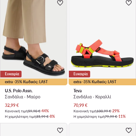
Ευκαιρία
Ευκαιρία
extra -35% Κωδικός: LAST
extra -35% Κωδικός: LAST
U.S. Polo Assn.
Teva
Σανδάλια · Μαύρο
Σανδάλια · Κοραλλί
Τρέχουσα τιμή
Τρέχουσα τιμή
32,99
€
70,99
€
Κανονική τιμή
59,90 €
-44%
Κανονική τιμή
100,99 €
-29%
Η χαμηλότερη τιμή
35,99 €
-8%
Η χαμηλότερη τιμή
79,99 €
-11%