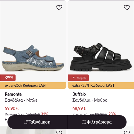
-29%
Ευκαιρία
extra -25% Κωδικός: LAST
extra -35% Κωδικός: LAST
Remonte
Buffalo
Σανδάλια · Μπλε
Σανδάλια · Μαύρο
Τρέχουσα τιμή
Τρέχουσα τιμή
59,90
€
68,99
€
Κανονική τιμή
86,91 €
-31%
Κανονική τιμή
89,90 €
-23%
Η χαμηλότερη τιμή
84,90 €
-29%
Η χαμηλότερη τιμή
78,99 €
-12%
Ταξινόμηση
Φιλτράρισμα