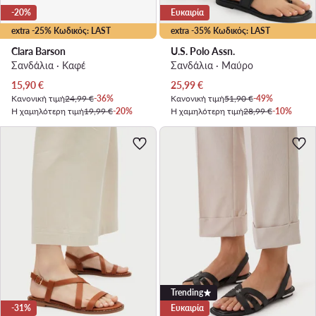
-20%
Ευκαιρία
extra -25% Κωδικός: LAST
extra -35% Κωδικός: LAST
Clara Barson
U.S. Polo Assn.
Σανδάλια · Καφέ
Σανδάλια · Μαύρο
Τρέχουσα τιμή
Τρέχουσα τιμή
15,90
€
25,99
€
Κανονική τιμή
24,99 €
-36%
Κανονική τιμή
51,90 €
-49%
Η χαμηλότερη τιμή
19,99 €
-20%
Η χαμηλότερη τιμή
28,99 €
-10%
Trending
-31%
Ευκαιρία