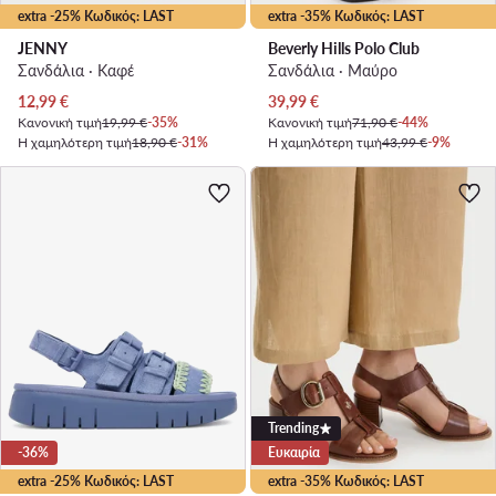
extra -25% Κωδικός: LAST
extra -35% Κωδικός: LAST
JENNY
Beverly Hills Polo Club
Σανδάλια · Καφέ
Σανδάλια · Μαύρο
Τρέχουσα τιμή
Τρέχουσα τιμή
12,99
€
39,99
€
Κανονική τιμή
19,99 €
-35%
Κανονική τιμή
71,90 €
-44%
Η χαμηλότερη τιμή
18,90 €
-31%
Η χαμηλότερη τιμή
43,99 €
-9%
Trending
-36%
Ευκαιρία
extra -25% Κωδικός: LAST
extra -35% Κωδικός: LAST