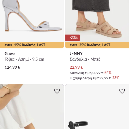
-23%
extra -15% Κωδικός: LAST
extra -25% Κωδικός: LAST
Guess
JENNY
Γόβες · Ασημί · 9.5 cm
Σανδάλια · Μπεζ
Τρέχουσα τιμή
124,99
€
22,99
€
Κανονική τιμή
34,99 €
-34%
Η χαμηλότερη τιμή
29,99 €
-23%