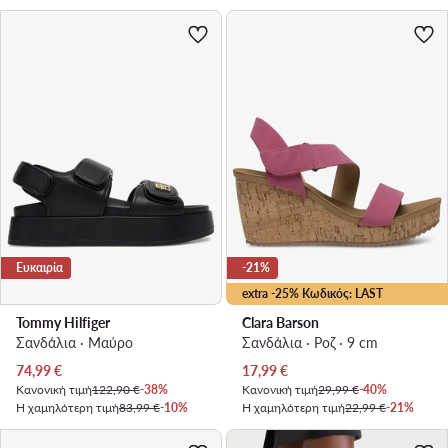
Ευκαιρία
-21%
extra -25% Κωδικός: LAST
Tommy Hilfiger
Clara Barson
Σανδάλια · Μαύρο
Σανδάλια · Ροζ · 9 cm
Τρέχουσα τιμή
Τρέχουσα τιμή
74,99
€
17,99
€
Κανονική τιμή
122,90 €
-38%
Κανονική τιμή
29,99 €
-40%
Η χαμηλότερη τιμή
83,99 €
-10%
Η χαμηλότερη τιμή
22,99 €
-21%