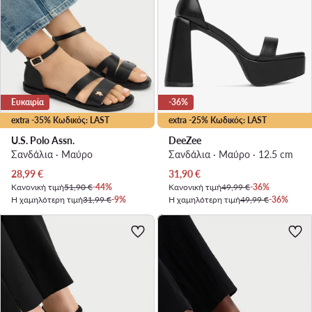
Ευκαιρία
-36%
extra -35% Κωδικός: LAST
extra -25% Κωδικός: LAST
U.S. Polo Assn.
DeeZee
Σανδάλια · Μαύρο
Σανδάλια · Μαύρο · 12.5 cm
Τρέχουσα τιμή
Τρέχουσα τιμή
28,99
€
31,90
€
Κανονική τιμή
51,90 €
-44%
Κανονική τιμή
49,99 €
-36%
Η χαμηλότερη τιμή
31,99 €
-9%
Η χαμηλότερη τιμή
49,99 €
-36%