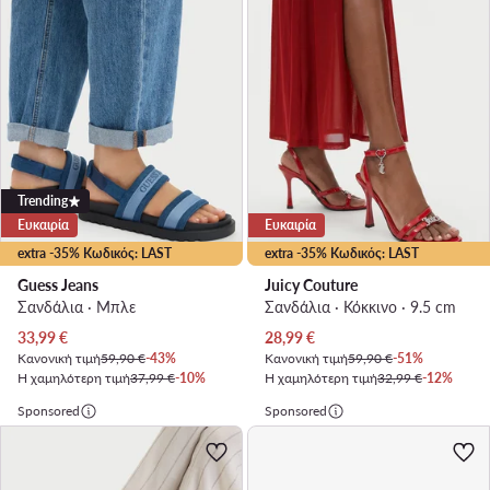
Trending
Ευκαιρία
Ευκαιρία
extra -35% Κωδικός: LAST
extra -35% Κωδικός: LAST
Guess Jeans
Juicy Couture
Σανδάλια · Μπλε
Σανδάλια · Κόκκινο · 9.5 cm
Τρέχουσα τιμή
Τρέχουσα τιμή
33,99
€
28,99
€
Κανονική τιμή
59,90 €
-43%
Κανονική τιμή
59,90 €
-51%
Η χαμηλότερη τιμή
37,99 €
-10%
Η χαμηλότερη τιμή
32,99 €
-12%
Sponsored
Sponsored