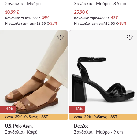
Σανδάλια · Μαύρο
Σανδάλια · Μαύρο · 8.5 cm
Τρέχουσα τιμή
Τρέχουσα τιμή
10,99
€
25,90
€
Κανονική τιμή
16,99 €
-35%
Κανονική τιμή
44,99 €
-42%
Η χαμηλότερη τιμή
16,99 €
-35%
Η χαμηλότερη τιμή
31,90 €
-18%
-15%
-18%
extra -35% Κωδικός: LAST
extra -25% Κωδικός: LAST
U.S. Polo Assn.
DeeZee
Σανδάλια · Καφέ
Σανδάλια · Μαύρο · 9 cm