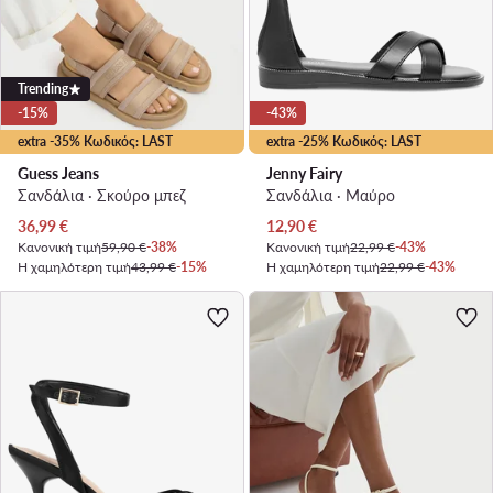
Trending
-15%
-43%
extra -35% Κωδικός: LAST
extra -25% Κωδικός: LAST
Guess Jeans
Jenny Fairy
Σανδάλια · Σκούρο μπεζ
Σανδάλια · Μαύρο
Τρέχουσα τιμή
Τρέχουσα τιμή
36,99
€
12,90
€
Κανονική τιμή
59,90 €
-38%
Κανονική τιμή
22,99 €
-43%
Η χαμηλότερη τιμή
43,99 €
-15%
Η χαμηλότερη τιμή
22,99 €
-43%