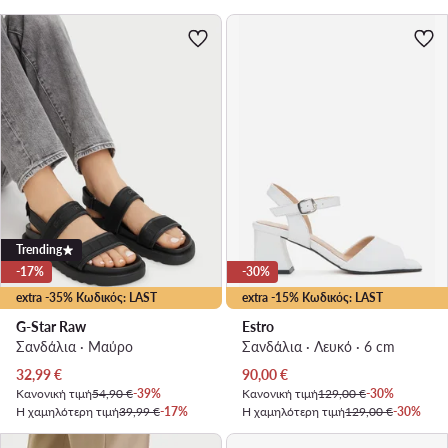
Trending
-17%
-30%
extra -35% Κωδικός: LAST
extra -15% Κωδικός: LAST
G-Star Raw
Estro
Σανδάλια · Μαύρο
Σανδάλια · Λευκό · 6 cm
Τρέχουσα τιμή
Τρέχουσα τιμή
32,99
€
90,00
€
Κανονική τιμή
54,90 €
-39%
Κανονική τιμή
129,00 €
-30%
Η χαμηλότερη τιμή
39,99 €
-17%
Η χαμηλότερη τιμή
129,00 €
-30%