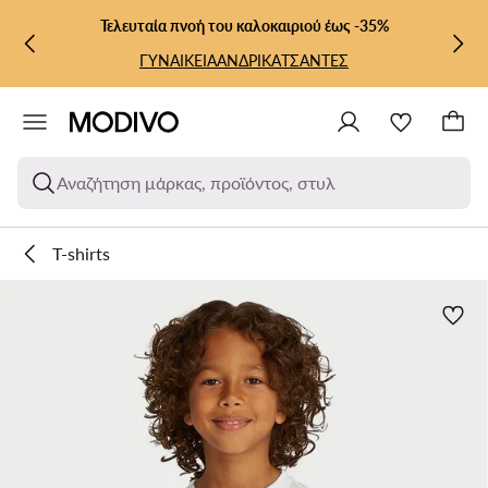
ΜΕΤΆΒΑΣΗ ΣΤΟ ΚΎΡΙΟ ΠΕΡΙΕΧΌΜΕΝΟ
ΜΕΤΆΒΑΣΗ ΣΤΗΝ ΑΝΑΖΉΤΗΣΗ
Τελευταία πνοή του καλοκαιριού έως -35%
ΓΥΝΑΙΚΕΙΑ
ΑΝΔΡΙΚΑ
ΤΣΑΝΤΕΣ
Αναζήτηση μάρκας, προϊόντος, στυλ
T-shirts