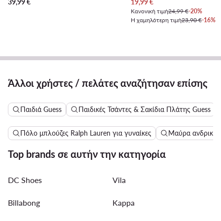
Τρέχουσα τιμή
39,99
€
19,99
€
Κανονική τιμή
24,99 €
-20%
Η χαμηλότερη τιμή
23,90 €
-16%
Άλλοι χρήστες / πελάτες αναζήτησαν επίσης
Παιδιά Guess
Παιδικές Τσάντες & Σακίδια Πλάτης Guess
Πόλο μπλούζες Ralph Lauren για γυναίκες
Μαύρα ανδρικά 
Top brands σε αυτήν την κατηγορία
DC Shoes
Vila
Billabong
Kappa