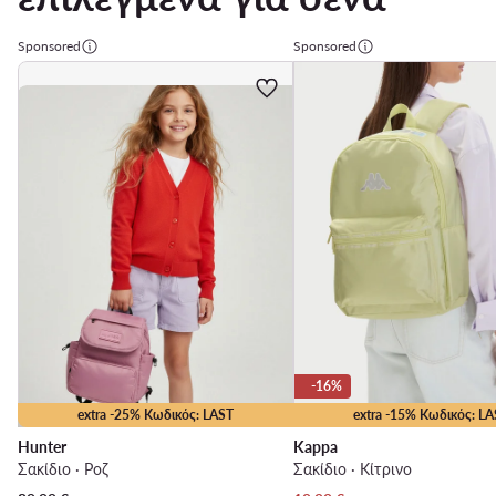
Sponsored
Sponsored
-16%
extra -25% Κωδικός: LAST
extra -15% Κωδικός: LA
Hunter
Kappa
Σακίδιο · Ροζ
Σακίδιο · Κίτρινο