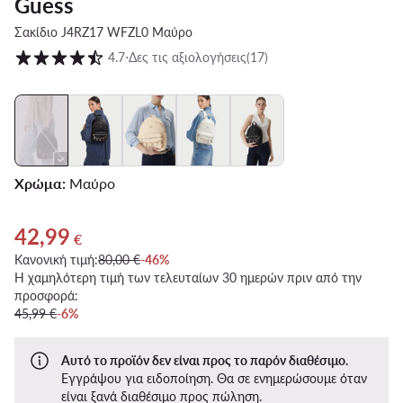
Guess
Σακίδιο J4RZ17 WFZL0 Μαύρο
Βαθμολογία πελατών σε κλίμακα 1 έως 5
4.7
⋅
Δες τις αξιολογήσεις
(17)
Χρώμα:
Μαύρο
42,99
Τρέχουσα τιμή 42,99 €
€
Κανονική τιμή:
80,00 €
-46%
Η χαμηλότερη τιμή των τελευταίων 30 ημερών πριν από την
προσφορά:
45,99 €
-6%
Αυτό το προϊόν δεν είναι προς το παρόν διαθέσιμο.
Εγγράψου για ειδοποίηση. Θα σε ενημερώσουμε όταν
είναι ξανά διαθέσιμο προς πώληση.