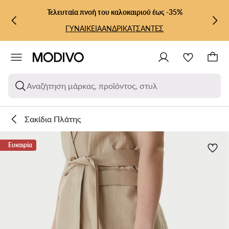
ΜΕΤΆΒΑΣΗ ΣΤΟ ΚΎΡΙΟ ΠΕΡΙΕΧΌΜΕΝΟ
ΜΕΤΆΒΑΣΗ ΣΤΗΝ ΑΝΑΖΉΤΗΣΗ
Τελευταία πνοή του καλοκαιριού έως -35%
ΓΥΝΑΙΚΕΙΑ
ΑΝΔΡΙΚΑ
ΤΣΑΝΤΕΣ
Αναζήτηση μάρκας, προϊόντος, στυλ
Σακίδια Πλάτης
Ευκαιρία