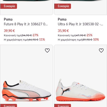
Ευκαιρία
Ευκαιρία
Puma
Puma
Future 8 Play It Jr 108627 02 · Ποδοσφαιρικά Παπούτσια
Ultra 6 Play It Jr 108538 02 · Ποδοσφαιρικά Παπούτσια
Τρέχουσα τιμή
Τρέχουσα τιμή
39,90
€
35,90
€
Κανονική τιμή
54,90 €
-27%
Κανονική τιμή
47,90 €
-25%
Η χαμηλότερη τιμή
44,90 €
-11%
Η χαμηλότερη τιμή
39,90 €
-10%
Ευκαιρία
Ευκαιρία