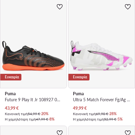
Ευκαιρία
Ευκαιρία
Puma
Puma
Future 9 Play It Jr 108927 02 · Ποδοσφαιρικά Παπούτσια
Ultra 5 Match Forever Fg/Ag Jr 108413 01 · Ποδοσφαιρικά Παπούτσια
Τρέχουσα τιμή
Τρέχουσα τιμή
43,99
€
49,99
€
Κανονική τιμή
54,99 €
-20%
Κανονική τιμή
69,90 €
-28%
Η χαμηλότερη τιμή
47,99 €
-8%
Η χαμηλότερη τιμή
52,99 €
-5%