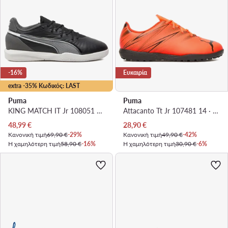
-16%
Ευκαιρία
extra -35% Κωδικός: LAST
Puma
Puma
KING MATCH IT Jr 108051 01 · Ποδοσφαιρικά Παπούτσια
Attacanto Tt Jr 107481 14 · Ποδοσφαιρικά Παπούτσια
Τρέχουσα τιμή
Τρέχουσα τιμή
48,99
€
28,90
€
Κανονική τιμή
69,90 €
-29%
Κανονική τιμή
49,90 €
-42%
Η χαμηλότερη τιμή
58,90 €
-16%
Η χαμηλότερη τιμή
30,90 €
-6%