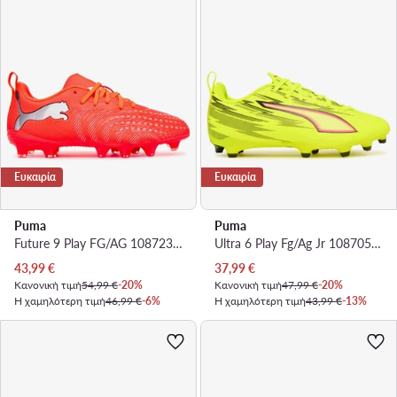
Ευκαιρία
Ευκαιρία
Puma
Puma
Future 9 Play FG/AG 108723 01 · Ποδοσφαιρικά Παπούτσια
Ultra 6 Play Fg/Ag Jr 108705 01 · Ποδοσφαιρικά Παπούτσια
Τρέχουσα τιμή
Τρέχουσα τιμή
43,99
€
37,99
€
Κανονική τιμή
54,99 €
-20%
Κανονική τιμή
47,99 €
-20%
Η χαμηλότερη τιμή
46,99 €
-6%
Η χαμηλότερη τιμή
43,99 €
-13%