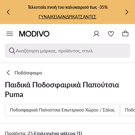
ΜΕΤΆΒΑΣΗ ΣΤΟ ΚΎΡΙΟ ΠΕΡΙΕΧΌΜΕΝΟ
ΜΕΤΆΒΑΣΗ ΣΤΗΝ ΑΝΑΖΉΤΗΣΗ
Τελευταία πνοή του καλοκαιριού έως -35%
ΓΥΝΑΙΚΕΙΑ
ΑΝΔΡΙΚΑ
ΤΣΑΝΤΕΣ
Αναζήτηση μάρκας, προϊόντος, στυλ
Ποδόσφαιρο
Παιδικά Ποδοσφαιρικά Παπούτσια
Puma
Ποδοσφαιρικά Παπούτσια Εσωτερικού Χώρου / Σάλας
Ποδο
Προϊόντα: 25
·
Επιλεγμένα φίλτρα (1)