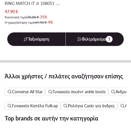
KING MATCH IT Jr 108051 · Ποδοσφαιρικά Παπούτσια
Τρέχουσα τιμή
47,90
€
Κανονική τιμή
70,00 €
-31%
Η χαμηλότερη τιμή
49,90 €
-4%
Ταξινόμηση
Φιλτράρισμα
1
Άλλοι χρήστες / πελάτες αναζήτησαν επίσης
Converse All Star
Γυναικεία σουέντ ankle boots
Ανδρικά
Γυναικεία Καπέλα Fullcap
Ρολόγια Casio για άνδρες
Αθλ
Top brands σε αυτήν την κατηγορία