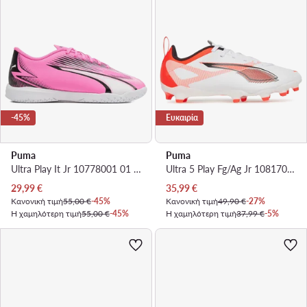
-45%
Ευκαιρία
Puma
Puma
Ultra Play It Jr 10778001 01 · Ποδοσφαιρικά Παπούτσια
Ultra 5 Play Fg/Ag Jr 108170 01 · Ποδοσφαιρικά Παπούτσια
Τρέχουσα τιμή
Τρέχουσα τιμή
29,99
€
35,99
€
Κανονική τιμή
55,00 €
-45%
Κανονική τιμή
49,90 €
-27%
Η χαμηλότερη τιμή
55,00 €
-45%
Η χαμηλότερη τιμή
37,99 €
-5%