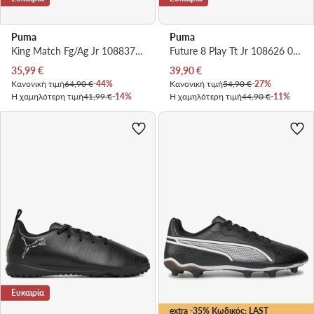
Puma
Puma
King Match Fg/Ag Jr 108837 01 · Ποδοσφαιρικά Παπούτσια
Future 8 Play Tt Jr 108626 01 · Ποδοσφαιρικά Παπούτσια
Τρέχουσα τιμή
Τρέχουσα τιμή
35,99
€
39,90
€
Κανονική τιμή
64,90 €
-44%
Κανονική τιμή
54,90 €
-27%
Η χαμηλότερη τιμή
41,99 €
-14%
Η χαμηλότερη τιμή
44,90 €
-11%
Ευκαιρία
extra -35% Κωδικός: LAST