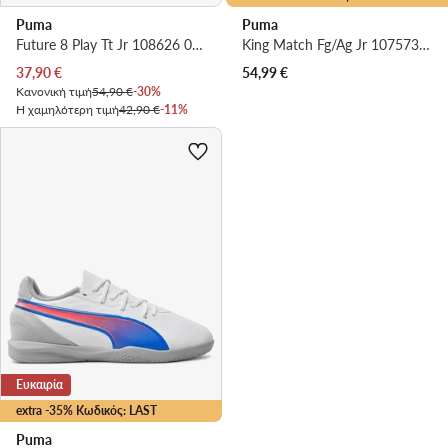
Puma
Puma
Future 8 Play Tt Jr 108626 02 · Ποδοσφαιρικά Παπούτσια
King Match Fg/Ag Jr 107573 01 · Ποδοσφαιρικά Παπούτσια
Τρέχουσα τιμή
37,90
€
54,99
€
Κανονική τιμή
54,90 €
-30%
Η χαμηλότερη τιμή
42,90 €
-11%
Ευκαιρία
extra -35% Κωδικός: LAST
Puma