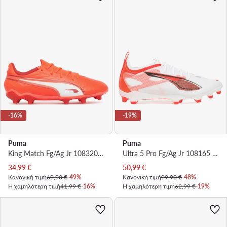
-16%
-19%
Puma
Puma
King Match Fg/Ag Jr 108320 01 · Ποδοσφαιρικά Παπούτσια
Ultra 5 Pro Fg/Ag Jr 108165 01 · Ποδοσφαιρικά Παπούτσια
Τρέχουσα τιμή
Τρέχουσα τιμή
34,99
€
50,99
€
Κανονική τιμή
69,90 €
-49%
Κανονική τιμή
99,90 €
-48%
Η χαμηλότερη τιμή
41,99 €
-16%
Η χαμηλότερη τιμή
62,99 €
-19%