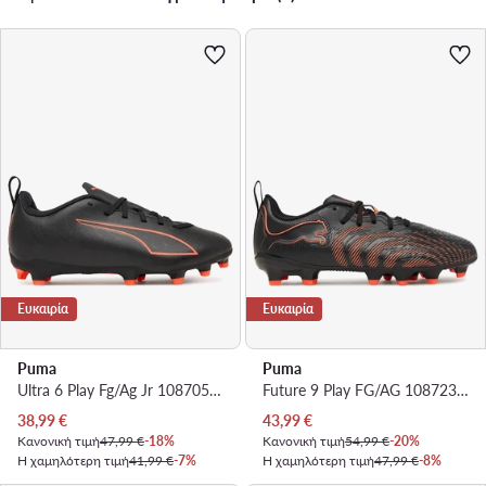
Ευκαιρία
Ευκαιρία
Puma
Puma
Ultra 6 Play Fg/Ag Jr 108705 02 · Ποδοσφαιρικά Παπούτσια
Future 9 Play FG/AG 108723 02 · Ποδοσφαιρικά Παπούτσια
Τρέχουσα τιμή
Τρέχουσα τιμή
38,99
€
43,99
€
Κανονική τιμή
47,99 €
-18%
Κανονική τιμή
54,99 €
-20%
Η χαμηλότερη τιμή
41,99 €
-7%
Η χαμηλότερη τιμή
47,99 €
-8%