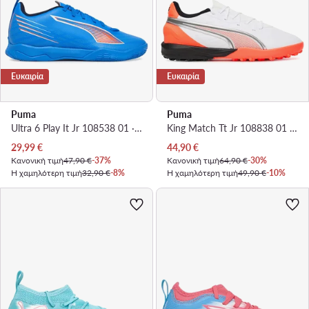
Ευκαιρία
Ευκαιρία
Puma
Puma
Ultra 6 Play It Jr 108538 01 · Ποδοσφαιρικά Παπούτσια
King Match Tt Jr 108838 01 · Ποδοσφαιρικά Παπούτσια
Τρέχουσα τιμή
Τρέχουσα τιμή
29,99
€
44,90
€
Κανονική τιμή
47,90 €
-37%
Κανονική τιμή
64,90 €
-30%
Η χαμηλότερη τιμή
32,90 €
-8%
Η χαμηλότερη τιμή
49,90 €
-10%