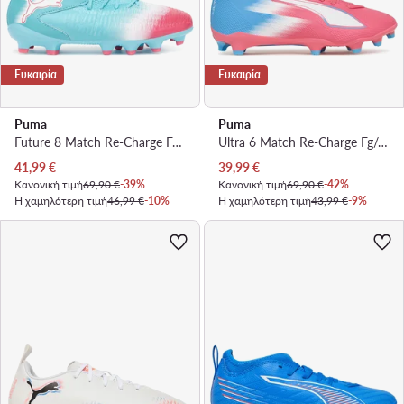
Ευκαιρία
Ευκαιρία
Puma
Puma
Future 8 Match Re-Charge Fg/Ag Jr 108762 01 · Ποδοσφαιρικά Παπούτσια
Ultra 6 Match Re-Charge Fg/Ag Jr 108767 01 · Ποδοσφαιρικά Παπούτσια
Τρέχουσα τιμή
Τρέχουσα τιμή
41,99
€
39,99
€
Κανονική τιμή
69,90 €
-39%
Κανονική τιμή
69,90 €
-42%
Η χαμηλότερη τιμή
46,99 €
-10%
Η χαμηλότερη τιμή
43,99 €
-9%