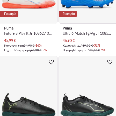
Ευκαιρία
Ευκαιρία
Puma
Puma
Future 8 Play It Jr 108627 01 · Ποδοσφαιρικά Παπούτσια
Ultra 6 Match Fg/Ag Jr 108515 01 · Ποδοσφαιρικά Παπούτσια
Τρέχουσα τιμή
Τρέχουσα τιμή
45,99
€
46,90
€
Κανονική τιμή
54,90 €
-16%
Κανονική τιμή
69,90 €
-32%
Η χαμηλότερη τιμή
48,90 €
-5%
Η χαμηλότερη τιμή
51,90 €
-9%