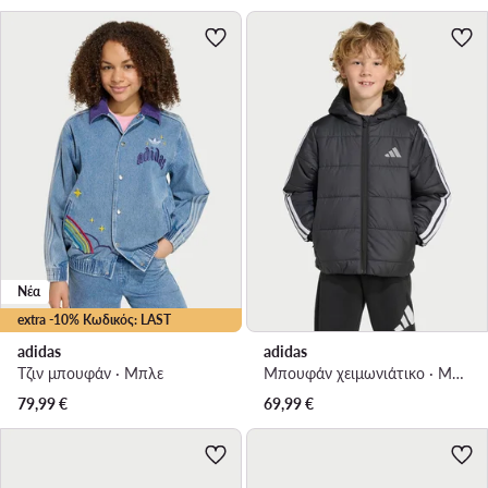
Νέα
extra -10% Κωδικός: LAST
adidas
adidas
Τζιν μπουφάν · Μπλε
Μπουφάν χειμωνιάτικο · Μαύρο
79,99
€
69,99
€