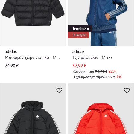
Trending
Ευκαιρία
adidas
adidas
Μπουφάν χειμωνιάτικο · Μαύρο
Τζιν μπουφάν · Μπλε
Τρέχουσα τιμή
74,90
€
57,99
€
Κανονική τιμή
74,90 €
-22%
Η χαμηλότερη τιμή
63,99 €
-9%