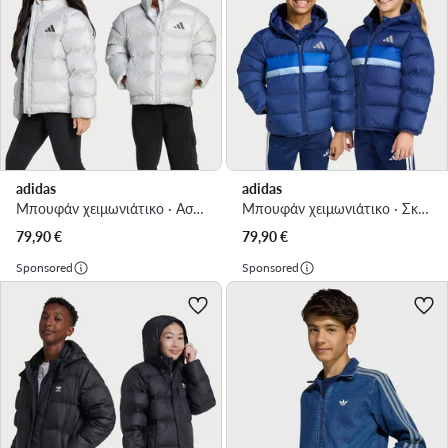
adidas
adidas
Μπουφάν χειμωνιάτικο · Ασημί
Μπουφάν χειμωνιάτικο · Σκούρο μπλε
79,90
€
79,90
€
Sponsored
Sponsored