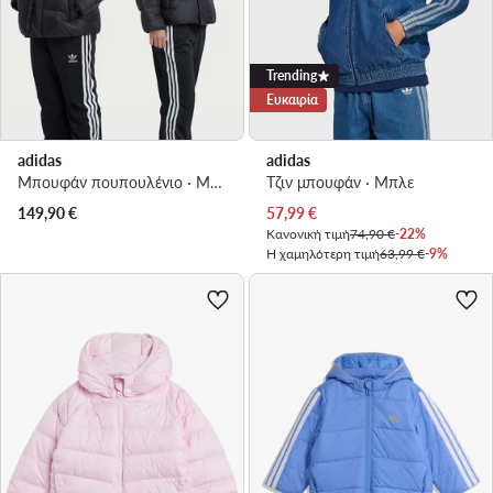
Trending
Ευκαιρία
adidas
adidas
Μπουφάν πουπουλένιο · Μαύρο
Τζιν μπουφάν · Μπλε
Τρέχουσα τιμή
149,90
€
57,99
€
Κανονική τιμή
74,90 €
-22%
Η χαμηλότερη τιμή
63,99 €
-9%