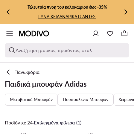
ΜΕΤΆΒΑΣΗ ΣΤΟ ΚΎΡΙΟ ΠΕΡΙΕΧΌΜΕΝΟ
ΜΕΤΆΒΑΣΗ ΣΤΗΝ ΑΝΑΖΉΤΗΣΗ
Τελευταία πνοή του καλοκαιριού έως -35%
ΓΥΝΑΙΚΕΙΑ
ΑΝΔΡΙΚΑ
ΤΣΑΝΤΕΣ
Αναζήτηση μάρκας, προϊόντος, στυλ
Πανωφόρια
Παιδικά μπουφάν Adidas
Μεταβατικά Μπουφάν
Πουπουλένια Μπουφάν
Χειμων
Προϊόντα: 24
·
Επιλεγμένα φίλτρα (1)