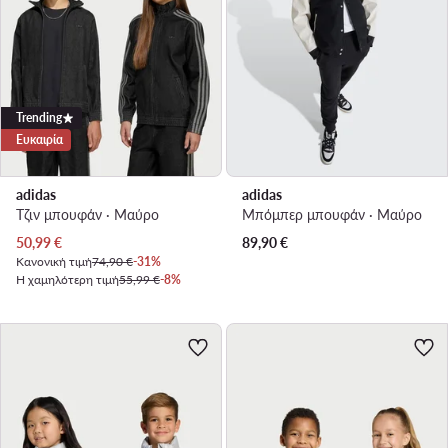
Trending
Ευκαιρία
adidas
adidas
Τζιν μπουφάν · Μαύρο
Μπόμπερ μπουφάν · Μαύρο
Τρέχουσα τιμή
50,99
€
89,90
€
Κανονική τιμή
74,90 €
-31%
Η χαμηλότερη τιμή
55,99 €
-8%