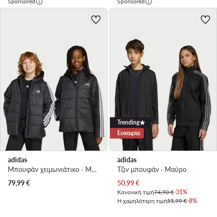
Sponsored
Sponsored
Trending
Ευκαιρία
adidas
adidas
Μπουφάν χειμωνιάτικο · Μαύρο
Τζιν μπουφάν · Μαύρο
Τρέχουσα τιμή
79,99
€
50,99
€
Κανονική τιμή
74,90 €
-31%
Η χαμηλότερη τιμή
55,99 €
-8%