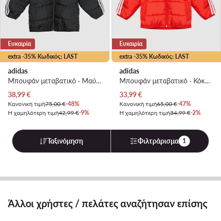
Ευκαιρία
Ευκαιρία
extra -35% Κωδικός: LAST
extra -35% Κωδικός: LAST
adidas
adidas
Μπουφάν μεταβατικό · Μαύρο
Μπουφάν μεταβατικό · Κόκκινο
Τρέχουσα τιμή
Τρέχουσα τιμή
38,99
€
33,99
€
Κανονική τιμή
75,00 €
-48%
Κανονική τιμή
65,00 €
-47%
Η χαμηλότερη τιμή
42,99 €
-9%
Η χαμηλότερη τιμή
34,99 €
-2%
Ταξινόμηση
Φιλτράρισμα
1
Άλλοι χρήστες / πελάτες αναζήτησαν επίσης