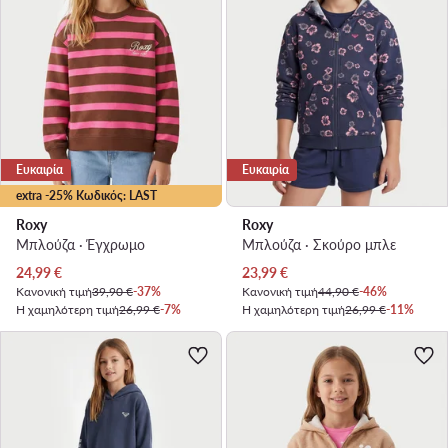
Ευκαιρία
Ευκαιρία
extra -25% Κωδικός: LAST
Roxy
Roxy
Μπλούζα · Έγχρωμο
Μπλούζα · Σκούρο μπλε
Τρέχουσα τιμή
Τρέχουσα τιμή
24,99
€
23,99
€
Κανονική τιμή
39,90 €
-37%
Κανονική τιμή
44,90 €
-46%
Η χαμηλότερη τιμή
26,99 €
-7%
Η χαμηλότερη τιμή
26,99 €
-11%