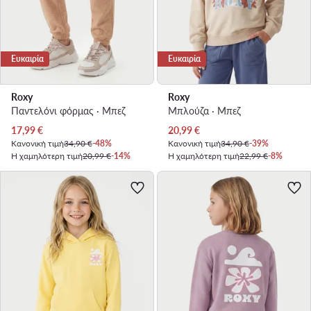
Ευκαιρία
Ευκαιρία
Roxy
Roxy
Παντελόνι φόρμας · Μπεζ
Μπλούζα · Μπεζ
Τρέχουσα τιμή
Τρέχουσα τιμή
17,99
€
20,99
€
Κανονική τιμή
34,90 €
-48%
Κανονική τιμή
34,90 €
-39%
Η χαμηλότερη τιμή
20,99 €
-14%
Η χαμηλότερη τιμή
22,99 €
-8%