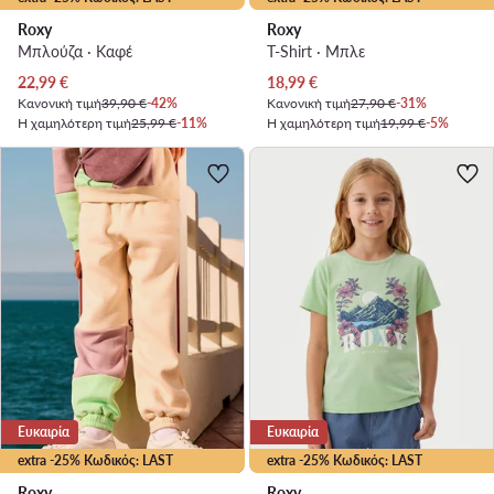
Roxy
Roxy
Μπλούζα · Καφέ
T-Shirt · Μπλε
Τρέχουσα τιμή
Τρέχουσα τιμή
22,99
€
18,99
€
Κανονική τιμή
39,90 €
-42%
Κανονική τιμή
27,90 €
-31%
Η χαμηλότερη τιμή
25,99 €
-11%
Η χαμηλότερη τιμή
19,99 €
-5%
Ευκαιρία
Ευκαιρία
extra -25% Κωδικός: LAST
extra -25% Κωδικός: LAST
Roxy
Roxy