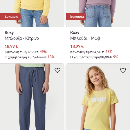
Ευκαιρία
Ευκαιρία
Roxy
Roxy
Μπλούζα · Κίτρινο
Μπλούζα · Μωβ
Τρέχουσα τιμή
Τρέχουσα τιμή
18,99
€
18,99
€
Κανονική τιμή
37,90 €
-49%
Κανονική τιμή
34,90 €
-45%
Η χαμηλότερη τιμή
21,99 €
-13%
Η χαμηλότερη τιμή
20,99 €
-9%