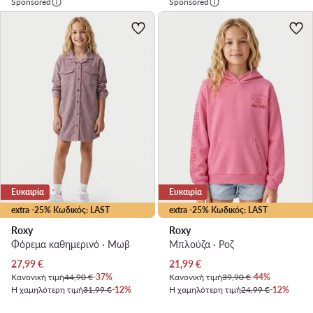
Sponsored
Sponsored
Ευκαιρία
Ευκαιρία
extra -25% Κωδικός: LAST
extra -25% Κωδικός: LAST
Roxy
Roxy
Φόρεμα καθημερινό · Μωβ
Μπλούζα · Ροζ
Τρέχουσα τιμή
Τρέχουσα τιμή
27,99
€
21,99
€
Κανονική τιμή
44,90 €
-37%
Κανονική τιμή
39,90 €
-44%
Η χαμηλότερη τιμή
31,99 €
-12%
Η χαμηλότερη τιμή
24,99 €
-12%