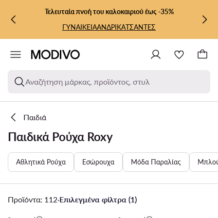
ΜΕΤΆΒΑΣΗ ΣΤΟ ΚΎΡΙΟ ΠΕΡΙΕΧΌΜΕΝΟ
ΜΕΤΆΒΑΣΗ ΣΤΗΝ ΑΝΑΖΉΤΗΣΗ
Τελευταία πνοή του καλοκαιριού έως -35%
ΓΥΝΑΙΚΕΙΑ
ΑΝΔΡΙΚΑ
ΤΣΑΝΤΕΣ
Αναζήτηση μάρκας, προϊόντος, στυλ
Παιδιά
Παιδικά Ρούχα Roxy
Αθλητικά Ρούχα
Εσώρουχα
Μόδα Παραλίας
Μπλού
Προϊόντα: 112
·
Επιλεγμένα φίλτρα (1)