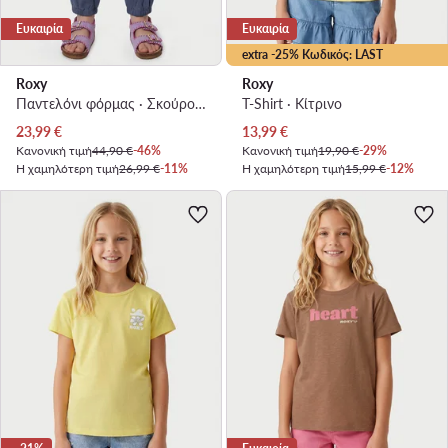
Ευκαιρία
Ευκαιρία
extra -25% Κωδικός: LAST
Roxy
Roxy
Παντελόνι φόρμας · Σκούρο μπλε
T-Shirt · Κίτρινο
Τρέχουσα τιμή
Τρέχουσα τιμή
23,99
€
13,99
€
Κανονική τιμή
44,90 €
-46%
Κανονική τιμή
19,90 €
-29%
Η χαμηλότερη τιμή
26,99 €
-11%
Η χαμηλότερη τιμή
15,99 €
-12%