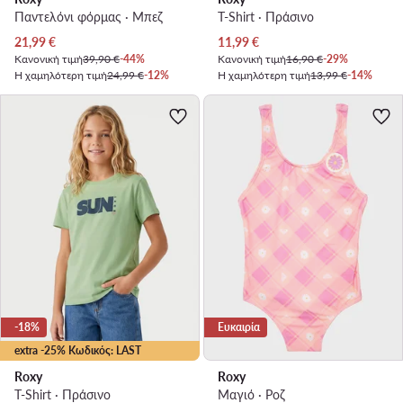
Παντελόνι φόρμας · Μπεζ
T-Shirt · Πράσινο
Τρέχουσα τιμή
Τρέχουσα τιμή
21,99
€
11,99
€
Κανονική τιμή
39,90 €
-44%
Κανονική τιμή
16,90 €
-29%
Η χαμηλότερη τιμή
24,99 €
-12%
Η χαμηλότερη τιμή
13,99 €
-14%
-18%
Ευκαιρία
extra -25% Κωδικός: LAST
Roxy
Roxy
T-Shirt · Πράσινο
Μαγιό · Ροζ