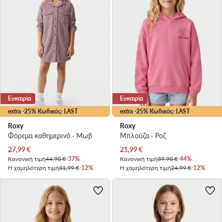
Ευκαιρία
Ευκαιρία
extra -25% Κωδικός: LAST
extra -25% Κωδικός: LAST
Roxy
Roxy
Φόρεμα καθημερινό · Μωβ
Μπλούζα · Ροζ
Τρέχουσα τιμή
Τρέχουσα τιμή
27,99
€
21,99
€
Κανονική τιμή
44,90 €
-37%
Κανονική τιμή
39,90 €
-44%
Η χαμηλότερη τιμή
31,99 €
-12%
Η χαμηλότερη τιμή
24,99 €
-12%