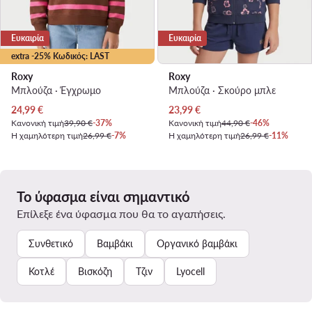
Ευκαιρία
Ευκαιρία
extra -25% Κωδικός: LAST
Roxy
Roxy
Μπλούζα · Έγχρωμο
Μπλούζα · Σκούρο μπλε
Τρέχουσα τιμή
Τρέχουσα τιμή
24,99
€
23,99
€
Κανονική τιμή
39,90 €
-37%
Κανονική τιμή
44,90 €
-46%
Η χαμηλότερη τιμή
26,99 €
-7%
Η χαμηλότερη τιμή
26,99 €
-11%
Το ύφασμα είναι σημαντικό
Επίλεξε ένα ύφασμα που θα το αγαπήσεις.
Συνθετικό
Βαμβάκι
Οργανικό βαμβάκι
Κοτλέ
Βισκόζη
Τζιν
Lyocell