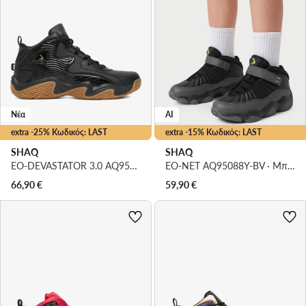
Νέα
AI
extra -25% Κωδικός: LAST
extra -15% Κωδικός: LAST
SHAQ
SHAQ
EO-DEVASTATOR 3.0 AQ95078B-B · Μπασκετικά Παπούτσια
EO-NET AQ95088Y-BV · Μπασκετικά Παπούτσια
66,90
€
59,90
€