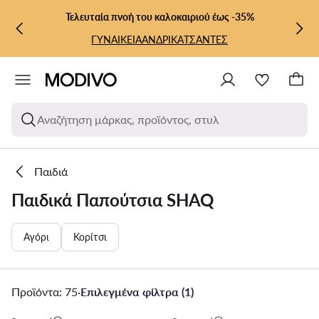
ΜΕΤΆΒΑΣΗ ΣΤΟ ΚΎΡΙΟ ΠΕΡΙΕΧΌΜΕΝΟ
ΜΕΤΆΒΑΣΗ ΣΤΗΝ ΑΝΑΖΉΤΗΣΗ
Τελευταία πνοή του καλοκαιριού έως -35%
ΓΥΝΑΙΚΕΙΑ
ΑΝΔΡΙΚΑ
ΤΣΑΝΤΕΣ
Αναζήτηση μάρκας, προϊόντος, στυλ
Παιδιά
Παιδικά Παπούτσια SHAQ
Αγόρι
Κορίτσι
Προϊόντα: 75
·
Επιλεγμένα φίλτρα (1)