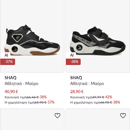
AI
AI
-37%
-38%
SHAQ
SHAQ
Αθλητικά · Μαύρο
Αθλητικά · Μαύρο
Τρέχουσα τιμή
Τρέχουσα τιμή
40,90
€
28,90
€
Κανονική τιμή
66,46 €
-38%
Κανονική τιμή
49,99 €
-42%
Η χαμηλότερη τιμή
65,90 €
-37%
Η χαμηλότερη τιμή
46,90 €
-38%