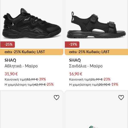
-25%
-19%
extra -25% Κωδικός: LAST
extra -25% Κωδικός: LAST
SHAQ
SHAQ
Αθλητικά · Μαύρο
Σανδάλια · Μαύρο
Τρέχουσα τιμή
Τρέχουσα τιμή
31,90
€
16,90
€
Κανονική τιμή
52,99 €
-39%
Κανονική τιμή
21,99 €
-23%
Η χαμηλότερη τιμή
42,99 €
-25%
Η χαμηλότερη τιμή
20,90 €
-19%