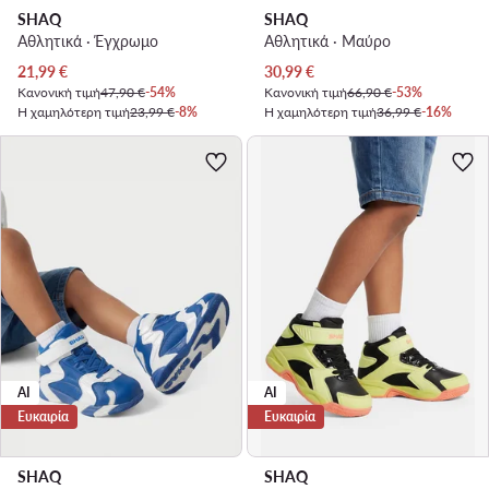
SHAQ
SHAQ
Αθλητικά · Έγχρωμο
Αθλητικά · Μαύρο
Τρέχουσα τιμή
Τρέχουσα τιμή
21,99
€
30,99
€
Κανονική τιμή
47,90 €
-54%
Κανονική τιμή
66,90 €
-53%
Η χαμηλότερη τιμή
23,99 €
-8%
Η χαμηλότερη τιμή
36,99 €
-16%
AI
AI
Ευκαιρία
Ευκαιρία
SHAQ
SHAQ