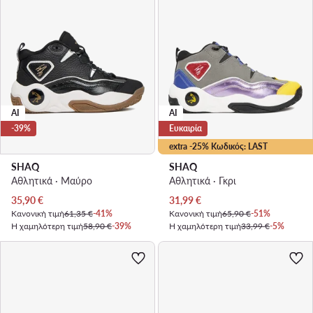
AI
AI
-39%
Ευκαιρία
extra -25% Κωδικός: LAST
SHAQ
SHAQ
Αθλητικά · Μαύρο
Αθλητικά · Γκρι
Τρέχουσα τιμή
Τρέχουσα τιμή
35,90
€
31,99
€
Κανονική τιμή
61,35 €
-41%
Κανονική τιμή
65,90 €
-51%
Η χαμηλότερη τιμή
58,90 €
-39%
Η χαμηλότερη τιμή
33,99 €
-5%