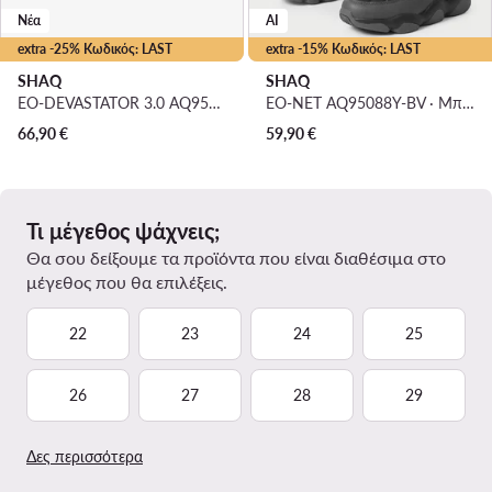
Νέα
AI
extra -25% Κωδικός: LAST
extra -15% Κωδικός: LAST
SHAQ
SHAQ
EO-DEVASTATOR 3.0 AQ95078B-B · Μπασκετικά Παπούτσια
EO-NET AQ95088Y-BV · Μπασκετικά Παπούτσια
66,90
€
59,90
€
Τι μέγεθος ψάχνεις;
Θα σου δείξουμε τα προϊόντα που είναι διαθέσιμα στο
μέγεθος που θα επιλέξεις.
22
23
24
25
26
27
28
29
Δες περισσότερα