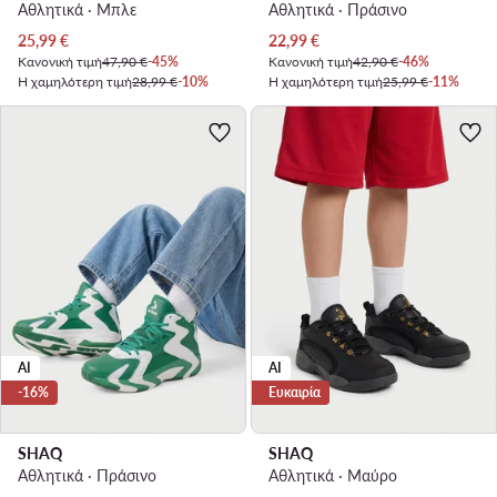
Αθλητικά · Μπλε
Αθλητικά · Πράσινο
Τρέχουσα τιμή
Τρέχουσα τιμή
25,99
€
22,99
€
Κανονική τιμή
47,90 €
-45%
Κανονική τιμή
42,90 €
-46%
Η χαμηλότερη τιμή
28,99 €
-10%
Η χαμηλότερη τιμή
25,99 €
-11%
AI
AI
-16%
Ευκαιρία
SHAQ
SHAQ
Αθλητικά · Πράσινο
Αθλητικά · Μαύρο