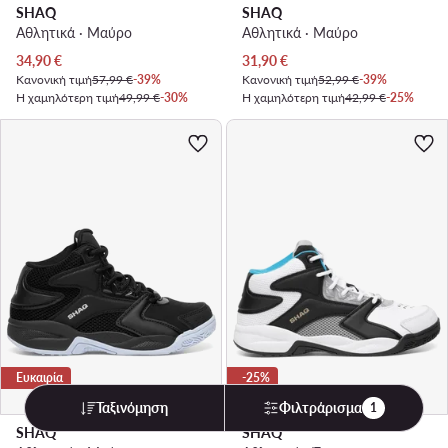
SHAQ
SHAQ
Αθλητικά · Μαύρο
Αθλητικά · Μαύρο
Τρέχουσα τιμή
Τρέχουσα τιμή
34,90
€
31,90
€
Κανονική τιμή
57,99 €
-39%
Κανονική τιμή
52,99 €
-39%
Η χαμηλότερη τιμή
49,99 €
-30%
Η χαμηλότερη τιμή
42,99 €
-25%
Ευκαιρία
-25%
Ταξινόμηση
Φιλτράρισμα
1
SHAQ
SHAQ