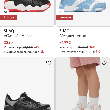
AI
AI
Ευκαιρία
Ευκαιρία
SHAQ
SHAQ
Αθλητικά · Μαύρο
Αθλητικά · Λευκό
Τρέχουσα τιμή
Τρέχουσα τιμή
30,90
€
36,99
€
Κανονική τιμή
40,90 €
-24%
Κανονική τιμή
56,24 €
-34%
Η χαμηλότερη τιμή
33,90 €
-8%
Η χαμηλότερη τιμή
39,90 €
-7%