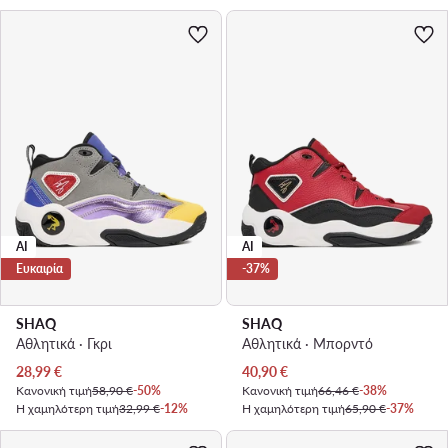
AI
AI
Ευκαιρία
-37%
SHAQ
SHAQ
Αθλητικά · Γκρι
Αθλητικά · Μπορντό
Τρέχουσα τιμή
Τρέχουσα τιμή
28,99
€
40,90
€
Κανονική τιμή
58,90 €
-50%
Κανονική τιμή
66,46 €
-38%
Η χαμηλότερη τιμή
32,99 €
-12%
Η χαμηλότερη τιμή
65,90 €
-37%