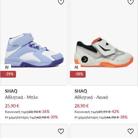
AI
AI
-39%
-38%
SHAQ
SHAQ
Αθλητικά · Μπλε
Αθλητικά · Λευκό
Τρέχουσα τιμή
Τρέχουσα τιμή
25,90
€
28,90
€
Κανονική τιμή
40,90 €
-36%
Κανονική τιμή
49,99 €
-42%
Η χαμηλότερη τιμή
42,90 €
-39%
Η χαμηλότερη τιμή
46,90 €
-38%