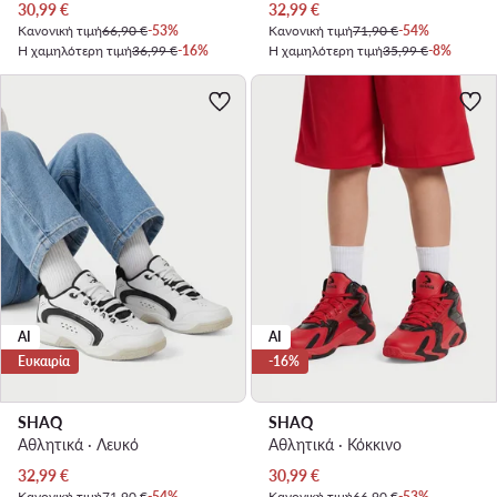
Τρέχουσα τιμή
Τρέχουσα τιμή
30,99
€
32,99
€
Κανονική τιμή
66,90 €
-53%
Κανονική τιμή
71,90 €
-54%
Η χαμηλότερη τιμή
36,99 €
-16%
Η χαμηλότερη τιμή
35,99 €
-8%
AI
AI
Ευκαιρία
-16%
SHAQ
SHAQ
Αθλητικά · Λευκό
Αθλητικά · Κόκκινο
Τρέχουσα τιμή
Τρέχουσα τιμή
32,99
€
30,99
€
Κανονική τιμή
71,90 €
-54%
Κανονική τιμή
66,90 €
-53%