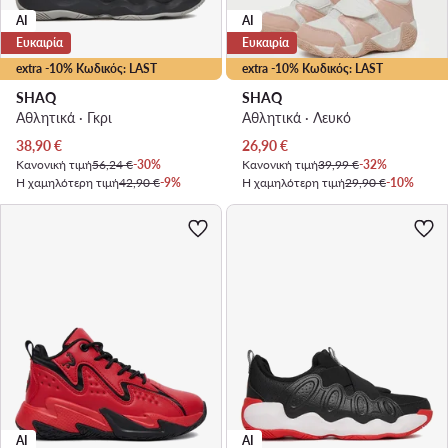
AI
AI
Ευκαιρία
Ευκαιρία
extra -10% Κωδικός: LAST
extra -10% Κωδικός: LAST
SHAQ
SHAQ
Αθλητικά · Γκρι
Αθλητικά · Λευκό
Τρέχουσα τιμή
Τρέχουσα τιμή
38,90
€
26,90
€
Κανονική τιμή
56,24 €
-30%
Κανονική τιμή
39,99 €
-32%
Η χαμηλότερη τιμή
42,90 €
-9%
Η χαμηλότερη τιμή
29,90 €
-10%
AI
AI