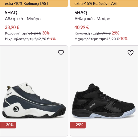
extra -10% Κωδικός: LAST
extra -15% Κωδικός: LAST
SHAQ
SHAQ
Αθλητικά · Μαύρο
Αθλητικά · Μαύρο
Τρέχουσα τιμή
Τρέχουσα τιμή
38,90
€
40,99
€
Κανονική τιμή
56,24 €
-30%
Κανονική τιμή
57,99 €
-29%
Η χαμηλότερη τιμή
42,90 €
-9%
Η χαμηλότερη τιμή
45,90 €
-10%
-30%
-25%