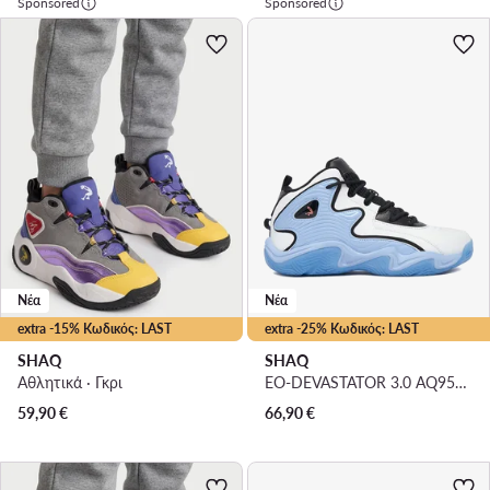
Sponsored
Sponsored
Νέα
Νέα
extra -15% Κωδικός: LAST
extra -25% Κωδικός: LAST
SHAQ
SHAQ
Αθλητικά · Γκρι
EO-DEVASTATOR 3.0 AQ95078B-WL · Μπασκετικά Παπούτσια
59,90
€
66,90
€