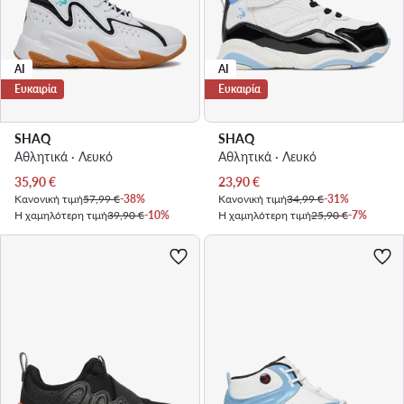
AI
AI
Ευκαιρία
Ευκαιρία
SHAQ
SHAQ
Αθλητικά · Λευκό
Αθλητικά · Λευκό
Τρέχουσα τιμή
Τρέχουσα τιμή
35,90
€
23,90
€
Κανονική τιμή
57,99 €
-38%
Κανονική τιμή
34,99 €
-31%
Η χαμηλότερη τιμή
39,90 €
-10%
Η χαμηλότερη τιμή
25,90 €
-7%