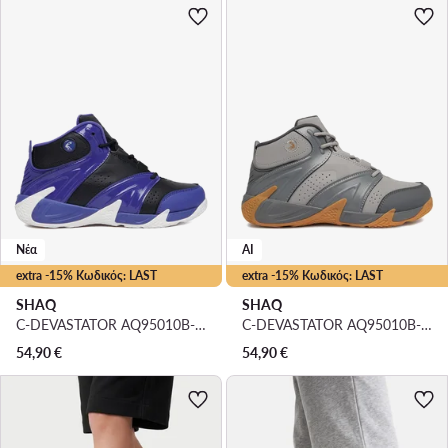
Νέα
AI
extra -15% Κωδικός: LAST
extra -15% Κωδικός: LAST
SHAQ
SHAQ
C-DEVASTATOR AQ95010B-BDW · Μπασκετικά Παπούτσια
C-DEVASTATOR AQ95010B-V · Μπασκετικά Παπούτσια
54,90
€
54,90
€