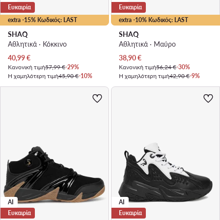
Ευκαιρία
Ευκαιρία
extra -15% Κωδικός: LAST
extra -10% Κωδικός: LAST
SHAQ
SHAQ
Αθλητικά · Κόκκινο
Αθλητικά · Μαύρο
Τρέχουσα τιμή
Τρέχουσα τιμή
40,99
€
38,90
€
Κανονική τιμή
57,99 €
-29%
Κανονική τιμή
56,24 €
-30%
Η χαμηλότερη τιμή
45,90 €
-10%
Η χαμηλότερη τιμή
42,90 €
-9%
AI
AI
Ευκαιρία
Ευκαιρία