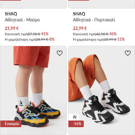
SHAQ
SHAQ
Αθλητικά · Μαύρο
Αθλητικά · Πορτοκαλί
Τρέχουσα τιμή
Τρέχουσα τιμή
21,99
€
22,99
€
Κανονική τιμή
37,90 €
-41%
Κανονική τιμή
42,90 €
-46%
Η χαμηλότερη τιμή
23,99 €
-8%
Η χαμηλότερη τιμή
25,99 €
-11%
AI
Ευκαιρία
-16%