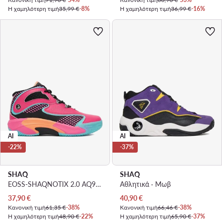
Η χαμηλότερη τιμή
35,99 €
-8%
Η χαμηλότερη τιμή
36,99 €
-16%
AI
AI
-22%
-37%
SHAQ
SHAQ
EOSS-SHAQNOTIX 2.0 AQ95039B-P · Μπασκετικά Παπούτσια
Αθλητικά · Μωβ
Τρέχουσα τιμή
Τρέχουσα τιμή
37,90
€
40,90
€
Κανονική τιμή
61,35 €
-38%
Κανονική τιμή
66,46 €
-38%
Η χαμηλότερη τιμή
48,90 €
-22%
Η χαμηλότερη τιμή
65,90 €
-37%