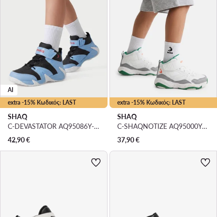
AI
extra -15% Κωδικός: LAST
extra -15% Κωδικός: LAST
SHAQ
SHAQ
C-DEVASTATOR AQ95086Y-BLZ · Μπασκετικά Παπούτσια
C-SHAQNOTIZE AQ95000Y-WNZ · Μπασκετικά Παπούτσια
42,90
€
37,90
€